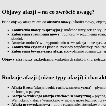
Objawy afazji – na co zwrócić uwagę?
Pełne objawy afazji zależą od
obszaru mowy
(ośrodki mowy) objęteg
Zaburzenia mowy ekspresyjnej
: skrócone frazy, telegr. sty
Zaburzenia rozumienia mowy
: trudności w rozumieniu zdań
składni.
Anomia
: trudność w przypominaniu nazw (afazja amnestyczna
Zaburzenia czytania i pisania
; niekiedy współistnieją zabur
Zaburzenia towarzyszące afazji
: spowolnienie poznawcze, a
Objawy afazji przy uszkodzeniu
konkretnych szlaków (np. połączeń 
Rodzaje afazji (różne typy afazji) i chara
Afazja Broca (afazja broki, ruchowa/motoryczna)
– płynno
ruchowej u pacjenta.
Afazja Wernickego (afazja czuciowa/sensoryczna)
– płynna,
Wernickego); afazja Wernickego w mowie może brzmieć „prawid
Afazja przewodzeniowa
– dobre rozumienie, stosunkowo pły