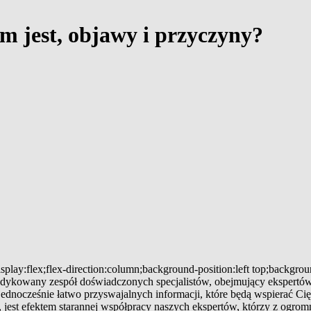
m jest, objawy i przyczyny?
splay:flex;flex-direction:column;background-position:left top;backgro
 dedykowany zespół doświadczonych specjalistów, obejmujący ekspertów
 jednocześnie łatwo przyswajalnych informacji, które będą wspierać
jest efektem starannej współpracy naszych ekspertów, którzy z ogromn