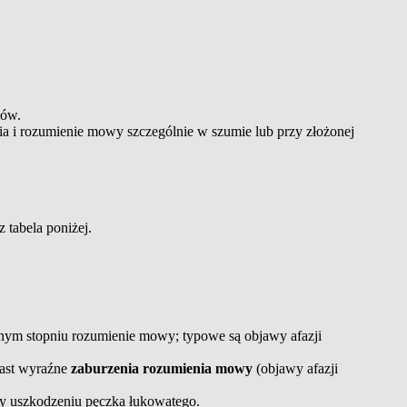
łów.
ia i rozumienie mowy szczególnie w szumie lub przy złożonej
 tabela poniżej.
nym stopniu rozumienie mowy; typowe są objawy afazji
iast wyraźne
zaburzenia rozumienia mowy
(objawy afazji
rzy uszkodzeniu pęczka łukowatego.