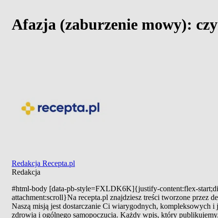
Afazja (zaburzenie mowy): czy
Redakcja Recepta.pl
Redakcja
#html-body [data-pb-style=FXLDK6K]{justify-content:flex-start;di
attachment:scroll}Na recepta.pl znajdziesz treści tworzone przez
Naszą misją jest dostarczanie Ci wiarygodnych, kompleksowych i
zdrowia i ogólnego samopoczucia. Każdy wpis, który publikujemy, 