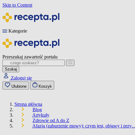
Skip to Content
Kategorie
Przeszukaj zawartość portalu
Szukaj
Zaloguj się
Ulubione
Koszyk
Strona główna
Blog
Artykuły
Zdrowie od A do Z
Afazja (zaburzenie mowy): czym jest, objawy i przy