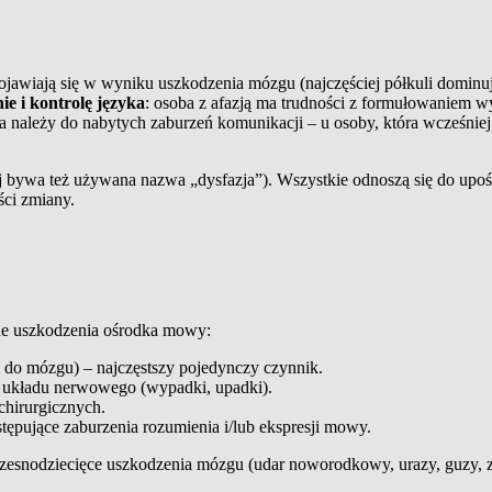
ojawiają się w wyniku uszkodzenia mózgu (najczęściej półkuli dominuj
e i kontrolę języka
: osoba z afazją ma trudności z formułowaniem
a należy do nabytych zaburzeń komunikacji – u osoby, która wcześniej 
niej bywa też używana nazwa „dysfazja”). Wszystkie odnoszą się do up
ści zmiany.
nne uszkodzenia ośrodka mowy:
 do mózgu) – najczęstszy pojedynczy czynnik.
układu nerwowego (wypadki, upadki).
chirurgicznych.
tępujące zaburzenia rozumienia i/lub ekspresji mowy.
czesnodziecięce uszkodzenia mózgu (udar noworodkowy, urazy, guzy, za