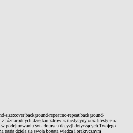
und-size:cover;background-repeat:no-repeat;background-
 z różnorodnych dziedzin zdrowia, medycyny oraz lifestyle'u.
 Cię w podejmowaniu świadomych decyzji dotyczących Twojego
ą pasją dzielą się swoją bogatą wiedzą i praktycznym