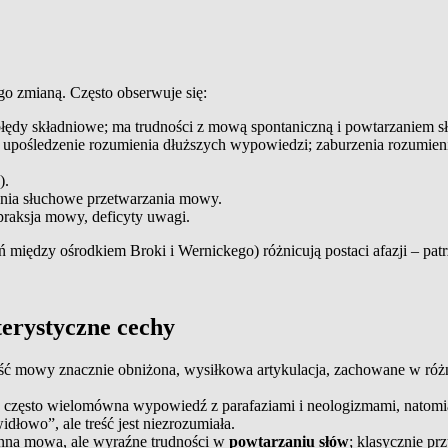
o zmianą. Często obserwuje się:
l, błędy składniowe; ma trudności z mową spontaniczną i powtarzaniem s
, upośledzenie rozumienia dłuższych wypowiedzi; zaburzenia rozumien
).
zenia słuchowe przetwarzania mowy.
praksja mowy, deficyty uwagi.
między ośrodkiem Broki i Wernickego) różnicują postaci afazji – patrz
kterystyczne cechy
ść mowy znacznie obniżona, wysiłkowa artykulacja, zachowane w róż
 często wielomówna wypowiedź z parafaziami i neologizmami, natom
łowo”, ale treść jest niezrozumiała.
nna mowa, ale wyraźne trudności w
powtarzaniu słów
; klasycznie p