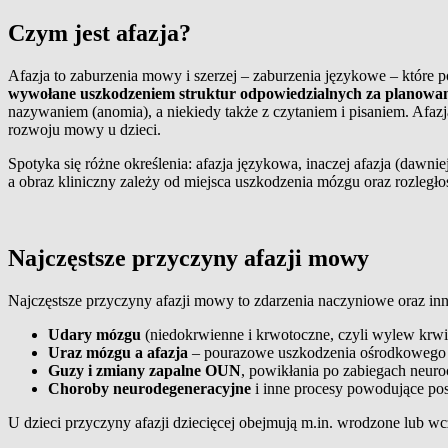
Czym jest afazja?
Afazja to zaburzenia mowy i szerzej – zaburzenia językowe – które p
wywołane uszkodzeniem struktur odpowiedzialnych za planowani
nazywaniem (anomia), a niekiedy także z czytaniem i pisaniem. Afazj
rozwoju mowy u dzieci.
Spotyka się różne określenia: afazja językowa, inaczej afazja (daw
a obraz kliniczny zależy od miejsca uszkodzenia mózgu oraz rozległo
Najczęstsze przyczyny afazji mowy
Najczęstsze przyczyny afazji mowy to zdarzenia naczyniowe oraz i
Udary mózgu
(niedokrwienne i krwotoczne, czyli wylew krwi
Uraz mózgu a afazja
– pourazowe uszkodzenia ośrodkowego 
Guzy i zmiany zapalne OUN
, powikłania po zabiegach neuro
Choroby neurodegeneracyjne
i inne procesy powodujące pos
U dzieci przyczyny afazji dziecięcej obejmują m.in. wrodzone lub w