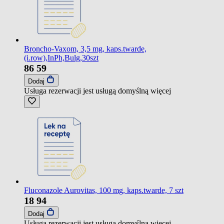
Broncho-Vaxom, 3,5 mg, kaps.twarde,
(i.row),InPh,Bulg,30szt
86
59
Dodaj
Usługa rezerwacji jest usługą domyślną
więcej
Fluconazole Aurovitas, 100 mg, kaps.twarde, 7 szt
18
94
Dodaj
Usługa rezerwacji jest usługą domyślną
więcej