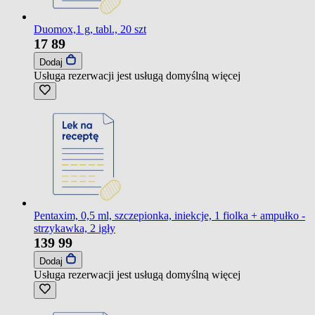
Duomox,1 g, tabl., 20 szt
17
89
Dodaj
Usługa rezerwacji jest usługą domyślną
więcej
Pentaxim, 0,5 ml, szczepionka, iniekcje, 1 fiolka + ampułko -
strzykawka, 2 igły
139
99
Dodaj
Usługa rezerwacji jest usługą domyślną
więcej