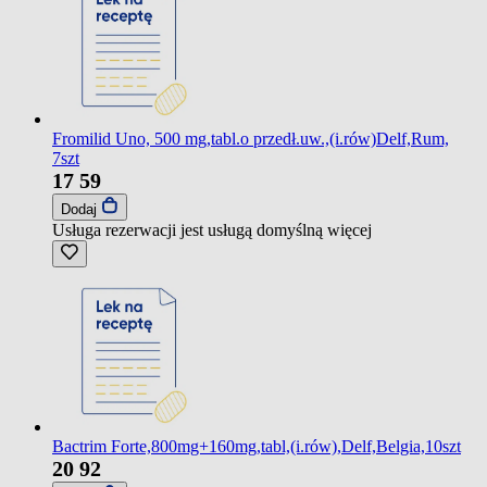
Fromilid Uno, 500 mg,tabl.o przedł.uw.,(i.rów)Delf,Rum,
7szt
17
59
Dodaj
Usługa rezerwacji jest usługą domyślną
więcej
Bactrim Forte,800mg+160mg,tabl,(i.rów),Delf,Belgia,10szt
20
92