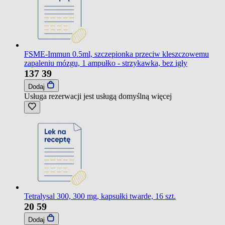
FSME-Immun 0.5ml, szczepionka przeciw kleszczowemu
zapaleniu mózgu, 1 ampułko - strzykawka, bez igły
137
39
Dodaj
Usługa rezerwacji jest usługą domyślną
więcej
Tetralysal 300, 300 mg, kapsułki twarde, 16 szt.
20
59
Dodaj