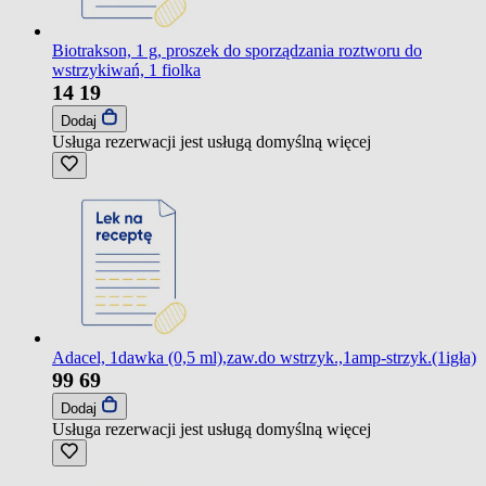
Biotrakson, 1 g, proszek do sporządzania roztworu do
wstrzykiwań, 1 fiolka
14
19
Dodaj
Usługa rezerwacji jest usługą domyślną
więcej
Adacel, 1dawka (0,5 ml),zaw.do wstrzyk.,1amp-strzyk.(1igła)
99
69
Dodaj
Usługa rezerwacji jest usługą domyślną
więcej