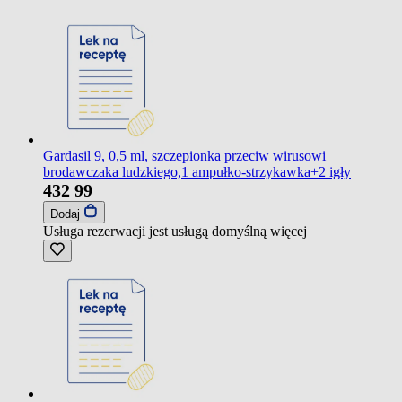
Gardasil 9, 0,5 ml, szczepionka przeciw wirusowi
brodawczaka ludzkiego,1 ampułko-strzykawka+2 igły
432
99
Dodaj
Usługa rezerwacji jest usługą domyślną
więcej