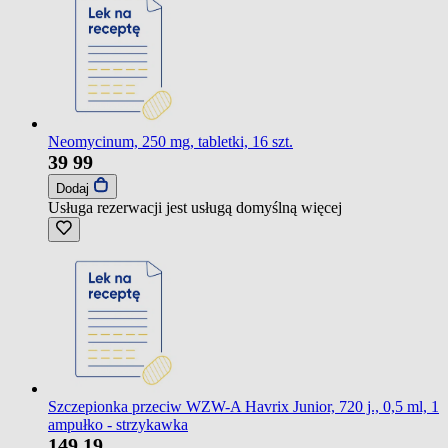
Neomycinum, 250 mg, tabletki, 16 szt.
39
99
Dodaj
Usługa rezerwacji jest usługą domyślną
więcej
Szczepionka przeciw WZW-A Havrix Junior, 720 j., 0,5 ml, 1
ampułko - strzykawka
149
19