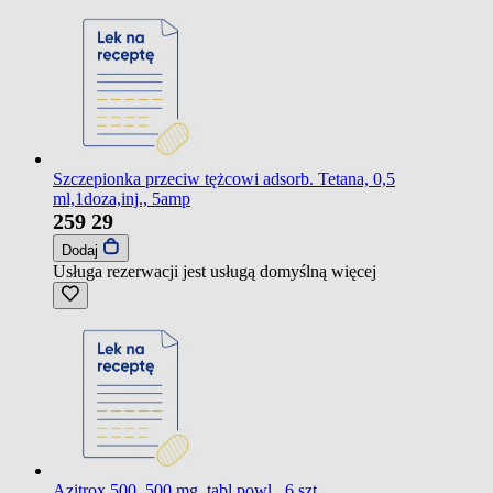
Szczepionka przeciw tężcowi adsorb. Tetana, 0,5
ml,1doza,inj., 5amp
259
29
Dodaj
Usługa rezerwacji jest usługą domyślną
więcej
Azitrox 500, 500 mg, tabl.powl., 6 szt.