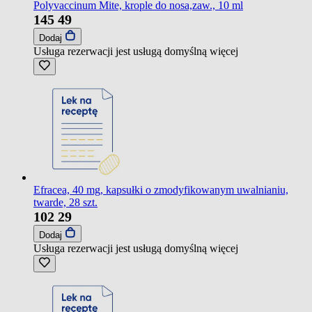
Polyvaccinum Mite, krople do nosa,zaw., 10 ml
145
49
Dodaj
Usługa rezerwacji jest usługą domyślną
więcej
Efracea, 40 mg, kapsułki o zmodyfikowanym uwalnianiu,
twarde, 28 szt.
102
29
Dodaj
Usługa rezerwacji jest usługą domyślną
więcej