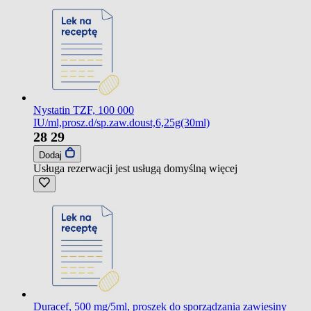
Nystatin TZF, 100 000
IU/ml,prosz.d/sp.zaw.doust,6,25g(30ml)
28
29
Dodaj
Usługa rezerwacji jest usługą domyślną
więcej
Duracef, 500 mg/5ml, proszek do sporządzania zawiesiny