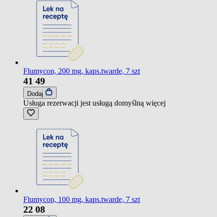
Flumycon, 200 mg, kaps.twarde, 7 szt
41
49
Dodaj
Usługa rezerwacji jest usługą domyślną
więcej
Flumycon, 100 mg, kaps.twarde, 7 szt
22
08