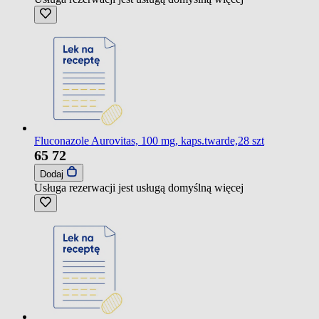
Fluconazole Aurovitas, 100 mg, kaps.twarde,28 szt
65
72
Dodaj
Usługa rezerwacji jest usługą domyślną
więcej