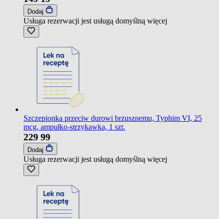
Dodaj
Usługa rezerwacji jest usługą domyślną
więcej
Szczepionka przeciw durowi brzusznemu, Typhim VI, 25
mcg, ampułko-strzykawka, 1 szt.
229
99
Dodaj
Usługa rezerwacji jest usługą domyślną
więcej