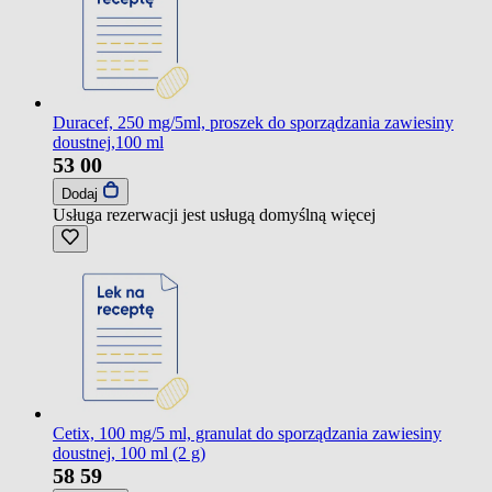
Duracef, 250 mg/5ml, proszek do sporządzania zawiesiny
doustnej,100 ml
53
00
Dodaj
Usługa rezerwacji jest usługą domyślną
więcej
Cetix, 100 mg/5 ml, granulat do sporządzania zawiesiny
doustnej, 100 ml (2 g)
58
59