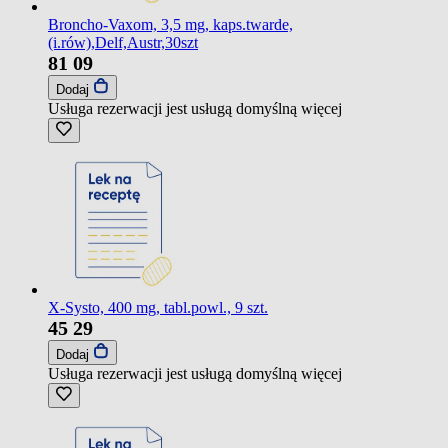
Broncho-Vaxom, 3,5 mg, kaps.twarde,
(i.rów),Delf,Austr,30szt
81
09
Dodaj
Usługa rezerwacji jest usługą domyślną
więcej
X-Systo, 400 mg, tabl.powl., 9 szt.
45
29
Dodaj
Usługa rezerwacji jest usługą domyślną
więcej