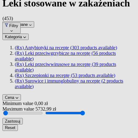
Leki stosowane w zakażeniach
(453)
Dopasowane
Filtry
Kategoria
(Rx) Antybiotyki na receptę (
303
products available
)
(Rx) Leki przeciwgrzybicze na receptę (
56
products
available
)
(Rx) Leki przeciwwirusowe na receptę (
39
products
available
)
(Rx) Szczepionki na receptę (
53
products available
)
(Rx) Surowice i immunglobuliny na receptę (
2
products
available
)
Cena
Minimum value
0,00 zł
Maximum value
5732,99 zł
Zastosuj
Reset