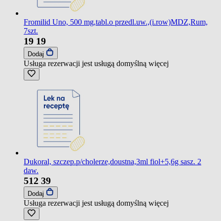
Fromilid Uno, 500 mg,tabl.o przedl.uw.,(i.row)MDZ,Rum,
7szt.
19
19
Dodaj
Usługa rezerwacji jest usługą domyślną
więcej
Dukoral, szczep.p/cholerze,doustna,3ml fiol+5,6g sasz. 2
daw.
512
39
Dodaj
Usługa rezerwacji jest usługą domyślną
więcej