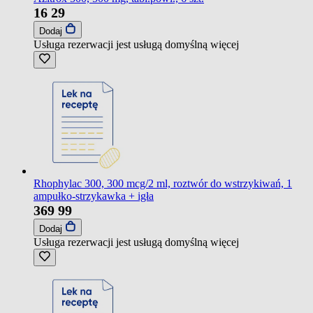
16
29
Dodaj
Usługa rezerwacji jest usługą domyślną
więcej
Rhophylac 300, 300 mcg/2 ml, roztwór do wstrzykiwań, 1
ampułko-strzykawka + igła
369
99
Dodaj
Usługa rezerwacji jest usługą domyślną
więcej