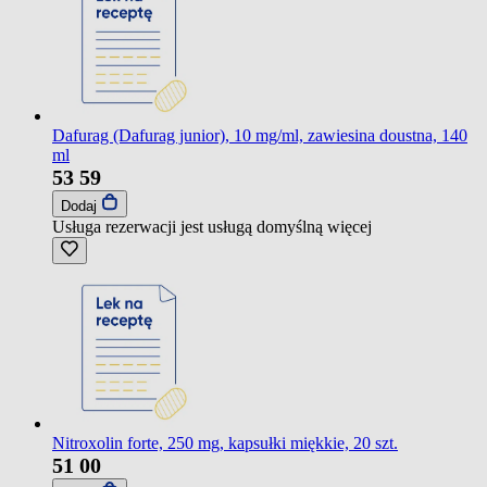
Dafurag (Dafurag junior), 10 mg/ml, zawiesina doustna, 140
ml
53
59
Dodaj
Usługa rezerwacji jest usługą domyślną
więcej
Nitroxolin forte, 250 mg, kapsułki miękkie, 20 szt.
51
00