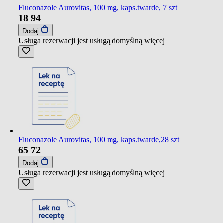
Fluconazole Aurovitas, 100 mg, kaps.twarde, 7 szt
18
94
Dodaj
Usługa rezerwacji jest usługą domyślną
więcej
Fluconazole Aurovitas, 100 mg, kaps.twarde,28 szt
65
72
Dodaj
Usługa rezerwacji jest usługą domyślną
więcej