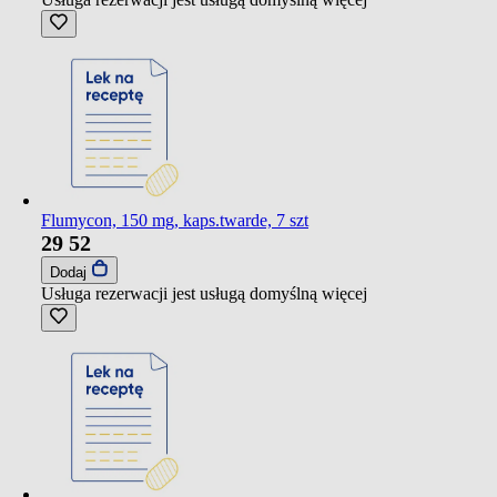
Flumycon, 150 mg, kaps.twarde, 7 szt
29
52
Dodaj
Usługa rezerwacji jest usługą domyślną
więcej