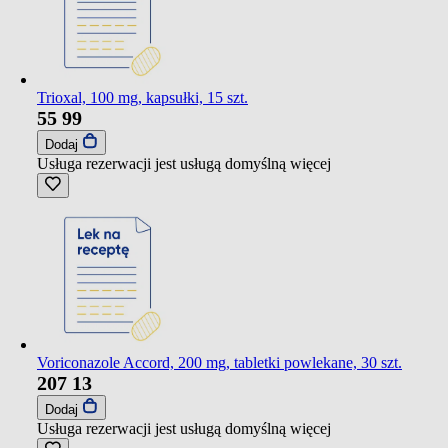
Trioxal, 100 mg, kapsułki, 15 szt.
55
99
Dodaj
Usługa rezerwacji jest usługą domyślną
więcej
Voriconazole Accord, 200 mg, tabletki powlekane, 30 szt.
207
13
Dodaj
Usługa rezerwacji jest usługą domyślną
więcej