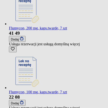
Flumycon, 200 mg, kaps.twarde, 7 szt
41
49
Dodaj
Usługa rezerwacji jest usługą domyślną
więcej
Flumycon, 100 mg, kaps.twarde, 7 szt
22
08
Dodaj
Usługa rezerwacji jest usługą domyślną
więcej