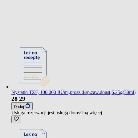
Nystatin TZF, 100 000 IU/ml,prosz.d/sp.zaw.doust,6,25g(30ml)
28
29
Dodaj
Usługa rezerwacji jest usługą domyślną
więcej