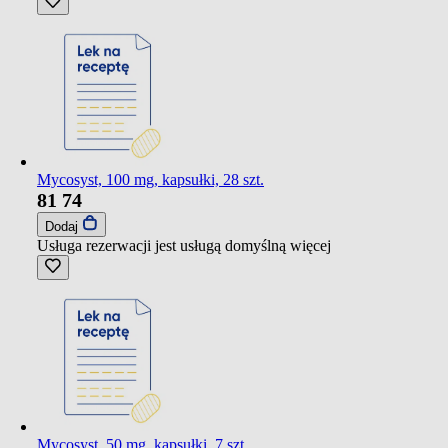
Mycosyst, 100 mg, kapsułki, 28 szt.
81
74
Dodaj
Usługa rezerwacji jest usługą domyślną
więcej
Mycosyst, 50 mg, kapsułki, 7 szt.