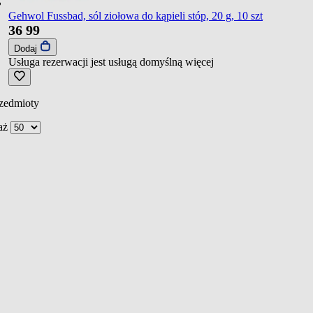
Gehwol Fussbad, sól ziołowa do kąpieli stóp, 20 g, 10 szt
36
99
Dodaj
Usługa rezerwacji jest usługą domyślną
więcej
zedmioty
aż