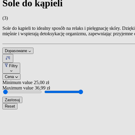
Sole do kąpieli
(3)
Sole do kąpieli to idealny sposób na relaks i pielęgnację skóry. Dzi
mięśnie i wspierają detoksykację organizmu, zapewniając przyjemne
Dopasowane
Filtry
Cena
Minimum value
25,00 zł
Maximum value
36,99 zł
Zastosuj
Reset