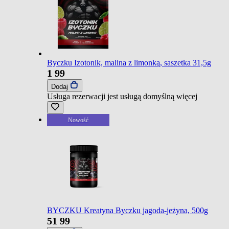
Byczku Izotonik, malina z limonką, saszetka 31,5g
1
99
Dodaj
Usługa rezerwacji jest usługą domyślną
więcej
Nowość
BYCZKU Kreatyna Byczku jagoda-jeżyna, 500g
51
99