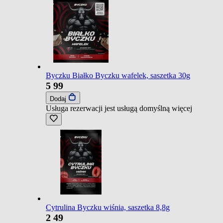
Byczku Białko Byczku wafelek, saszetka 30g
5
99
Dodaj
Usługa rezerwacji jest usługą domyślną
więcej
Cytrulina Byczku wiśnia, saszetka 8,8g
2
49