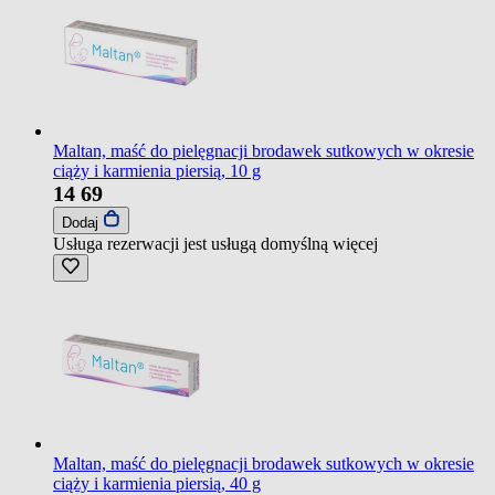
Maltan, maść do pielęgnacji brodawek sutkowych w okresie
ciąży i karmienia piersią, 10 g
14
69
Dodaj
Usługa rezerwacji jest usługą domyślną
więcej
Maltan, maść do pielęgnacji brodawek sutkowych w okresie
ciąży i karmienia piersią, 40 g