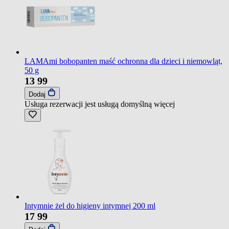
LAMAmi bobopanten maść ochronna dla dzieci i niemowląt,
50 g
13
99
Dodaj
Usługa rezerwacji jest usługą domyślną
więcej
Intymnie żel do higieny intymnej 200 ml
17
99