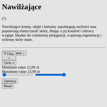
Nawilżające
(7)
Nawilżające kremy, olejki i balsamy zapobiegają suchości oraz
poprawiają elastyczność skóry, dbając o jej komfort i zdrowy
wygląd. Idealne do codziennej pielęgnacji, wspierają regenerację i
ochronę skóry mam.
Dopasowane
Filtry
Cena
Minimum value
12,00 zł
Maximum value
23,99 zł
Zastosuj
Reset