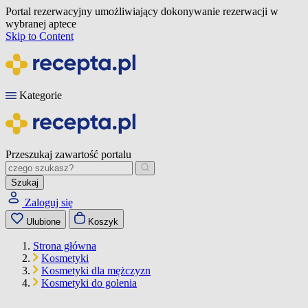
Portal rezerwacyjny umożliwiający dokonywanie rezerwacji w
wybranej aptece
Skip to Content
Kategorie
Przeszukaj zawartość portalu
Szukaj
Zaloguj się
Ulubione
Koszyk
Strona główna
Kosmetyki
Kosmetyki dla mężczyzn
Kosmetyki do golenia