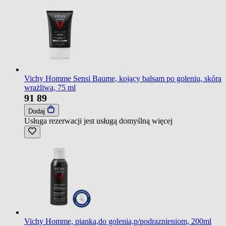
Vichy Homme Sensi Baume, kojący balsam po goleniu, skóra
wrażliwa, 75 ml
91
89
Dodaj
Usługa rezerwacji jest usługą domyślną
więcej
Vichy Homme, pianka,do golenia,p/podraznieniom, 200ml