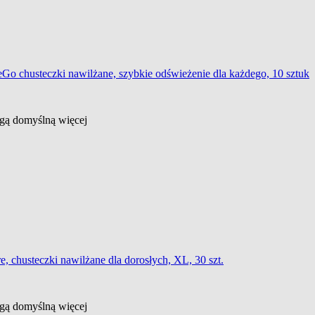
chusteczki nawilżane, szybkie odświeżenie dla każdego, 10 sztuk
ługą domyślną
więcej
 chusteczki nawilżane dla dorosłych, XL, 30 szt.
ługą domyślną
więcej