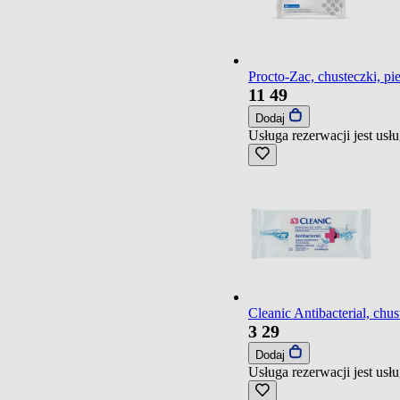
Procto-Zac, chusteczki, pi
11
49
Dodaj
Usługa rezerwacji jest us
Cleanic Antibacterial, chus
3
29
Dodaj
Usługa rezerwacji jest us