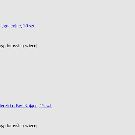
elęgnacyjne, 30 szt
ługą domyślną
więcej
teczki odświeżające, 15 szt.
ługą domyślną
więcej