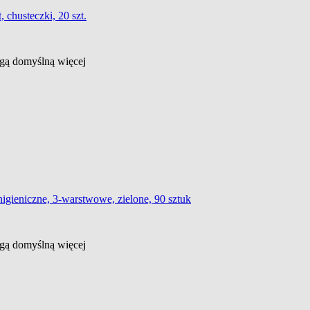
, chusteczki, 20 szt.
ługą domyślną
więcej
gieniczne, 3-warstwowe, zielone, 90 sztuk
ługą domyślną
więcej