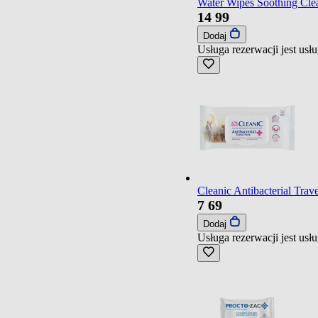
Water Wipes Soothing Clean
14
99
Dodaj
Usługa rezerwacji jest us
Cleanic Antibacterial Trav
7
69
Dodaj
Usługa rezerwacji jest us