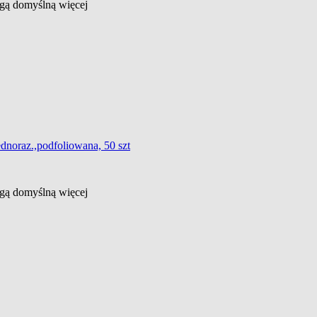
ługą domyślną
więcej
ednoraz.,podfoliowana, 50 szt
ługą domyślną
więcej