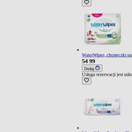
WaterWipes, chusteczki n
54
99
Dodaj
Usługa rezerwacji jest us