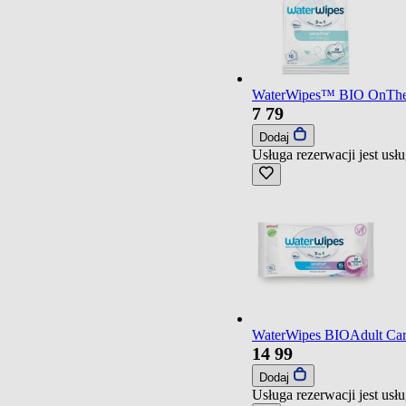
WaterWipes™ BIO OnTheGo 
7
79
Dodaj
Usługa rezerwacji jest us
WaterWipes BIOAdult Care,
14
99
Dodaj
Usługa rezerwacji jest us