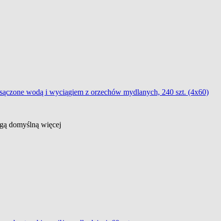
asączone wodą i wyciągiem z orzechów mydlanych, 240 szt. (4x60)
ługą domyślną
więcej