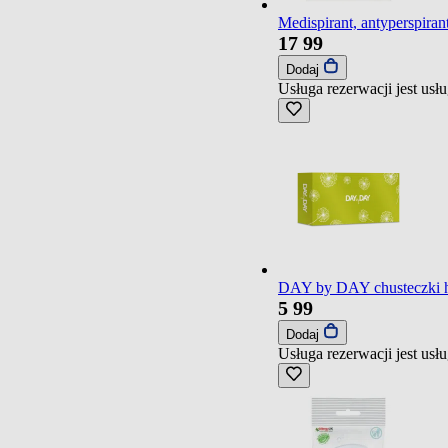
Medispirant, antyperspirant
17
99
Dodaj
Usługa rezerwacji jest us
DAY by DAY chusteczki hi
5
99
Dodaj
Usługa rezerwacji jest us