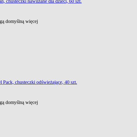
, chusteczki nawilżane dla dzieci, 60 szt.
ługą domyślną
więcej
el Pack, chusteczki odświeżające, 40 szt.
ługą domyślną
więcej