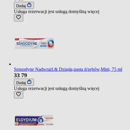
Dodaj
Usługa rezerwacji jest usługą domyślną
więcej
Sensodyne Nadwrażl.& Dziąsła,pasta d/zębów,Mint, 75 ml
33
79
Dodaj
Usługa rezerwacji jest usługą domyślną
więcej