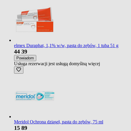
elmex Duraphat, 1,1% w/w, pasta do zębów, 1 tuba 51 g
44
39
Powiadom
Usługa rezerwacji jest usługą domyślną
więcej
Meridol Ochrona dziąseł, pasta do zębów, 75 ml
15
89