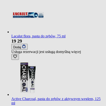
Lacalut flora, pasta do zębów, 75 ml
19
29
Dodaj
Usługa rezerwacji jest usługą domyślną
więcej
Active Charcoal, pasta do zębów z aktywnym węglem, 125
ml