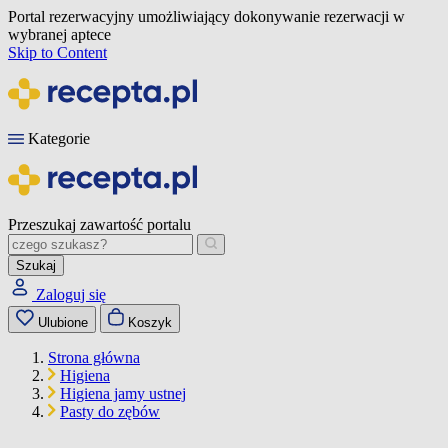
Portal rezerwacyjny umożliwiający dokonywanie rezerwacji w
wybranej aptece
Skip to Content
Kategorie
Przeszukaj zawartość portalu
Szukaj
Zaloguj się
Ulubione
Koszyk
Strona główna
Higiena
Higiena jamy ustnej
Pasty do zębów