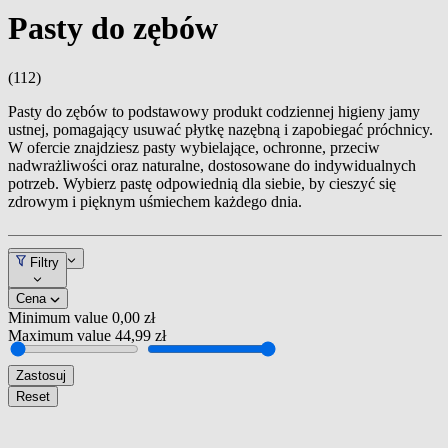
Pasty do zębów
(112)
Pasty do zębów to podstawowy produkt codziennej higieny jamy
ustnej, pomagający usuwać płytkę nazębną i zapobiegać próchnicy.
W ofercie znajdziesz pasty wybielające, ochronne, przeciw
nadwrażliwości oraz naturalne, dostosowane do indywidualnych
potrzeb. Wybierz pastę odpowiednią dla siebie, by cieszyć się
zdrowym i pięknym uśmiechem każdego dnia.
Pozycja
Filtry
Cena
Minimum value
0,00 zł
Maximum value
44,99 zł
Zastosuj
Reset