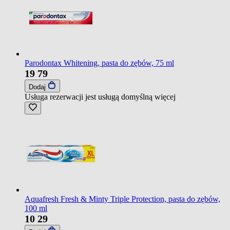
Parodontax Whitening, pasta do zębów, 75 ml
19
79
Dodaj
Usługa rezerwacji jest usługą domyślną
więcej
Aquafresh Fresh & Minty Triple Protection, pasta do zębów,
100 ml
10
29