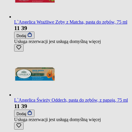
L`Angelica Wrażliwe Zęby z Matcha, pasta do zębów, 75 ml
11
39
Dodaj
Usługa rezerwacji jest usługą domyślną
więcej
L`Angelica Świeży Oddech, pasta do zębów, z papają, 75 ml
11
39
Dodaj
Usługa rezerwacji jest usługą domyślną
więcej