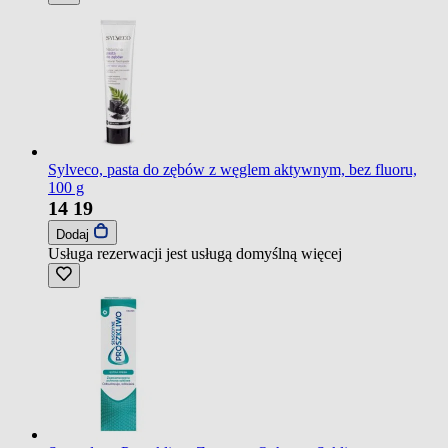
Sylveco, pasta do zębów z węglem aktywnym, bez fluoru,
100 g
14
19
Dodaj
Usługa rezerwacji jest usługą domyślną
więcej