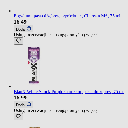
Elgydium, pasta d/zębów, p/próchnic., Chitosan MS, 75 ml
16
49
Dodaj
Usługa rezerwacji jest usługą domyślną
więcej
BlanX White Shock Purple Corrector, pasta do zębów, 75 ml
16
99
Dodaj
Usługa rezerwacji jest usługą domyślną
więcej