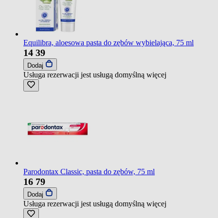
Equilibra, aloesowa pasta do zębów wybielająca, 75 ml
14
39
Dodaj
Usługa rezerwacji jest usługą domyślną
więcej
Parodontax Classic, pasta do zębów, 75 ml
16
79
Dodaj
Usługa rezerwacji jest usługą domyślną
więcej