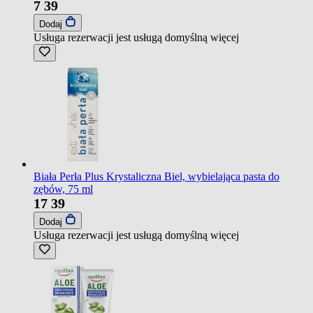
7
39
Dodaj
Usługa rezerwacji jest usługą domyślną
więcej
Biała Perła Plus Krystaliczna Biel, wybielająca pasta do
zębów, 75 ml
17
39
Dodaj
Usługa rezerwacji jest usługą domyślną
więcej