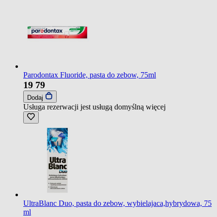
Parodontax Fluoride, pasta do zebow, 75ml
19
79
Dodaj
Usługa rezerwacji jest usługą domyślną
więcej
UltraBlanc Duo, pasta do zebow, wybielajaca,hybrydowa, 75
ml