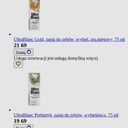
UltraBlanc Gold, pasta do zębów, wybiel.,sm.miętowy, 75 ml
21
69
Dodaj
Usługa rezerwacji jest usługą domyślną
więcej
UltraBlanc Prebiotyk, pasta do zębów, wybielająca, 75 ml
19
69