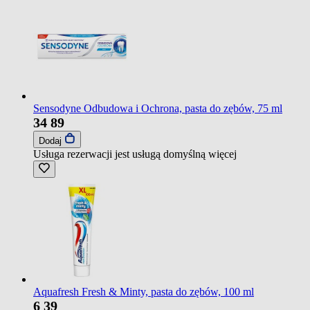
Sensodyne Odbudowa i Ochrona, pasta do zębów, 75 ml
34
89
Dodaj
Usługa rezerwacji jest usługą domyślną
więcej
Aquafresh Fresh & Minty, pasta do zębów, 100 ml
6
39