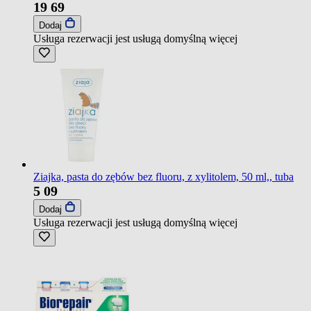
19
69
Dodaj
Usługa rezerwacji jest usługą domyślną
więcej
Ziajka, pasta do zębów bez fluoru, z xylitolem, 50 ml,, tuba
5
09
Dodaj
Usługa rezerwacji jest usługą domyślną
więcej