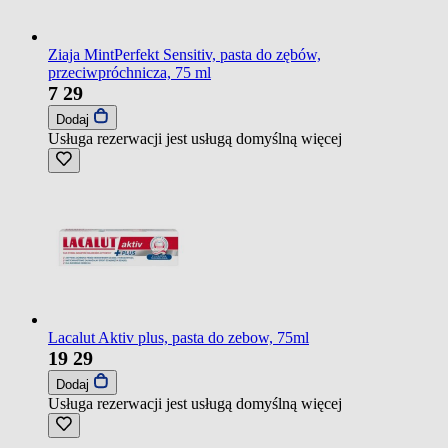
Ziaja MintPerfekt Sensitiv, pasta do zębów,
przeciwpróchnicza, 75 ml
7
29
Dodaj
Usługa rezerwacji jest usługą domyślną
więcej
Lacalut Aktiv plus, pasta do zebow, 75ml
19
29
Dodaj
Usługa rezerwacji jest usługą domyślną
więcej