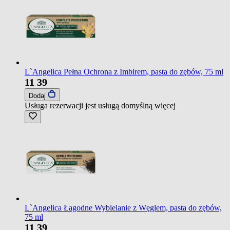
L`Angelica Pełna Ochrona z Imbirem, pasta do zębów, 75 ml
11
39
Dodaj
Usługa rezerwacji jest usługą domyślną
więcej
L`Angelica Łagodne Wybielanie z Węglem, pasta do zębów,
75 ml
11
39