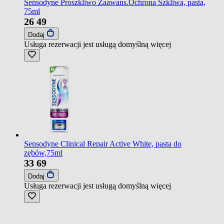
Sensodyne Proszkliwo Zaawans.Ochrona Szkliwa, pasta,
75ml
26
49
Dodaj
Usługa rezerwacji jest usługą domyślną
więcej
Sensodyne Clinical Repair Active White, pasta do
zębów,75ml
33
69
Dodaj
Usługa rezerwacji jest usługą domyślną
więcej