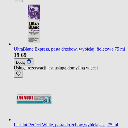
UltraBlanc Express, pasta d/zebow, wybielaj.,fioletowa,75 ml
19
69
Dodaj
Usługa rezerwacji jest usługą domyślną
więcej
Lacalut Perfect White, pasta do zebow,wybielajaca, 75 ml