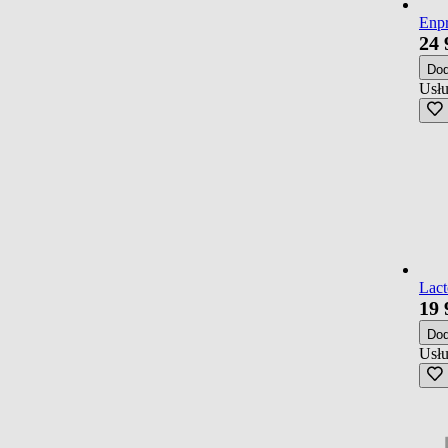
Enpr
24
Do
Usłu
Lact
19
Do
Usłu