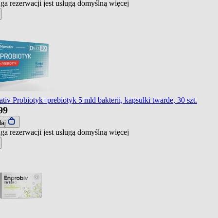
ga rezerwacji jest usługą domyślną
więcej
tiv Probiotyk+prebiotyk 5 mld bakterii, kapsułki twarde, 30 szt.
99
daj
ga rezerwacji jest usługą domyślną
więcej