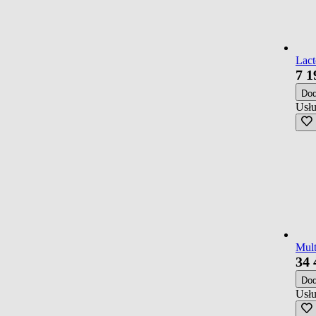
Lact
7
1
Do
Usłu
Mult
34
Do
Usłu