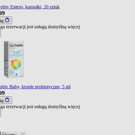
obiv Entero, kapsułki, 20 sztuk
99
daj
ga rezerwacji jest usługą domyślną
więcej
obiv Baby, krople probiotyczne, 5 ml
99
daj
ga rezerwacji jest usługą domyślną
więcej