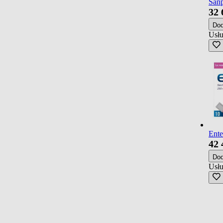
Sanp
32
Do
Usłu
Ente
42
Do
Usłu