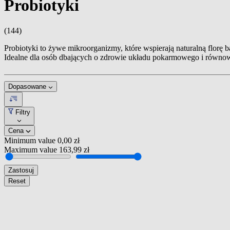
Probiotyki
(144)
Probiotyki to żywe mikroorganizmy, które wspierają naturalną florę
Idealne dla osób dbających o zdrowie układu pokarmowego i równo
Dopasowane
Filtry
Cena
Minimum value
0,00 zł
Maximum value
163,99 zł
Zastosuj
Reset