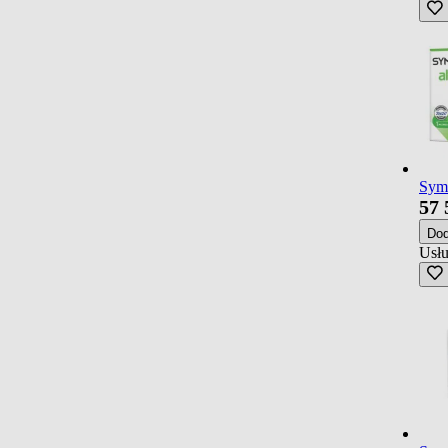
Symb
57
Do
Usłu