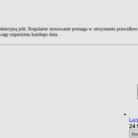
 bakteryjną jelit. Regularne stosowanie pomaga w utrzymaniu prawidło
wagę organizmu każdego dnia.
Lact
24
Do