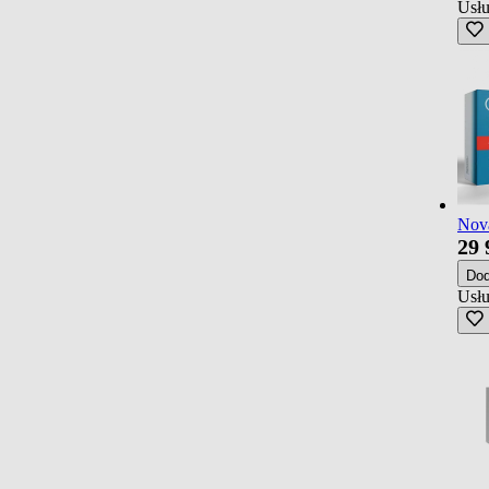
Usłu
Nova
29
Do
Usłu