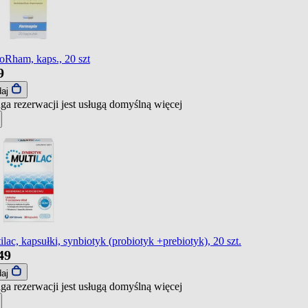
oRham, kaps., 20 szt
9
daj
ga rezerwacji jest usługą domyślną
więcej
ilac, kapsułki, synbiotyk (probiotyk +prebiotyk), 20 szt.
49
daj
ga rezerwacji jest usługą domyślną
więcej