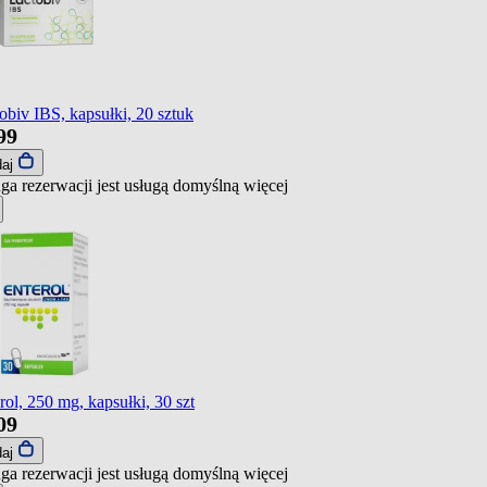
obiv IBS, kapsułki, 20 sztuk
99
daj
ga rezerwacji jest usługą domyślną
więcej
rol, 250 mg, kapsułki, 30 szt
09
daj
ga rezerwacji jest usługą domyślną
więcej