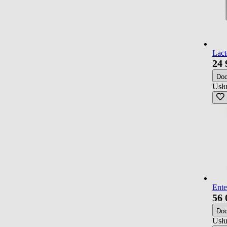
Lact
24
Do
Usłu
Ente
56
Do
Usłu