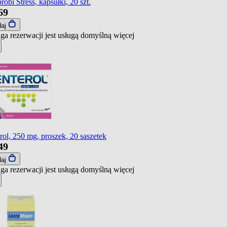
robi Stress, kapsułki, 20 szt.
69
daj
ga rezerwacji jest usługą domyślną
więcej
rol, 250 mg, proszek, 20 saszetek
49
daj
ga rezerwacji jest usługą domyślną
więcej