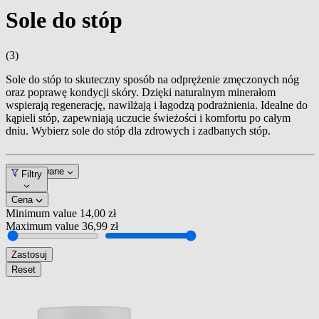
Sole do stóp
(3)
Sole do stóp to skuteczny sposób na odprężenie zmęczonych nóg
oraz poprawę kondycji skóry. Dzięki naturalnym minerałom
wspierają regenerację, nawilżają i łagodzą podrażnienia. Idealne do
kąpieli stóp, zapewniają uczucie świeżości i komfortu po całym
dniu. Wybierz sole do stóp dla zdrowych i zadbanych stóp.
Dopasowane
Filtry
Cena
Minimum value
14,00 zł
Maximum value
36,99 zł
Zastosuj
Reset