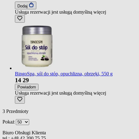
Dodaj
Usługa rezerwacji jest usługą domyślną
więcej
BingoSpa, sól do stóp, opuchlizna, obrzęki, 550 g
14
29
Powiadom
Usługa rezerwacji jest usługą domyślną
więcej
3
Przedmioty
Pokaż
Biuro Obsługi Klienta
tel.:
+48 42 200 75 75