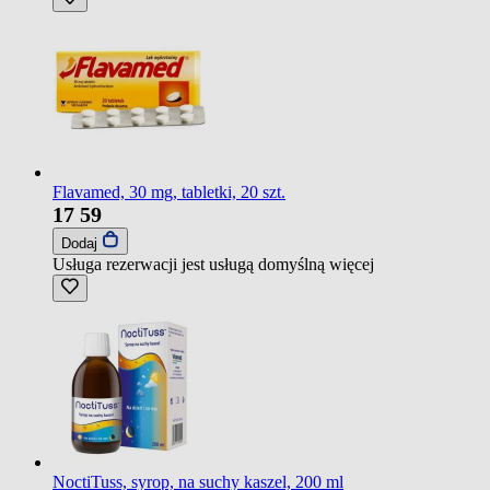
Flavamed, 30 mg, tabletki, 20 szt.
17
59
Dodaj
Usługa rezerwacji jest usługą domyślną
więcej
NoctiTuss, syrop, na suchy kaszel, 200 ml