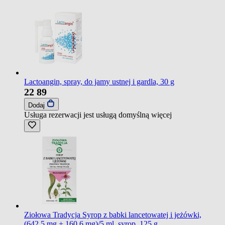
Lactoangin, spray, do jamy ustnej i gardla, 30 g
22
89
Dodaj
Usługa rezerwacji jest usługą domyślną
więcej
Ziołowa Tradycja Syrop z babki lancetowatej i jeżówki,
(642,5 mg + 160,6 mg)/5 ml, syrop, 125 g