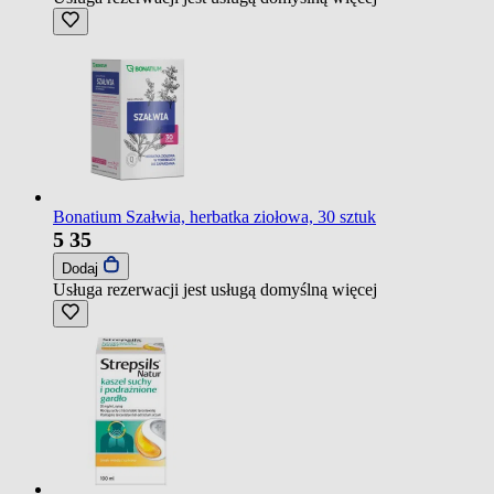
Bonatium Szałwia, herbatka ziołowa, 30 sztuk
5
35
Dodaj
Usługa rezerwacji jest usługą domyślną
więcej