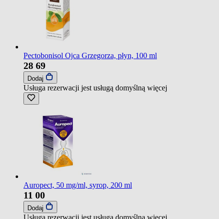
Pectobonisol Ojca Grzegorza, płyn, 100 ml
28
69
Dodaj
Usługa rezerwacji jest usługą domyślną
więcej
Auropect, 50 mg/ml, syrop, 200 ml
11
00
Dodaj
Usługa rezerwacji jest usługą domyślną
więcej