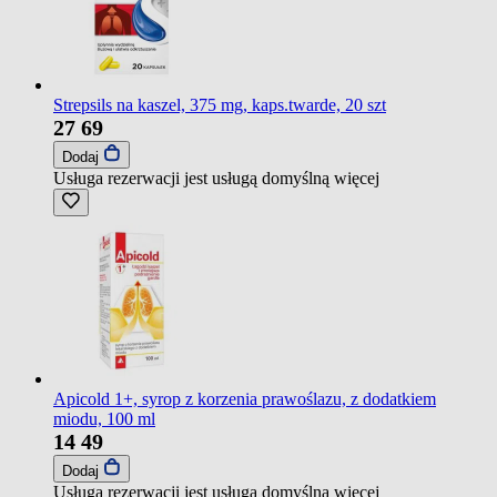
Strepsils na kaszel, 375 mg, kaps.twarde, 20 szt
27
69
Dodaj
Usługa rezerwacji jest usługą domyślną
więcej
Apicold 1+, syrop z korzenia prawoślazu, z dodatkiem
miodu, 100 ml
14
49
Dodaj
Usługa rezerwacji jest usługą domyślną
więcej