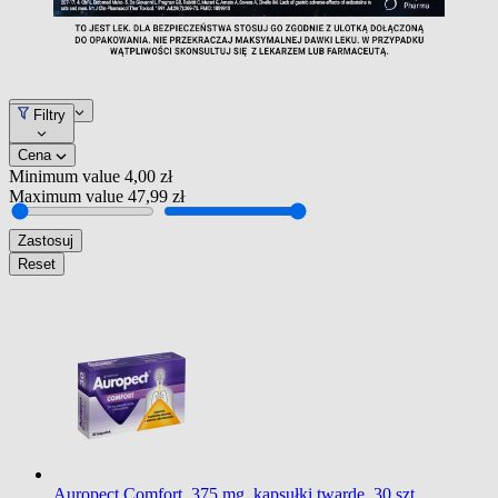
Pozycja
Filtry
Cena
Minimum value
4,00 zł
Maximum value
47,99 zł
Zastosuj
Reset
Auropect Comfort, 375 mg, kapsułki twarde, 30 szt.