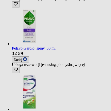
Pelavo Gardło, spray, 30 ml
32
59
Dodaj
Usługa rezerwacji jest usługą domyślną
więcej