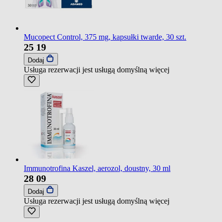
Mucopect Control, 375 mg, kapsułki twarde, 30 szt.
25
19
Dodaj
Usługa rezerwacji jest usługą domyślną
więcej
Immunotrofina Kaszel, aerozol, doustny, 30 ml
28
09
Dodaj
Usługa rezerwacji jest usługą domyślną
więcej