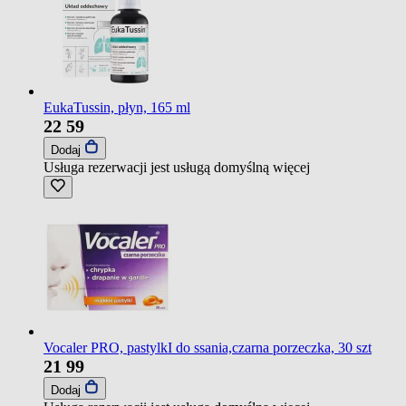
EukaTussin, płyn, 165 ml
22
59
Dodaj
Usługa rezerwacji jest usługą domyślną
więcej
Vocaler PRO, pastylkI do ssania,czarna porzeczka, 30 szt
21
99
Dodaj