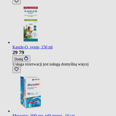
Kaszle-Q, syrop, 150 ml
29
79
Dodaj
Usługa rezerwacji jest usługą domyślną
więcej
Mucoatac, 600 mg, tabl.musuj., 10 szt