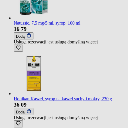
Natussic, 7,5 mg/5 ml, syrop, 100 ml
16
79
Dodaj
Usługa rezerwacji jest usługą domyślną
więcej
Honikan Kaszel, syrop na kaszel suchy i mokry, 230 g
36
09
Dodaj
Usługa rezerwacji jest usługą domyślną
więcej