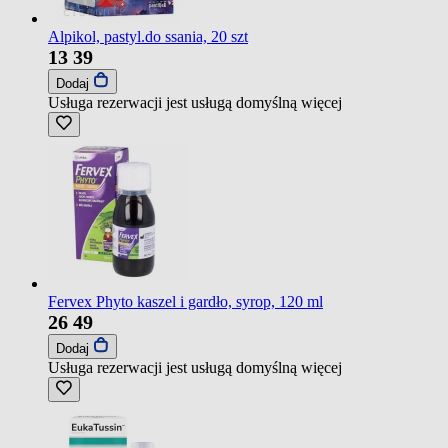
Alpikol, pastyl.do ssania, 20 szt
13
39
Dodaj
Usługa rezerwacji jest usługą domyślną
więcej
Fervex Phyto kaszel i gardło, syrop, 120 ml
26
49
Dodaj
Usługa rezerwacji jest usługą domyślną
więcej