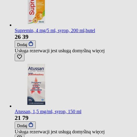
Supremin, 4 mg/5 ml, syrop, 200 ml,butel
26
39
Dodaj
Usługa rezerwacji jest usługą domyślną
więcej
Atussan, 1,5 mg/ml, syrop, 150 ml
21
79
Dodaj
Usługa rezerwacji jest usługą domyślną
więcej