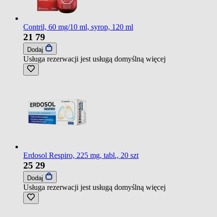
Contril, 60 mg/10 ml, syrop, 120 ml
21
79
Dodaj
Usługa rezerwacji jest usługą domyślną
więcej
Erdosol Respiro, 225 mg, tabl., 20 szt
25
29
Dodaj
Usługa rezerwacji jest usługą domyślną
więcej