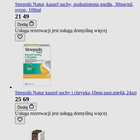
Strepsils Natur, kaszel suchy, podrażnienia gardła, 30mg/ml,
syrop, 100ml
21
49
Dodaj
Usługa rezerwacji jest usługą domyślną
więcej
Strepsils Natur kaszel suchy i chrypka,10mg,past.miękk,24szt
25
69
Dodaj
Usługa rezerwacji jest usługą domyślną
więcej