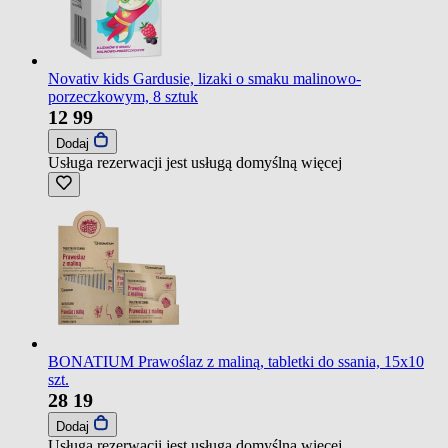
Novativ kids Gardusie, lizaki o smaku malinowo-
porzeczkowym, 8 sztuk
12
99
Dodaj
Usługa rezerwacji jest usługą domyślną
więcej
BONATIUM Prawoślaz z maliną, tabletki do ssania, 15x10
szt.
28
19
Dodaj
Usługa rezerwacji jest usługą domyślną
więcej