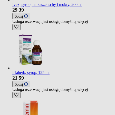
Ivex, syrop, na kaszel schy i mokry, 200ml
29
39
Dodaj
Usługa rezerwacji jest usługą domyślną
więcej
Islaherb, syrop, 125 ml
21
59
Dodaj
Usługa rezerwacji jest usługą domyślną
więcej