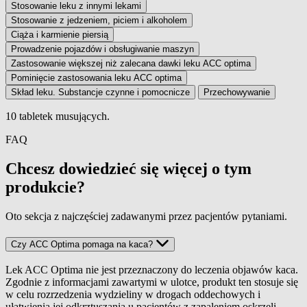
Stosowanie leku z innymi lekami
Stosowanie z jedzeniem, piciem i alkoholem
Ciąża i karmienie piersią
Prowadzenie pojazdów i obsługiwanie maszyn
Zastosowanie większej niż zalecana dawki leku ACC optima
Pominięcie zastosowania leku ACC optima
Skład leku. Substancje czynne i pomocnicze
Przechowywanie
10 tabletek musujących.
Wielkość opakowania
FAQ
Chcesz dowiedzieć się więcej o tym
produkcie?
Oto sekcja z najczęściej zadawanymi przez pacjentów pytaniami.
Czy ACC Optima pomaga na kaca?
Lek ACC Optima nie jest przeznaczony do leczenia objawów kaca.
Zgodnie z informacjami zawartymi w ulotce, produkt ten stosuje się
w celu rozrzedzenia wydzieliny w drogach oddechowych i
ułatwienia jej odkrztuszania u pacjentów z zapaleniem oskrzeli