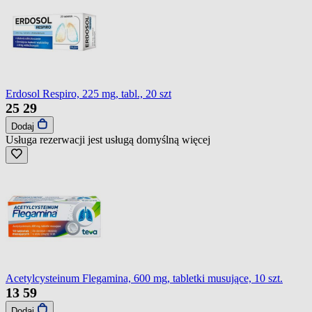
Erdosol Respiro, 225 mg, tabl., 20 szt
25
29
Dodaj
Usługa rezerwacji jest usługą domyślną
więcej
Acetylcysteinum Flegamina, 600 mg, tabletki musujące, 10 szt.
13
59
Dodaj