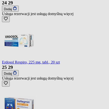
24
29
Dodaj
Usługa rezerwacji jest usługą domyślną
więcej
Erdosol Respiro, 225 mg, tabl., 20 szt
25
29
Dodaj
Usługa rezerwacji jest usługą domyślną
więcej