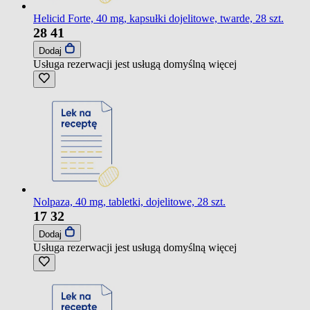
Helicid Forte, 40 mg, kapsułki dojelitowe, twarde, 28 szt.
28
41
Dodaj
Usługa rezerwacji jest usługą domyślną
więcej
Nolpaza, 40 mg, tabletki, dojelitowe, 28 szt.
17
32
Dodaj
Usługa rezerwacji jest usługą domyślną
więcej