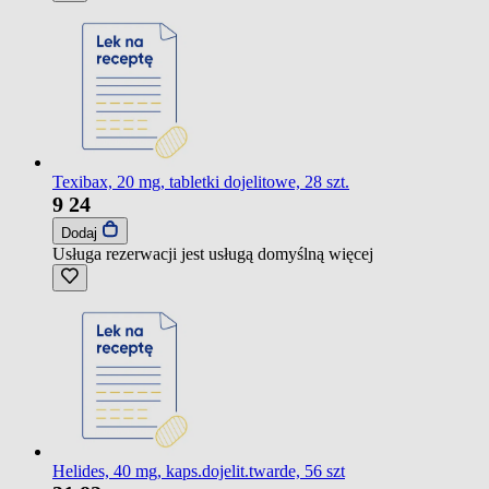
Texibax, 20 mg, tabletki dojelitowe, 28 szt.
9
24
Dodaj
Usługa rezerwacji jest usługą domyślną
więcej
Helides, 40 mg, kaps.dojelit.twarde, 56 szt