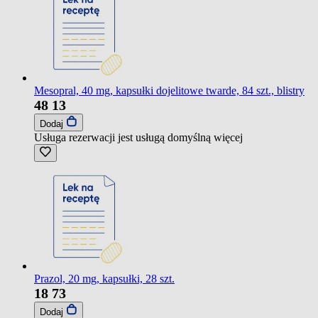
Mesopral, 40 mg, kapsułki dojelitowe twarde, 84 szt., blistry
48
13
Dodaj
Usługa rezerwacji jest usługą domyślną
więcej
Prazol, 20 mg, kapsułki, 28 szt.
18
73
Dodaj