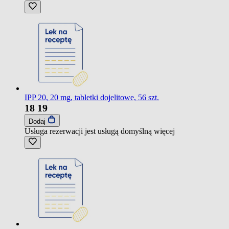
IPP 20, 20 mg, tabletki dojelitowe, 56 szt.
18
19
Dodaj
Usługa rezerwacji jest usługą domyślną
więcej