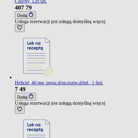
Czechy, 120 szt.
407
79
Dodaj
Usługa rezerwacji jest usługą domyślną
więcej
Helicid, 40 mg, prosz.d/sp.roztw.d/inf., 1 fiol.
7
49
Dodaj
Usługa rezerwacji jest usługą domyślną
więcej