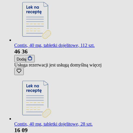
Contix, 40 mg, tabletki dojelitowe, 112 szt.
46
36
Dodaj
Usługa rezerwacji jest usługą domyślną
więcej
Contix, 40 mg, tabletki dojelitowe, 28 szt.
16
09