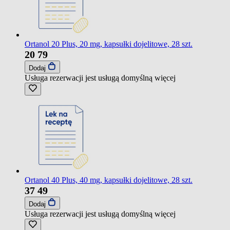
Ortanol 20 Plus, 20 mg, kapsułki dojelitowe, 28 szt.
20
79
Dodaj
Usługa rezerwacji jest usługą domyślną
więcej
Ortanol 40 Plus, 40 mg, kapsułki dojelitowe, 28 szt.
37
49
Dodaj
Usługa rezerwacji jest usługą domyślną
więcej