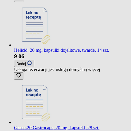
Helicid, 20 mg, kapsułki dojelitowe, twarde, 14 szt.
9
06
Dodaj
Usługa rezerwacji jest usługą domyślną
więcej
Gasec-20 Gastrocaps, 20 mg, kapsułki, 28 szt.