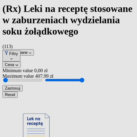
(Rx) Leki na receptę stosowane
w zaburzeniach wydzielania
soku żołądkowego
(113)
Dopasowane
Filtry
Cena
Minimum value
0,00 zł
Maximum value
407,99 zł
Zastosuj
Reset