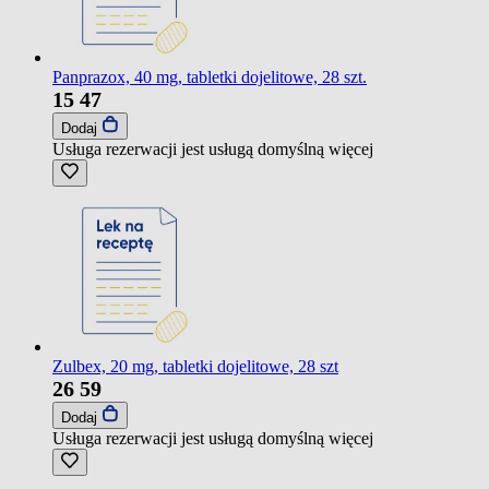
Panprazox, 40 mg, tabletki dojelitowe, 28 szt.
15
47
Dodaj
Usługa rezerwacji jest usługą domyślną
więcej
Zulbex, 20 mg, tabletki dojelitowe, 28 szt
26
59
Dodaj
Usługa rezerwacji jest usługą domyślną
więcej