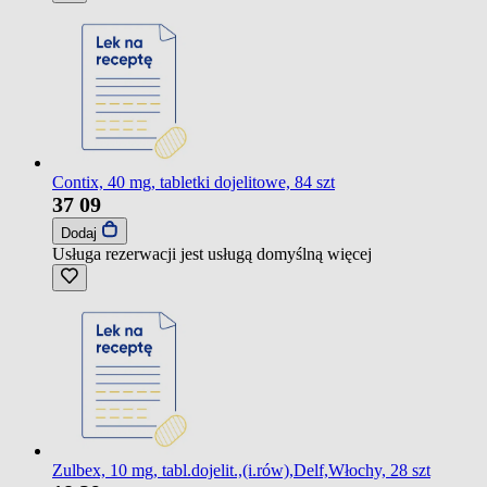
Contix, 40 mg, tabletki dojelitowe, 84 szt
37
09
Dodaj
Usługa rezerwacji jest usługą domyślną
więcej
Zulbex, 10 mg, tabl.dojelit.,(i.rów),Delf,Włochy, 28 szt