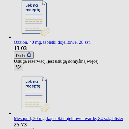
Ozzion, 40 mg, tabletki dojelitowe, 28 szt.
13
03
Dodaj
Usługa rezerwacji jest usługą domyślną
więcej
Mesopral, 20 mg, kapsułki dojelitowe twarde, 84 szt., blister
25
73