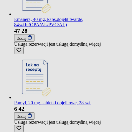
Emanera, 40 mg, kaps.dojelit.twarde,
84szt,bl(OPA/AL/PVC/AL)
47
28
Dodaj
Usługa rezerwacji jest usługą domyślną
więcej
Pamyl, 20 mg, tabletki dojelitowe, 28 szt.
6
42
Dodaj
Usługa rezerwacji jest usługą domyślną
więcej