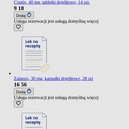
Contix, 40 mg, tabletki dojelitowe, 14 szt.
9
18
Dodaj
Usługa rezerwacji jest usługą domyślną
więcej
Zalanzo, 30 mg, kapsułki dojelitowe, 28 szt
16
56
Dodaj
Usługa rezerwacji jest usługą domyślną
więcej