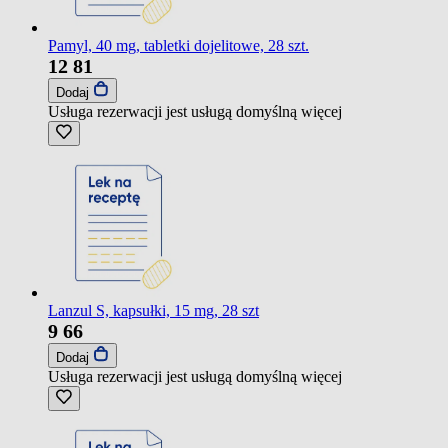
Pamyl, 40 mg, tabletki dojelitowe, 28 szt.
12
81
Dodaj
Usługa rezerwacji jest usługą domyślną
więcej
Lanzul S, kapsułki, 15 mg, 28 szt
9
66
Dodaj
Usługa rezerwacji jest usługą domyślną
więcej