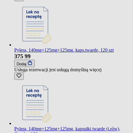
Pylera, 140mg+125mg+125mg, kaps.twarde, 120 szt
375
99
Dodaj
Usługa rezerwacji jest usługą domyślną
więcej
Pylera, 140mg+125mg+125mg, kapsułki twarde (i.rów),