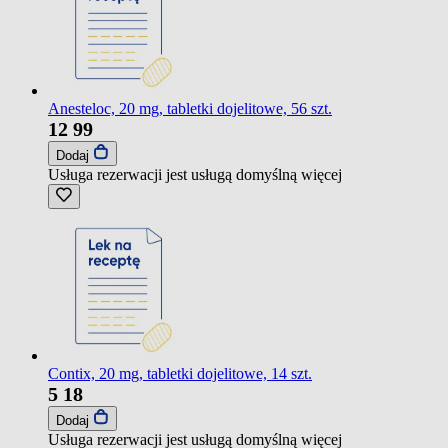
Anesteloc, 20 mg, tabletki dojelitowe, 56 szt.
12
99
Dodaj
Usługa rezerwacji jest usługą domyślną
więcej
Contix, 20 mg, tabletki dojelitowe, 14 szt.
5
18
Dodaj
Usługa rezerwacji jest usługą domyślną
więcej