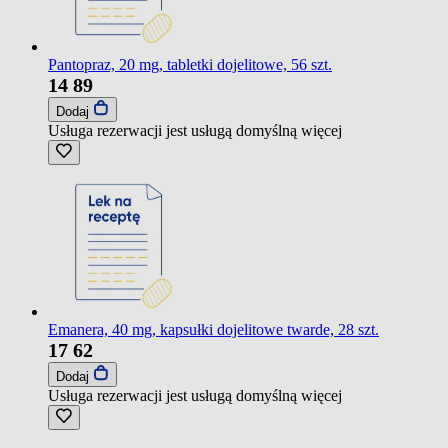
Pantopraz, 20 mg, tabletki dojelitowe, 56 szt.
14
89
Dodaj
Usługa rezerwacji jest usługą domyślną
więcej
Emanera, 40 mg, kapsułki dojelitowe twarde, 28 szt.
17
62
Dodaj
Usługa rezerwacji jest usługą domyślną
więcej