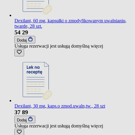
Dexilant, 60 mg, kapsułki o zmodyfikowanym uwalnianiu,
twarde, 28 szt.
54
29
Dodaj
Usługa rezerwacji jest usługą domyślną
więcej
Dexilant, 30 mg, kaps.o zmod.uwaln,tw., 28 szt
37
89
Dodaj
Usługa rezerwacji jest usługą domyślną
więcej