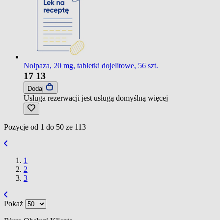
Nolpaza, 20 mg, tabletki dojelitowe, 56 szt.
17
13
Dodaj
Usługa rezerwacji jest usługą domyślną
więcej
Pozycje od
1
do
50
ze
113
1
2
3
Pokaż