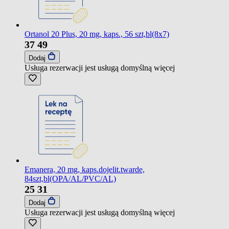
Ortanol 20 Plus, 20 mg, kaps., 56 szt,bl(8x7)
37
49
Dodaj
Usługa rezerwacji jest usługą domyślną
więcej
Emanera, 20 mg, kaps.dojelit.twarde,
84szt,bl(OPA/AL/PVC/AL)
25
31
Dodaj
Usługa rezerwacji jest usługą domyślną
więcej