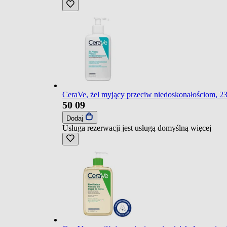
CeraVe, żel myjący przeciw niedoskonałościom, 2
50
09
Dodaj
Usługa rezerwacji jest usługą domyślną
więcej