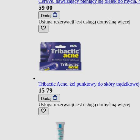
CeraVe, nawilżający pieniący się olejek do mycia, 
59
00
Dodaj
Usługa rezerwacji jest usługą domyślną
więcej
Tribactic Acne, żel punktowy do skóry trądzikowej
15
79
Dodaj
Usługa rezerwacji jest usługą domyślną
więcej