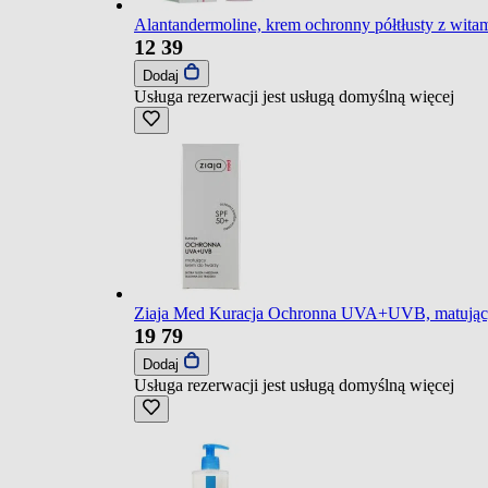
Alantandermoline, krem ochronny półtłusty z wit
12
39
Dodaj
Usługa rezerwacji jest usługą domyślną
więcej
Ziaja Med Kuracja Ochronna UVA+UVB, matujący kr
19
79
Dodaj
Usługa rezerwacji jest usługą domyślną
więcej