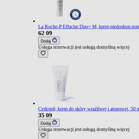
La Roche-P Effaclar Duo+ M, krem,niedoskon.potr
62
09
Dodaj
Usługa rezerwacji jest usługą domyślną
więcej
Cerkopil, krem do skóry wrażliwej i atopowej, 50 
35
09
Dodaj
Usługa rezerwacji jest usługą domyślną
więcej