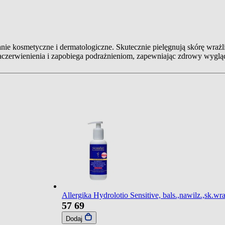
nie kosmetyczne i dermatologiczne. Skutecznie pielęgnują skórę wrażli
czerwienienia i zapobiega podrażnieniom, zapewniając zdrowy wyglą
Allergika Hydrolotio Sensitive, bals.,nawilz.,sk.wr
57
69
Dodaj