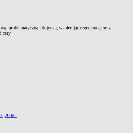
wą, problematyczną i dojrzałą, wspierając regenerację oraz
d cery
az.,200ml