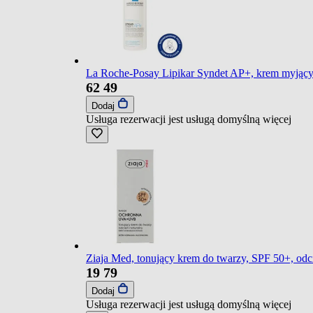
La Roche-Posay Lipikar Syndet AP+, krem myjący 
62
49
Dodaj
Usługa rezerwacji jest usługą domyślną
więcej
Ziaja Med, tonujący krem do twarzy, SPF 50+, odc
19
79
Dodaj
Usługa rezerwacji jest usługą domyślną
więcej