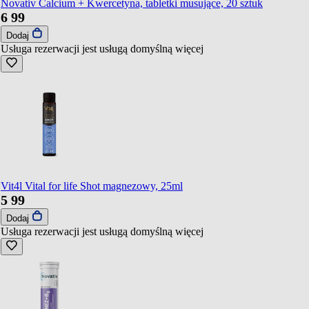
Novativ Calcium + Kwercetyna, tabletki musujące, 20 sztuk
6
99
Dodaj
Usługa rezerwacji jest usługą domyślną
więcej
Vit4l Vital for life Shot magnezowy, 25ml
5
99
Dodaj
Usługa rezerwacji jest usługą domyślną
więcej