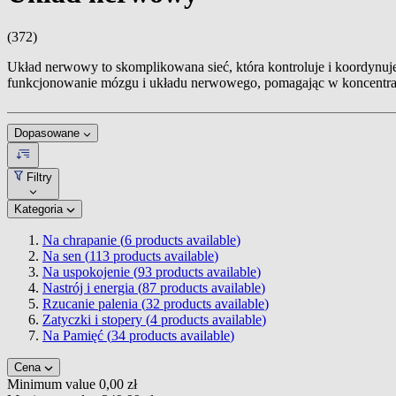
(372)
Układ nerwowy to skomplikowana sieć, która kontroluje i koordynuje 
funkcjonowanie mózgu i układu nerwowego, pomagając w koncentracji
Dopasowane
Filtry
Kategoria
Na chrapanie (
6
products available
)
Na sen (
113
products available
)
Na uspokojenie (
93
products available
)
Nastrój i energia (
87
products available
)
Rzucanie palenia (
32
products available
)
Zatyczki i stopery (
4
products available
)
Na Pamięć (
34
products available
)
Cena
Minimum value
0,00 zł