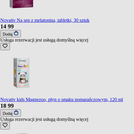
Novativ Na sen z melatonina, tabletki, 30 sztuk
14
99
Dodaj
Usługa rezerwacji jest usługą domyślną
więcej
Novativ kids Magnezoo, płyn o smaku pomarańczowym, 120 ml
18
99
Dodaj
Usługa rezerwacji jest usługą domyślną
więcej