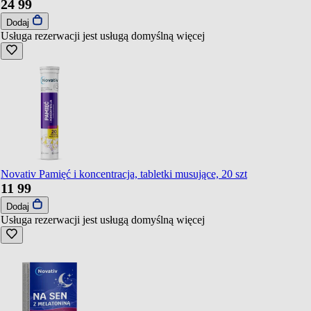
24
99
Dodaj
Usługa rezerwacji jest usługą domyślną
więcej
Novativ Pamięć i koncentracja, tabletki musujące, 20 szt
11
99
Dodaj
Usługa rezerwacji jest usługą domyślną
więcej