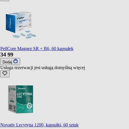
PellCore Magnez SR + B6, 60 kapsułek
34
99
Dodaj
Usługa rezerwacji jest usługą domyślną
więcej
Novativ Lecytyna 1200, kapsułki, 60 sztuk