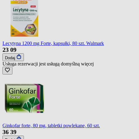
Lecytyna 1200 mg Forte, kapsułki, 80 szt. Walmark
23
09
Dodaj
Usługa rezerwacji jest usługą domyślną
więcej
Ginkofar forte, 80 mg, tabletki powlekane, 60 szt.
36
39