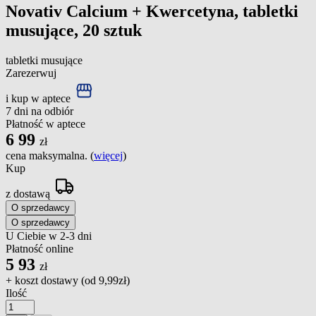
Novativ Calcium + Kwercetyna, tabletki
musujące, 20 sztuk
tabletki musujące
Zarezerwuj
i kup w aptece
7 dni na odbiór
Płatność w aptece
6
99
zł
cena maksymalna. (
więcej
)
Kup
z dostawą
O sprzedawcy
O sprzedawcy
U Ciebie w 2-3 dni
Płatność online
5
93
zł
+ koszt dostawy (od
9,99zł
)
Ilość