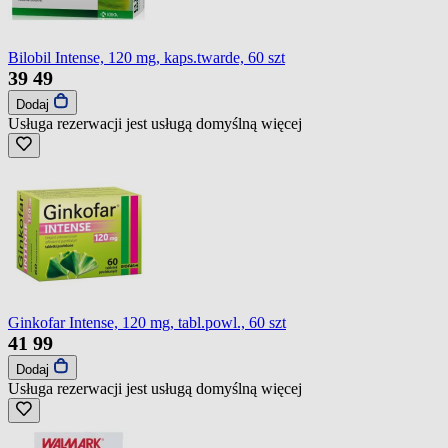
Bilobil Intense, 120 mg, kaps.twarde, 60 szt
39
49
Dodaj
Usługa rezerwacji jest usługą domyślną
więcej
Ginkofar Intense, 120 mg, tabl.powl., 60 szt
41
99
Dodaj
Usługa rezerwacji jest usługą domyślną
więcej