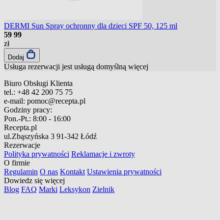
DERMI Sun Spray ochronny dla dzieci SPF 50, 125 ml
59
99
zł
Dodaj
Usługa rezerwacji jest usługą domyślną
więcej
Biuro Obsługi Klienta
tel.:
+48 42 200 75 75
e-mail:
pomoc@recepta.pl
Godziny pracy:
Pon.-Pt.:
8:00 - 16:00
Recepta.pl
ul.Zbąszyńska 3
91-342 Łódź
Rezerwacje
Polityka prywatności
Reklamacje i zwroty
O firmie
Regulamin
O nas
Kontakt
Ustawienia prywatności
Dowiedz się więcej
Blog
FAQ
Marki
Leksykon
Zielnik