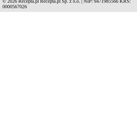
© 2026 Recepta.pl
Recepta.pl Sp. z o.o. | NIP: 9471985566
KRS:
0000567026