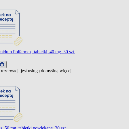
idum Polfarmex, tabletki, 40 mg, 30 szt.
 rezerwacji jest usługą domyślną
więcej
, 50 mg, tabletki powlekane, 30 szt.