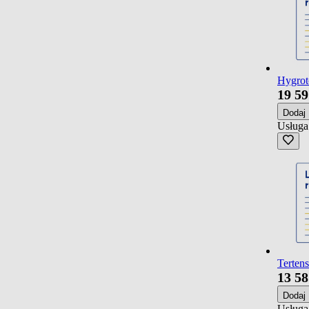
Hygroto
19
59
Dodaj
Usługa
Tertens
13
58
Dodaj
Usługa