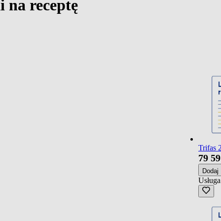
i na receptę
Trifas 
79
59
Dodaj
Usługa