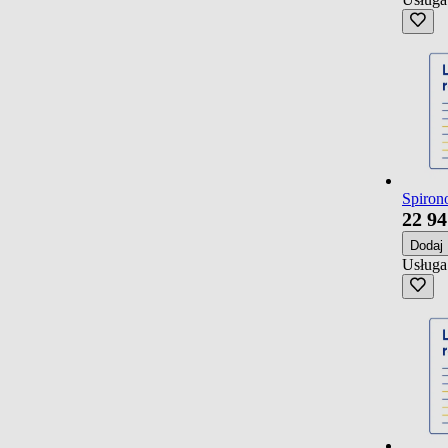
Spirono
22
94
Dodaj
Usługa