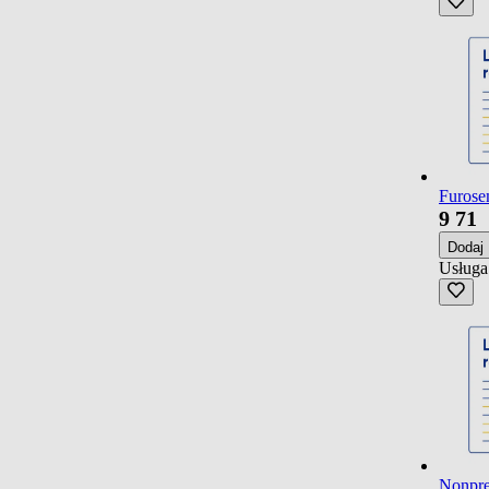
Furosem
9
71
Dodaj
Usługa
Nonpres