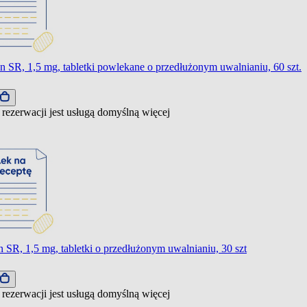
n SR, 1,5 mg, tabletki powlekane o przedłużonym uwalnianiu, 60 szt.
 rezerwacji jest usługą domyślną
więcej
 SR, 1,5 mg, tabletki o przedłużonym uwalnianiu, 30 szt
 rezerwacji jest usługą domyślną
więcej