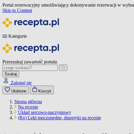
Portal rezerwacyjny umożliwiający dokonywanie rezerwacji w wybra
Skip to Content
Kategorie
Przeszukaj zawartość portalu
Szukaj
Zaloguj się
Ulubione
Koszyk
Strona główna
Na receptę
Układ sercowo-naczyniowy
(Rx) Leki moczopędne, diuretyki na receptę