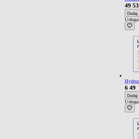
49
53
Dodaj
Usługa
Hydroch
6
49
Dodaj
Usługa