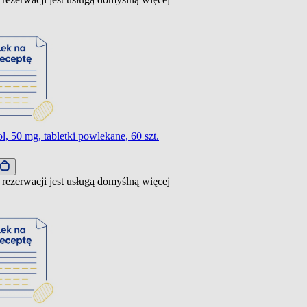
l, 50 mg, tabletki powlekane, 60 szt.
 rezerwacji jest usługą domyślną
więcej