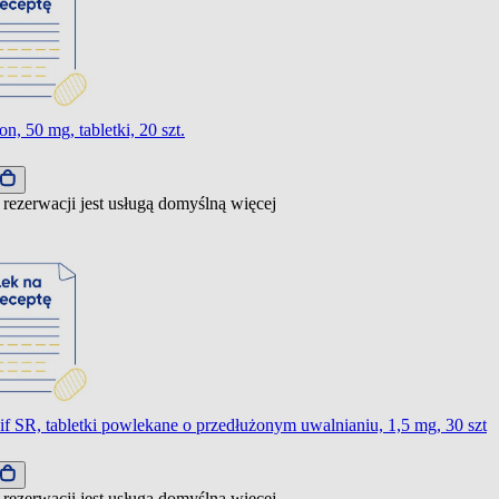
n, 50 mg, tabletki, 20 szt.
 rezerwacji jest usługą domyślną
więcej
if SR, tabletki powlekane o przedłużonym uwalnianiu, 1,5 mg, 30 szt
 rezerwacji jest usługą domyślną
więcej