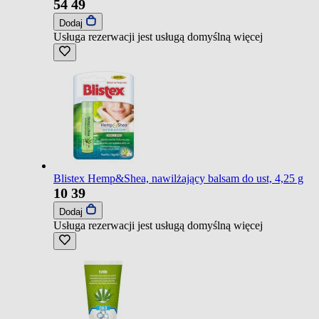
54
49
Dodaj
Usługa rezerwacji jest usługą domyślną
więcej
Blistex Hemp&Shea, nawilżający balsam do ust, 4,25 g
10
39
Dodaj
Usługa rezerwacji jest usługą domyślną
więcej