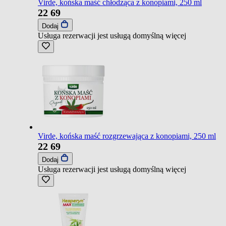
Virde, końska maść chłodząca z konopiami, 250 ml
22
69
Dodaj
Usługa rezerwacji jest usługą domyślną
więcej
Virde, końska maść rozgrzewająca z konopiami, 250 ml
22
69
Dodaj
Usługa rezerwacji jest usługą domyślną
więcej