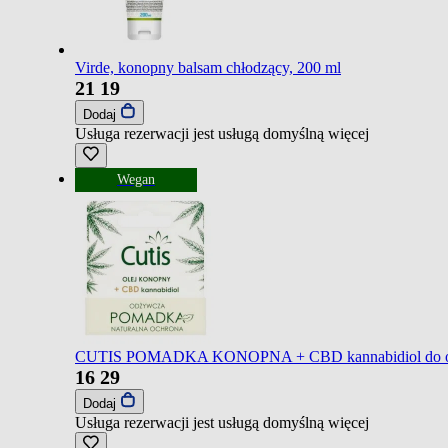
Virde, konopny balsam chłodzący, 200 ml
21
19
Dodaj
Usługa rezerwacji jest usługą domyślną
więcej
Wegan
CUTIS POMADKA KONOPNA + CBD kannabidiol do odżywie
16
29
Dodaj
Usługa rezerwacji jest usługą domyślną
więcej