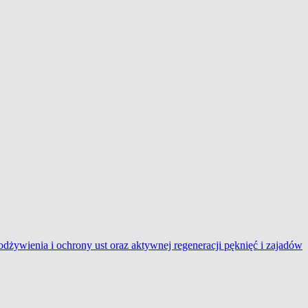
nia i ochrony ust oraz aktywnej regeneracji pęknięć i zajadów