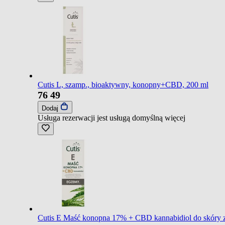
Cutis L, szamp., bioaktywny, konopny+CBD, 200 ml
76
49
Dodaj
Usługa rezerwacji jest usługą domyślną
więcej
Cutis E Maść konopna 17% + CBD kannabidiol do skóry