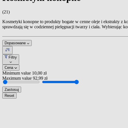
(21)
Kosmetyki konopne to produkty bogate w cenne oleje i ekstrakty z k
sprawdzają się w codziennej pielęgnacji twarzy i ciała. Wybierając k
Dopasowane
Filtry
Cena
Minimum value
10,00 zł
Maximum value
92,99 zł
Zastosuj
Reset