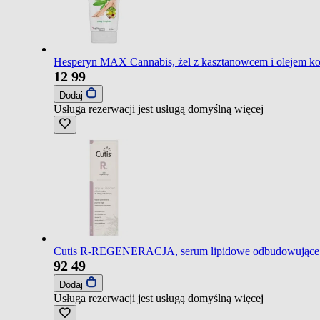
Hesperyn MAX Cannabis, żel z kasztanowcem i olejem k
12
99
Dodaj
Usługa rezerwacji jest usługą domyślną
więcej
Cutis R-REGENERACJA, serum lipidowe odbudowujące do
92
49
Dodaj
Usługa rezerwacji jest usługą domyślną
więcej