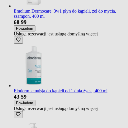
Emolium Dermocare, 3w1 płyn do kąpieli, żel do mycia,
szampon, 400 ml
68
99
Powiadom
Usługa rezerwacji jest usługą domyślną
więcej
Eloderm, emulsja do kąpieli od 1 dnia życia, 400 ml
43
59
Powiadom
Usługa rezerwacji jest usługą domyślną
więcej