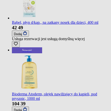
Bąbel, płyn d/kąp., na zatkany nosek dla dzieci, 400 ml
42
49
Dodaj
Usługa rezerwacji jest usługą domyślną
więcej
Nowość
Bioderma Atoderm, olejek nawilżający do kąpieli, pod
prysznic, 1000 ml
104
39
Dodaj