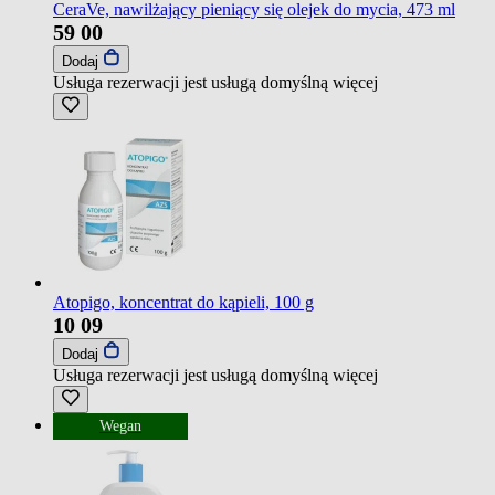
CeraVe, nawilżający pieniący się olejek do mycia, 473 ml
59
00
Dodaj
Usługa rezerwacji jest usługą domyślną
więcej
Atopigo, koncentrat do kąpieli, 100 g
10
09
Dodaj
Usługa rezerwacji jest usługą domyślną
więcej
Wegan