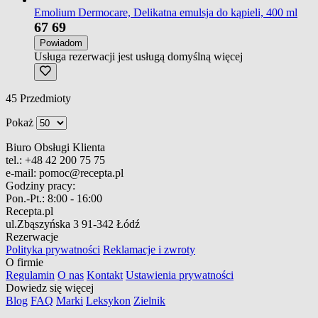
Emolium Dermocare, Delikatna emulsja do kąpieli, 400 ml
67
69
Powiadom
Usługa rezerwacji jest usługą domyślną
więcej
45
Przedmioty
Pokaż
Biuro Obsługi Klienta
tel.:
+48 42 200 75 75
e-mail:
pomoc@recepta.pl
Godziny pracy:
Pon.-Pt.:
8:00 - 16:00
Recepta.pl
ul.Zbąszyńska 3
91-342 Łódź
Rezerwacje
Polityka prywatności
Reklamacje i zwroty
O firmie
Regulamin
O nas
Kontakt
Ustawienia prywatności
Dowiedz się więcej
Blog
FAQ
Marki
Leksykon
Zielnik