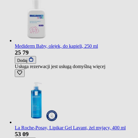
Mediderm Baby, olejek, do kąpieli, 250 ml
25
79
Dodaj
Usługa rezerwacji jest usługą domyślną
więcej
La Roche-Posay, Lipikar Gel Lavant, żel myjący, 400 ml
53
09