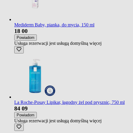
Mediderm Baby, pianka, do mycia, 150 ml
18
00
Powiadom
Usługa rezerwacji jest usługą domyślną
więcej
La Roche-Posay Lipikar, łagodny żel pod prysznic, 750 ml
84
09
Powiadom
Usługa rezerwacji jest usługą domyślną
więcej