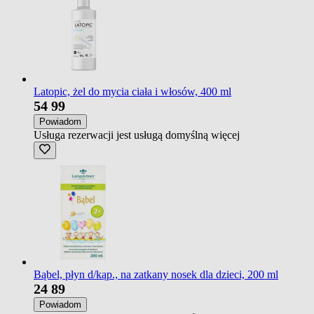
Latopic, żel do mycia ciała i włosów, 400 ml
54
99
Powiadom
Usługa rezerwacji jest usługą domyślną
więcej
Bąbel, płyn d/kąp., na zatkany nosek dla dzieci, 200 ml
24
89
Powiadom