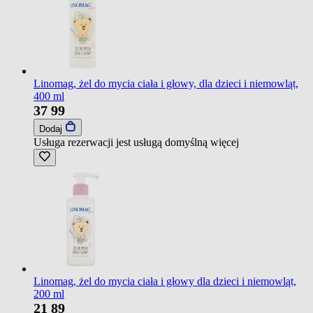
Linomag, żel do mycia ciała i głowy, dla dzieci i niemowląt,
400 ml
37
99
Dodaj
Usługa rezerwacji jest usługą domyślną
więcej
Linomag, żel do mycia ciała i głowy dla dzieci i niemowląt,
200 ml
21
89