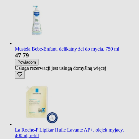
Mustela Bebe-Enfant, delikatny żel do mycia, 750 ml
47
79
Powiadom
Usługa rezerwacji jest usługą domyślną
więcej
La Roche-P Lipikar Huile Lavante AP+, olejek myjacy,
400ml, refill