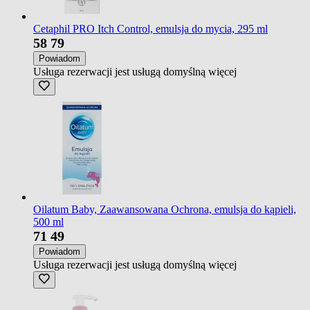
Cetaphil PRO Itch Control, emulsja do mycia, 295 ml
58
79
Powiadom
Usługa rezerwacji jest usługą domyślną
więcej
Oilatum Baby, Zaawansowana Ochrona, emulsja do kąpieli,
500 ml
71
49
Powiadom
Usługa rezerwacji jest usługą domyślną
więcej