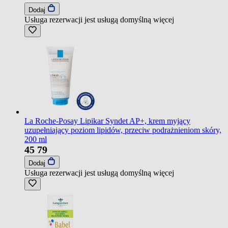
Dodaj
Usługa rezerwacji jest usługą domyślną
więcej
La Roche-Posay Lipikar Syndet AP+, krem myjący
uzupełniający poziom lipidów, przeciw podrażnieniom skóry,
200 ml
45
79
Dodaj
Usługa rezerwacji jest usługą domyślną
więcej