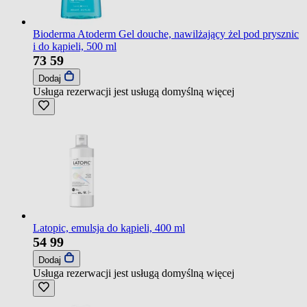
Bioderma Atoderm Gel douche, nawilżający żel pod prysznic
i do kąpieli, 500 ml
73
59
Dodaj
Usługa rezerwacji jest usługą domyślną
więcej
Latopic, emulsja do kąpieli, 400 ml
54
99
Dodaj
Usługa rezerwacji jest usługą domyślną
więcej