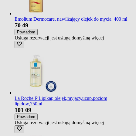
Emolium Dermocare, nawilżający olejek do mycia, 400 ml
70
49
Powiadom
Usługa rezerwacji jest usługą domyślną
więcej
La Roche-P Lipikar, olejek,myjacy,uzup.poziom
lipidow,750ml
101
09
Powiadom
Usługa rezerwacji jest usługą domyślną
więcej