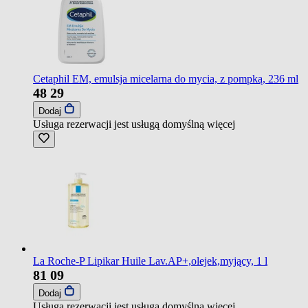
Cetaphil EM, emulsja micelarna do mycia, z pompką, 236 ml
48
29
Dodaj
Usługa rezerwacji jest usługą domyślną
więcej
La Roche-P Lipikar Huile Lav.AP+,olejek,myjący, 1 l
81
09
Dodaj
Usługa rezerwacji jest usługą domyślną
więcej