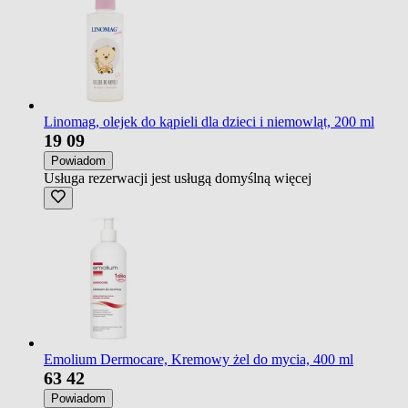
Linomag, olejek do kąpieli dla dzieci i niemowląt, 200 ml
19
09
Powiadom
Usługa rezerwacji jest usługą domyślną
więcej
Emolium Dermocare, Kremowy żel do mycia, 400 ml
63
42
Powiadom