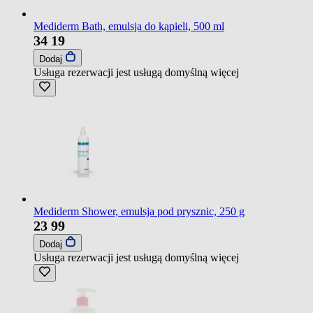
Mediderm Bath, emulsja do kąpieli, 500 ml
34
19
Dodaj
Usługa rezerwacji jest usługą domyślną
więcej
Mediderm Shower, emulsja pod prysznic, 250 g
23
99
Dodaj
Usługa rezerwacji jest usługą domyślną
więcej