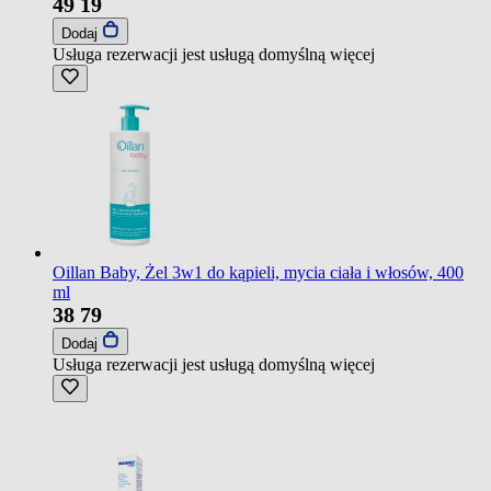
49
19
Dodaj
Usługa rezerwacji jest usługą domyślną
więcej
Oillan Baby, Żel 3w1 do kąpieli, mycia ciała i włosów, 400
ml
38
79
Dodaj
Usługa rezerwacji jest usługą domyślną
więcej