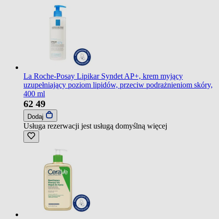
La Roche-Posay Lipikar Syndet AP+, krem myjący
uzupełniający poziom lipidów, przeciw podrażnieniom skóry,
400 ml
62
49
Dodaj
Usługa rezerwacji jest usługą domyślną
więcej