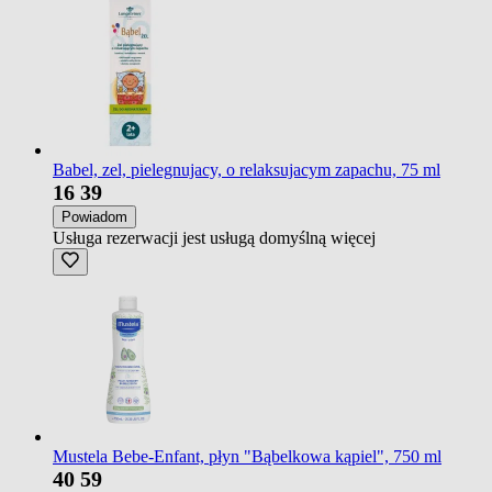
Babel, zel, pielegnujacy, o relaksujacym zapachu, 75 ml
16
39
Powiadom
Usługa rezerwacji jest usługą domyślną
więcej
Mustela Bebe-Enfant, płyn "Bąbelkowa kąpiel", 750 ml
40
59