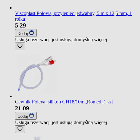
Viscoplast Polovis, przylepiec jedwabny, 5 m x 12,5 mm, 1
rolka
5
29
Dodaj
Usługa rezerwacji jest usługą domyślną
więcej
Cewnik Foleya, silikon CH18/10ml,Romed, 1 szt
21
09
Dodaj
Usługa rezerwacji jest usługą domyślną
więcej