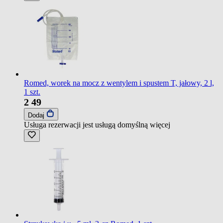
Romed, worek na mocz z wentylem i spustem T, jałowy, 2 l,
1 szt.
2
49
Dodaj
Usługa rezerwacji jest usługą domyślną
więcej