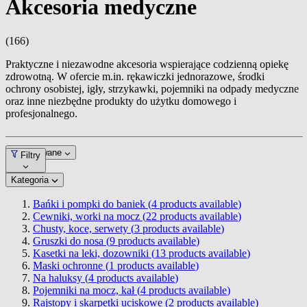
Akcesoria medyczne
(166)
Praktyczne i niezawodne akcesoria wspierające codzienną opiekę
zdrowotną. W ofercie m.in. rękawiczki jednorazowe, środki
ochrony osobistej, igły, strzykawki, pojemniki na odpady medyczne
oraz inne niezbędne produkty do użytku domowego i
profesjonalnego.
Dopasowane
Filtry
Kategoria
Bańki i pompki do baniek (
4
products available
)
Cewniki, worki na mocz (
22
products available
)
Chusty, koce, serwety (
3
products available
)
Gruszki do nosa (
9
products available
)
Kasetki na leki, dozowniki (
13
products available
)
Maski ochronne (
1
products available
)
Na haluksy (
4
products available
)
Pojemniki na mocz, kał (
4
products available
)
Rajstopy i skarpetki uciskowe (
2
products available
)