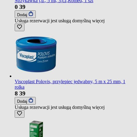
Strzykawka j.u., 5 ml, 3-cz,Romed, 1 szt
0
39
Dodaj
Usługa rezerwacji jest usługą domyślną
więcej
Viscoplast Polovis, przylepiec jedwabny, 5 m x 25 mm, 1
rolka
8
39
Dodaj
Usługa rezerwacji jest usługą domyślną
więcej