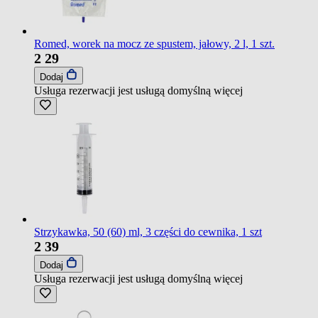
Romed, worek na mocz ze spustem, jałowy, 2 l, 1 szt.
2
29
Dodaj
Usługa rezerwacji jest usługą domyślną
więcej
Strzykawka, 50 (60) ml, 3 części do cewnika, 1 szt
2
39
Dodaj
Usługa rezerwacji jest usługą domyślną
więcej