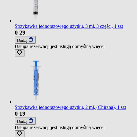
Strzykawka jednorazowego użytku, 3 ml, 3 części, 1 szt
0
29
Dodaj
Usługa rezerwacji jest usługą domyślną
więcej
Strzykawka jednorazowego użytku, 2 ml, (Chirana), 1 szt
0
19
Dodaj
Usługa rezerwacji jest usługą domyślną
więcej