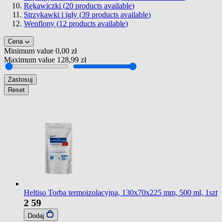
Rękawiczki (
20
products available
)
Strzykawki i igły (
39
products available
)
Wenflony (
12
products available
)
Cena
Minimum value
0,00 zł
Maximum value
128,99 zł
Zastosuj
Reset
Heltiso Torba termoizolacyjna, 130x70x225 mm, 500 ml, 1szt
2
59
Dodaj