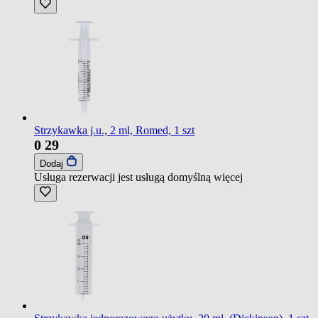
Strzykawka j.u., 2 ml, Romed, 1 szt
0
29
Dodaj
Usługa rezerwacji jest usługą domyślną
więcej