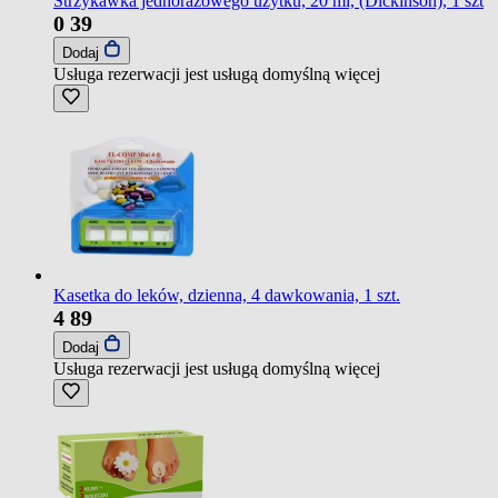
Strzykawka jednorazowego użytku, 20 ml, (Dickinson), 1 szt
0
39
Dodaj
Usługa rezerwacji jest usługą domyślną
więcej
Kasetka do leków, dzienna, 4 dawkowania, 1 szt.
4
89
Dodaj
Usługa rezerwacji jest usługą domyślną
więcej