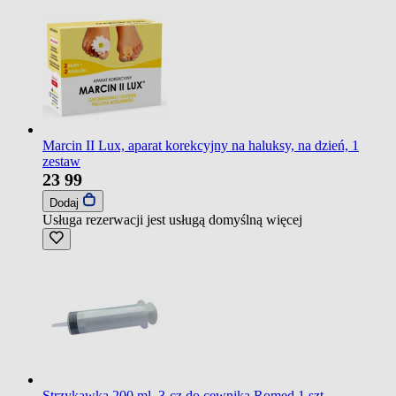
Marcin II Lux, aparat korekcyjny na haluksy, na dzień, 1
zestaw
23
99
Dodaj
Usługa rezerwacji jest usługą domyślną
więcej
Strzykawka,200 ml, 3-cz.do cewnika,Romed,1 szt