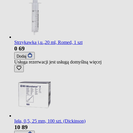
Strzykawka j.u.,20 ml, Romed, 1 szt
0
69
Dodaj
Usługa rezerwacji jest usługą domyślną
więcej
Igła, 0,5, 25 mm, 100 szt. (Dickinson)
10
89