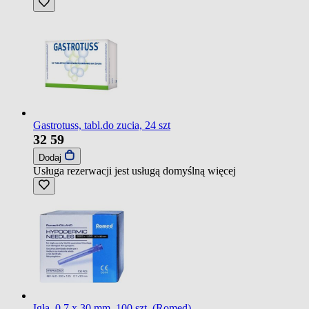
Gastrotuss, tabl.do zucia, 24 szt
32
59
Dodaj
Usługa rezerwacji jest usługą domyślną
więcej
Igła, 0,7 x 30 mm, 100 szt. (Romed)