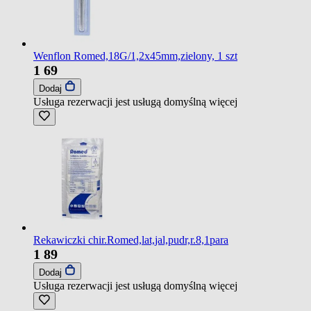
Wenflon Romed,18G/1,2x45mm,zielony, 1 szt
1
69
Dodaj
Usługa rezerwacji jest usługą domyślną
więcej
Rekawiczki chir.Romed,lat,jal,pudr,r.8,1para
1
89
Dodaj
Usługa rezerwacji jest usługą domyślną
więcej