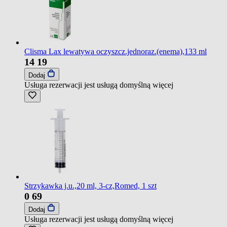
Clisma Lax lewatywa oczyszcz.jednoraz.(enema),133 ml
14
19
Dodaj
Usługa rezerwacji jest usługą domyślną
więcej
Strzykawka j.u.,20 ml, 3-cz,Romed, 1 szt
0
69
Dodaj
Usługa rezerwacji jest usługą domyślną
więcej