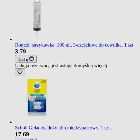
Romed, strzykawka, 100 ml, 3-częściowa do cewnika, 1 szt
3
79
Dodaj
Usługa rezerwacji jest usługą domyślną
więcej
Scholl Gelactiv, duży klin międzypalcowy, 1 szt.
17
69