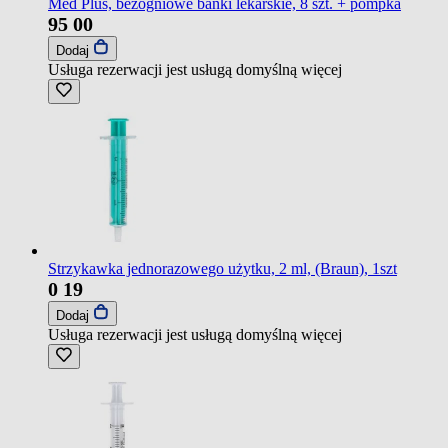
Med Plus, bezogniowe bańki lekarskie, 8 szt. + pompka
95
00
Dodaj
Usługa rezerwacji jest usługą domyślną
więcej
Strzykawka jednorazowego użytku, 2 ml, (Braun), 1szt
0
19
Dodaj
Usługa rezerwacji jest usługą domyślną
więcej