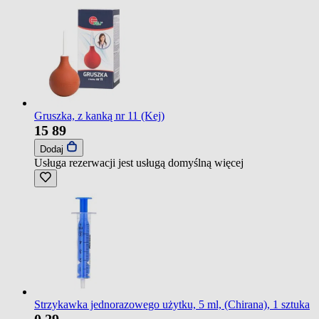
Gruszka, z kanką nr 11 (Kej)
15
89
Dodaj
Usługa rezerwacji jest usługą domyślną
więcej
Strzykawka jednorazowego użytku, 5 ml, (Chirana), 1 sztuka
0
29