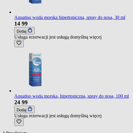
Aquatiso woda morska hipertoniczna, spray do nosa, 30 ml
14
99
Dodaj
Usługa rezerwacji jest usługą domyślną
więcej
Aquatiso woda morska, hipertoniczna, spray do nosa, 100 ml
24
99
Dodaj
Usługa rezerwacji jest usługą domyślną
więcej