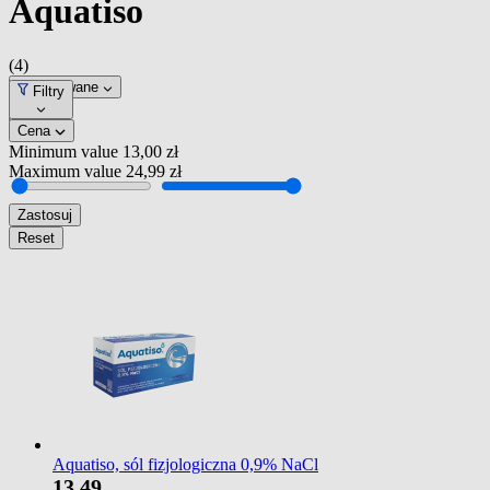
Aquatiso
(4)
Dopasowane
Filtry
Cena
Minimum value
13,00 zł
Maximum value
24,99 zł
Zastosuj
Reset
Aquatiso, sól fizjologiczna 0,9% NaCl
13
49