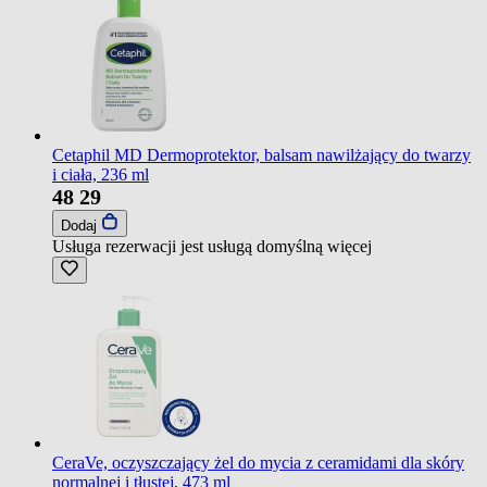
Cetaphil MD Dermoprotektor, balsam nawilżający do twarzy
i ciała, 236 ml
48
29
Dodaj
Usługa rezerwacji jest usługą domyślną
więcej
CeraVe, oczyszczający żel do mycia z ceramidami dla skóry
normalnej i tłustej, 473 ml