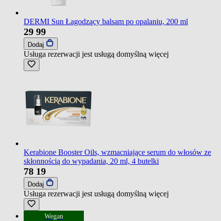
DERMI Sun Łagodzący balsam po opalaniu, 200 ml
29
99
Dodaj
Usługa rezerwacji jest usługą domyślną
więcej
Kerabione Booster Oils, wzmacniające serum do włosów ze
skłonnością do wypadania, 20 ml, 4 butelki
78
19
Dodaj
Usługa rezerwacji jest usługą domyślną
więcej
Wegan