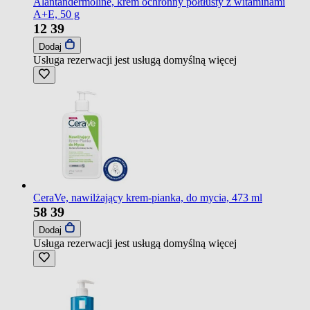
Alantandermoline, krem ochronny półtłusty z witaminami
A+E, 50 g
12
39
Dodaj
Usługa rezerwacji jest usługą domyślną
więcej
CeraVe, nawilżający krem-pianka, do mycia, 473 ml
58
39
Dodaj
Usługa rezerwacji jest usługą domyślną
więcej