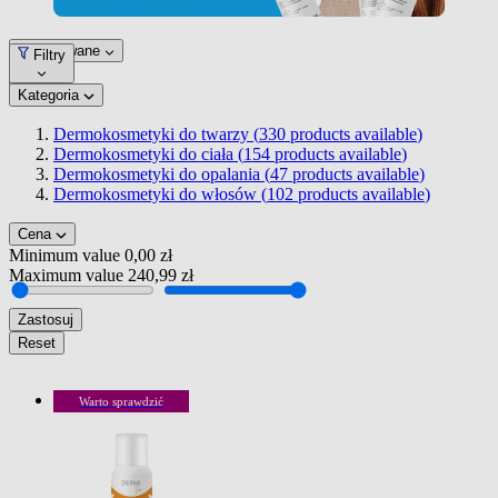
Dopasowane
Filtry
Kategoria
Dermokosmetyki do twarzy (
330
products available
)
Dermokosmetyki do ciała (
154
products available
)
Dermokosmetyki do opalania (
47
products available
)
Dermokosmetyki do włosów (
102
products available
)
Cena
Minimum value
0,00 zł
Maximum value
240,99 zł
Zastosuj
Reset
Warto sprawdzić