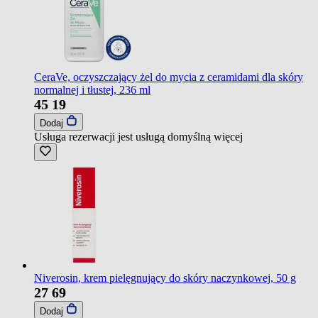
CeraVe, oczyszczający żel do mycia z ceramidami dla skóry
normalnej i tłustej, 236 ml
45
19
Dodaj
Usługa rezerwacji jest usługą domyślną
więcej
Niverosin, krem pielęgnujący do skóry naczynkowej, 50 g
27
69
Dodaj