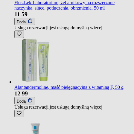
Flos-Lek Laboratorium, żel arnikowy na rozszerzone
naczynka, sińce, potłuczenia, obrzmienia, 50 ml
11
59
Dodaj
Usługa rezerwacji jest usługą domyślną
więcej
Alantandermoline, maść pielęgnacyjna z witaminą F, 50 g
12
99
Dodaj
Usługa rezerwacji jest usługą domyślną
więcej