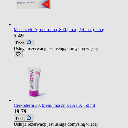
Masc z vit. A, ochronna, 800 j.m./g, (Hasco), 25 g
5
49
Dodaj
Usługa rezerwacji jest usługą domyślną
więcej
Cerkoderm 30, krem, mocznik i AHA, 50 ml
19
79
Dodaj
Usługa rezerwacji jest usługą domyślną
więcej