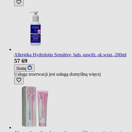
Allergika Hydrolotio Sensitive, bals.,nawilz.,sk.wraz.,200ml
57
69
Dodaj
Usługa rezerwacji jest usługą domyślną
więcej