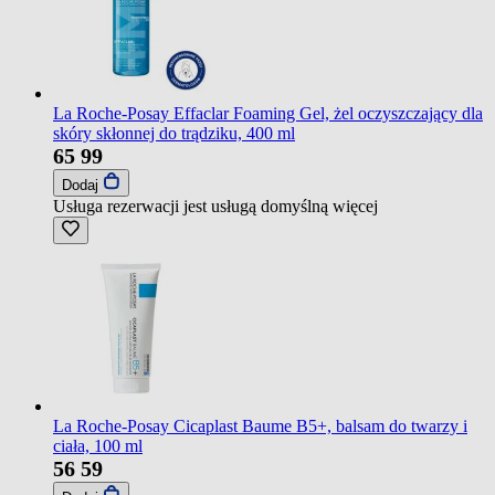
La Roche-Posay Effaclar Foaming Gel, żel oczyszczający dla
skóry skłonnej do trądziku, 400 ml
65
99
Dodaj
Usługa rezerwacji jest usługą domyślną
więcej
La Roche-Posay Cicaplast Baume B5+, balsam do twarzy i
ciała, 100 ml
56
59