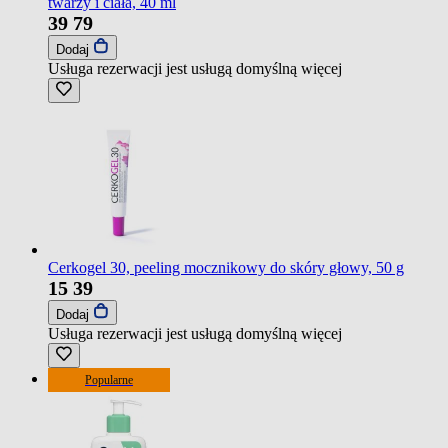
twarzy i ciała, 40 ml
39
79
Dodaj
Usługa rezerwacji jest usługą domyślną
więcej
Cerkogel 30, peeling mocznikowy do skóry głowy, 50 g
15
39
Dodaj
Usługa rezerwacji jest usługą domyślną
więcej
Popularne