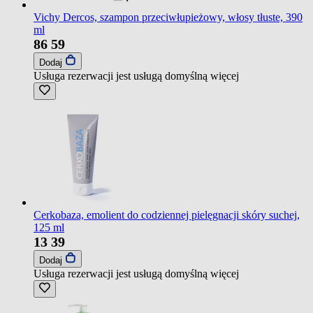
Vichy Dercos, szampon przeciwłupieżowy, włosy tłuste, 390
ml
86
59
Dodaj
Usługa rezerwacji jest usługą domyślną
więcej
Cerkobaza, emolient do codziennej pielęgnacji skóry suchej,
125 ml
13
39
Dodaj
Usługa rezerwacji jest usługą domyślną
więcej