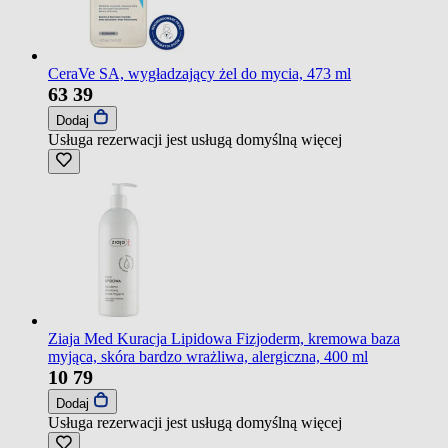
CeraVe SA, wygładzający żel do mycia, 473 ml
63
39
Dodaj
Usługa rezerwacji jest usługą domyślną
więcej
Ziaja Med Kuracja Lipidowa Fizjoderm, kremowa baza
myjąca, skóra bardzo wrażliwa, alergiczna, 400 ml
10
79
Dodaj
Usługa rezerwacji jest usługą domyślną
więcej