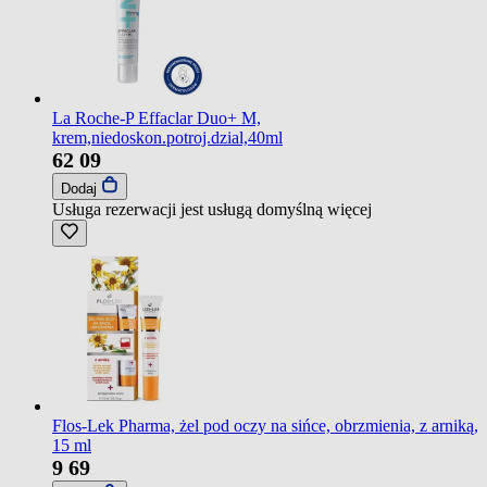
La Roche-P Effaclar Duo+ M,
krem,niedoskon.potroj.dzial,40ml
62
09
Dodaj
Usługa rezerwacji jest usługą domyślną
więcej
Flos-Lek Pharma, żel pod oczy na sińce, obrzmienia, z arniką,
15 ml
9
69