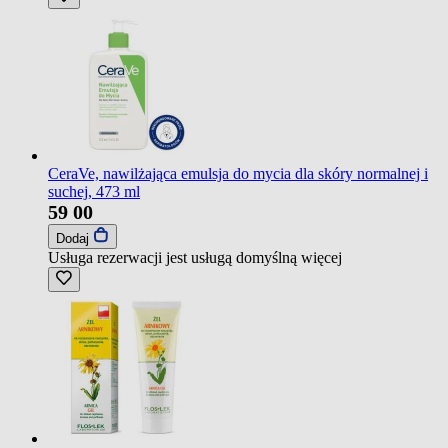
CeraVe, nawilżająca emulsja do mycia dla skóry normalnej i
suchej, 473 ml
59
00
Dodaj
Usługa rezerwacji jest usługą domyślną
więcej