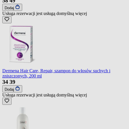
58
49
Dodaj
Usługa rezerwacji jest usługą domyślną
więcej
Dermena Hair Care, Repair, szampon do włosów suchych i
zniszczonych, 200 ml
34
39
Dodaj
Usługa rezerwacji jest usługą domyślną
więcej