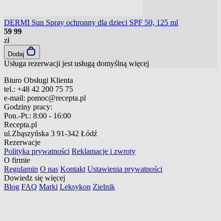
DERMI Sun Spray ochronny dla dzieci SPF 50, 125 ml
59
99
zł
Dodaj
Usługa rezerwacji jest usługą domyślną
więcej
Biuro Obsługi Klienta
tel.:
+48 42 200 75 75
e-mail:
pomoc@recepta.pl
Godziny pracy:
Pon.-Pt.:
8:00 - 16:00
Recepta.pl
ul.Zbąszyńska 3
91-342 Łódź
Rezerwacje
Polityka prywatności
Reklamacje i zwroty
O firmie
Regulamin
O nas
Kontakt
Ustawienia prywatności
Dowiedz się więcej
Blog
FAQ
Marki
Leksykon
Zielnik