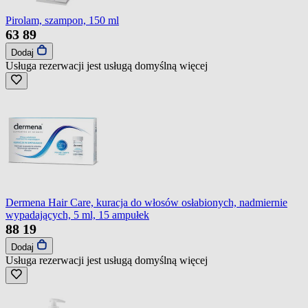
Pirolam, szampon, 150 ml
63
89
Dodaj
Usługa rezerwacji jest usługą domyślną
więcej
Dermena Hair Care, kuracja do włosów osłabionych, nadmiernie
wypadających, 5 ml, 15 ampułek
88
19
Dodaj
Usługa rezerwacji jest usługą domyślną
więcej