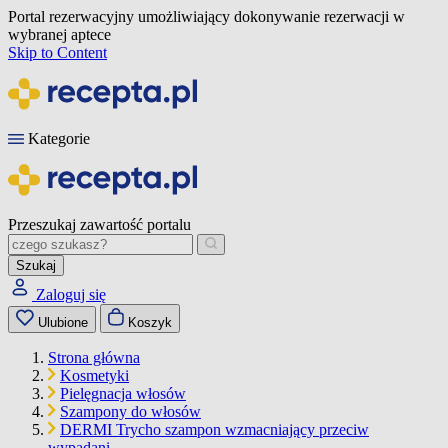
Portal rezerwacyjny umożliwiający dokonywanie rezerwacji w
wybranej aptece
Skip to Content
Kategorie
Przeszukaj zawartość portalu
Szukaj
Zaloguj się
Ulubione
Koszyk
Strona główna
Kosmetyki
Pielęgnacja włosów
Szampony do włosów
DERMI Trycho szampon wzmacniający przeciw
wypadani…