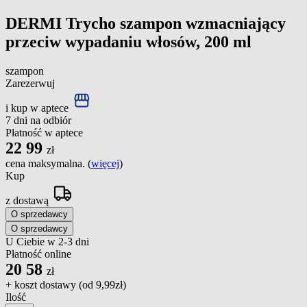
DERMI Trycho szampon wzmacniający
przeciw wypadaniu włosów, 200 ml
szampon
Zarezerwuj
i kup w aptece
7 dni na odbiór
Płatność w aptece
22
99
zł
cena maksymalna. (
więcej
)
Kup
z dostawą
O sprzedawcy
O sprzedawcy
U Ciebie w 2-3 dni
Płatność online
20
58
zł
+ koszt dostawy (od
9,99zł
)
Ilość