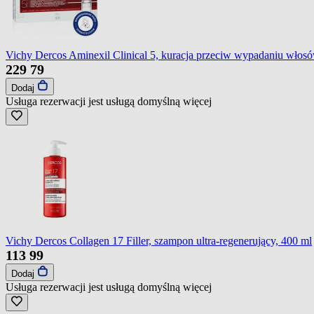
Vichy Dercos Aminexil Clinical 5, kuracja przeciw wypadaniu włosó
229
79
Dodaj
Usługa rezerwacji jest usługą domyślną
więcej
Vichy Dercos Collagen 17 Filler, szampon ultra-regenerujący, 400 ml
113
99
Dodaj
Usługa rezerwacji jest usługą domyślną
więcej