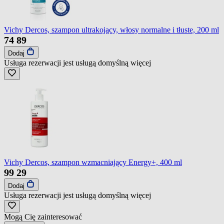
Vichy Dercos, szampon ultrakojący, włosy normalne i tłuste, 200 ml
74
89
Dodaj
Usługa rezerwacji jest usługą domyślną
więcej
Vichy Dercos, szampon wzmacniający Energy+, 400 ml
99
29
Dodaj
Usługa rezerwacji jest usługą domyślną
więcej
Mogą Cię zainteresować