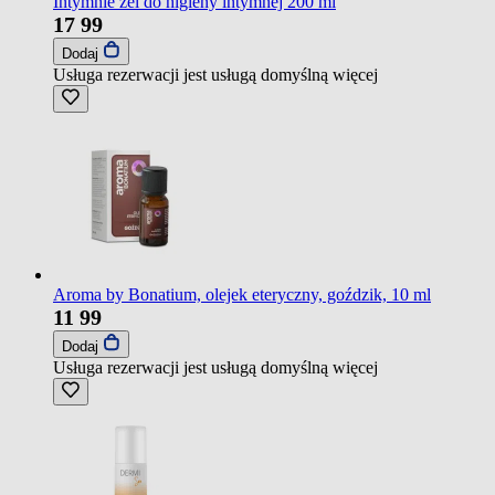
Intymnie żel do higieny intymnej 200 ml
17
99
Dodaj
Usługa rezerwacji jest usługą domyślną
więcej
Aroma by Bonatium, olejek eteryczny, goździk, 10 ml
11
99
Dodaj
Usługa rezerwacji jest usługą domyślną
więcej