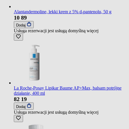
Alantandermoline, lekki krem z 5% d-pantenolu, 50 g
10
89
Dodaj
Usługa rezerwacji jest usługą domyślną
więcej
La Roche-Posay Lipikar Baume AP+Max, balsam potrójne
działanie, 400 ml
82
19
Dodaj
Usługa rezerwacji jest usługą domyślną
więcej