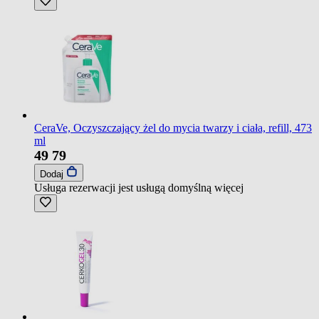
CeraVe, Oczyszczający żel do mycia twarzy i ciała, refill, 473
ml
49
79
Dodaj
Usługa rezerwacji jest usługą domyślną
więcej