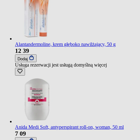
Alantandermoline, krem głęboko nawilżający, 50 g
12
39
Dodaj
Usługa rezerwacji jest usługą domyślną
więcej
Anida Medi Soft, antyperspirant roll-on, woman, 50 ml
7
09