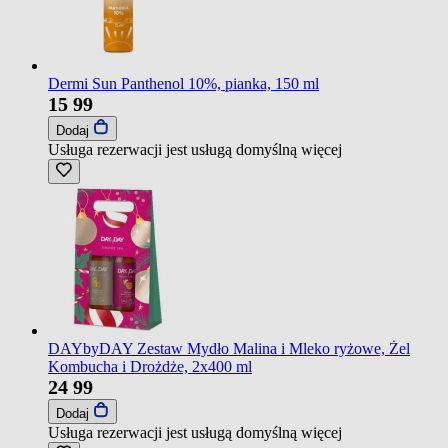
Dermi Sun Panthenol 10%, pianka, 150 ml
15
99
Dodaj
Usługa rezerwacji jest usługą domyślną
więcej
DAYbyDAY Zestaw Mydło Malina i Mleko ryżowe, Żel
Kombucha i Drożdże, 2x400 ml
24
99
Dodaj
Usługa rezerwacji jest usługą domyślną
więcej