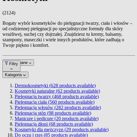
(2124)
Bogaty wybór kosmetyków do pielęgnacji twarzy, ciała i włosów –
od codziennej pielęgnacji po specjalistyczne formuły dla skóry
wrażliwej, suchej czy dojrzałej. Znajdziesz tu kremy, balsamy,
szampony, maseczki i wiele innych produktów, które zadbają o
Twoje piękno i komfort.
Dopasowane
Filtry
Kategoria
Dermokosmetyki (
628
products available
)
Kosmetyki naturalne (
62
products available
)
Pielęgnacja twarzy (
468
products available
)
Pielęgnacja ciała (
560
products available
)
Pielęgnacja włosów (
282
products available
)
Pielęgnacja stóp (
98
products available
)
Manicure i pedicure (
20
products available
)
Pielęgnacja dłoni (
68
products available
)
Kosmetyki dla mężczyzn (
29
products available
)
Do oczu i rzęs (
85
products available
)