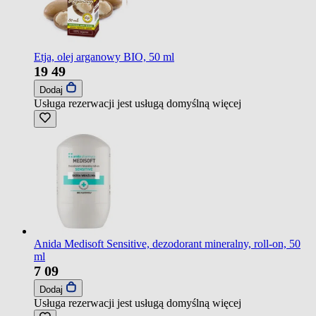
Etja, olej arganowy BIO, 50 ml
19
49
Dodaj
Usługa rezerwacji jest usługą domyślną
więcej
Anida Medisoft Sensitive, dezodorant mineralny, roll-on, 50
ml
7
09
Dodaj
Usługa rezerwacji jest usługą domyślną
więcej