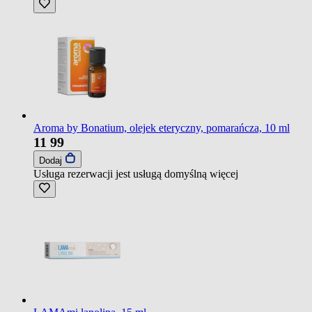
Aroma by Bonatium, olejek eteryczny, pomarańcza, 10 ml
11
99
Dodaj
Usługa rezerwacji jest usługą domyślną
więcej