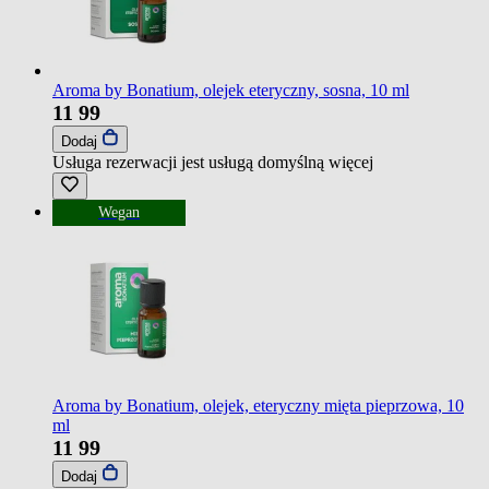
Aroma by Bonatium, olejek eteryczny, sosna, 10 ml
11
99
Dodaj
Usługa rezerwacji jest usługą domyślną
więcej
Wegan
Aroma by Bonatium, olejek, eteryczny mięta pieprzowa, 10
ml
11
99
Dodaj