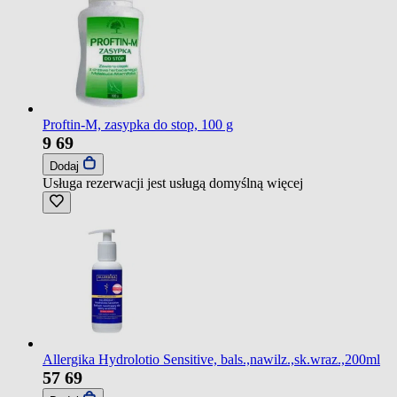
Proftin-M, zasypka do stop, 100 g
9
69
Dodaj
Usługa rezerwacji jest usługą domyślną
więcej
Allergika Hydrolotio Sensitive, bals.,nawilz.,sk.wraz.,200ml
57
69