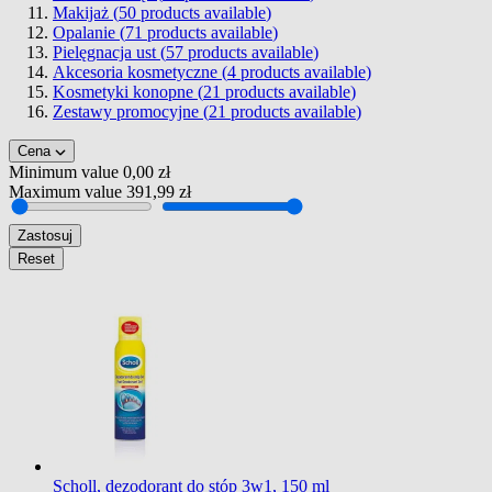
Makijaż (
50
products available
)
Opalanie (
71
products available
)
Pielęgnacja ust (
57
products available
)
Akcesoria kosmetyczne (
4
products available
)
Kosmetyki konopne (
21
products available
)
Zestawy promocyjne (
21
products available
)
Cena
Minimum value
0,00 zł
Maximum value
391,99 zł
Zastosuj
Reset
Scholl, dezodorant do stóp 3w1, 150 ml