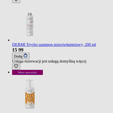
DERMI Trycho szampon przeciwłupieżowy, 200 ml
15
99
Dodaj
Usługa rezerwacji jest usługą domyślną
więcej
Warto sprawdzić