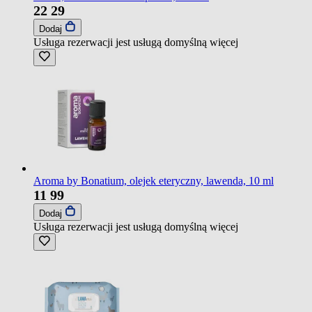
22
29
Dodaj
Usługa rezerwacji jest usługą domyślną
więcej
Aroma by Bonatium, olejek eteryczny, lawenda, 10 ml
11
99
Dodaj
Usługa rezerwacji jest usługą domyślną
więcej