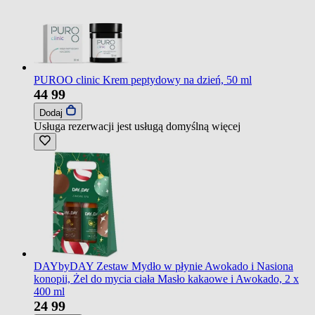
PUROO clinic Krem peptydowy na dzień, 50 ml
44
99
Dodaj
Usługa rezerwacji jest usługą domyślną
więcej
DAYbyDAY Zestaw Mydło w płynie Awokado i Nasiona
konopii, Żel do mycia ciała Masło kakaowe i Awokado, 2 x
400 ml
24
99