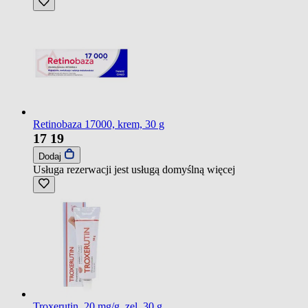
Retinobaza 17000, krem, 30 g
17
19
Dodaj
Usługa rezerwacji jest usługą domyślną
więcej
Troxerutin, 20 mg/g, zel, 30 g