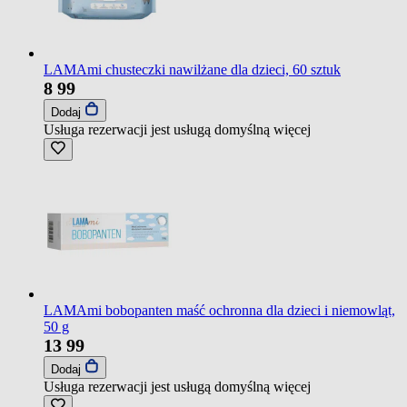
LAMAmi chusteczki nawilżane dla dzieci, 60 sztuk
8
99
Dodaj
Usługa rezerwacji jest usługą domyślną
więcej
LAMAmi bobopanten maść ochronna dla dzieci i niemowląt,
50 g
13
99
Dodaj
Usługa rezerwacji jest usługą domyślną
więcej