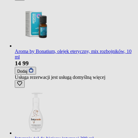
Aroma by Bonatium, olejek eteryczny, mix rozbojników, 10
ml
14
99
Dodaj
Usługa rezerwacji jest usługą domyślną
więcej