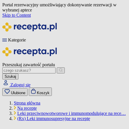
Portal rezerwacyjny umożliwiający dokonywanie rezerwacji w
wybranej aptece
Skip to Content
Kategorie
Przeszukaj zawartość portalu
Szukaj
Zaloguj się
Ulubione
Koszyk
Strona główna
Na receptę
Leki przeciwnowotworowe i immunomodulujące na rece…
(Rx) Leki immunosupresyjne na receptę