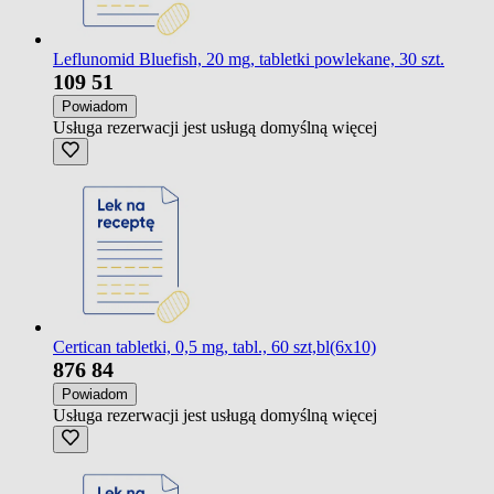
Leflunomid Bluefish, 20 mg, tabletki powlekane, 30 szt.
109
51
Powiadom
Usługa rezerwacji jest usługą domyślną
więcej
Certican tabletki, 0,5 mg, tabl., 60 szt,bl(6x10)
876
84
Powiadom
Usługa rezerwacji jest usługą domyślną
więcej