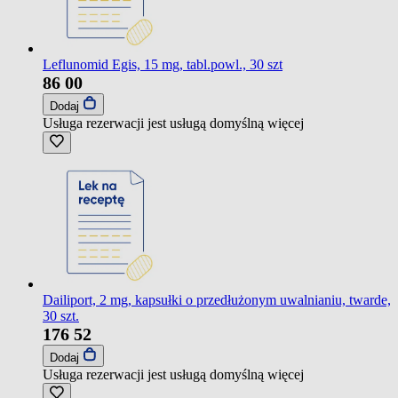
Leflunomid Egis, 15 mg, tabl.powl., 30 szt
86
00
Dodaj
Usługa rezerwacji jest usługą domyślną
więcej
Dailiport, 2 mg, kapsułki o przedłużonym uwalnianiu, twarde,
30 szt.
176
52
Dodaj
Usługa rezerwacji jest usługą domyślną
więcej