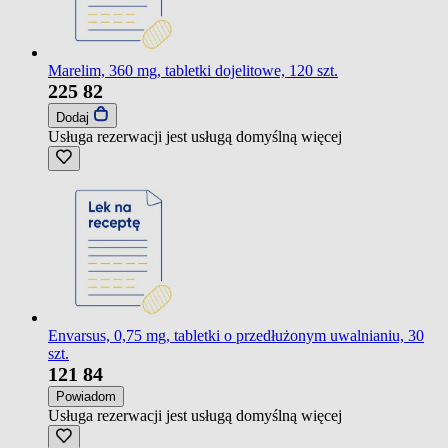
Marelim, 360 mg, tabletki dojelitowe, 120 szt.
225
82
Dodaj
Usługa rezerwacji jest usługą domyślną
więcej
Envarsus, 0,75 mg, tabletki o przedłużonym uwalnianiu, 30
szt.
121
84
Powiadom
Usługa rezerwacji jest usługą domyślną
więcej