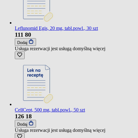
Leflunomid Egis, 20 mg, tabl.powl., 30 szt
111
80
Dodaj
Usługa rezerwacji jest usługą domyślną
więcej
CellCept, 500 mg, tabl.powl., 50 szt
126
18
Dodaj
Usługa rezerwacji jest usługą domyślną
więcej