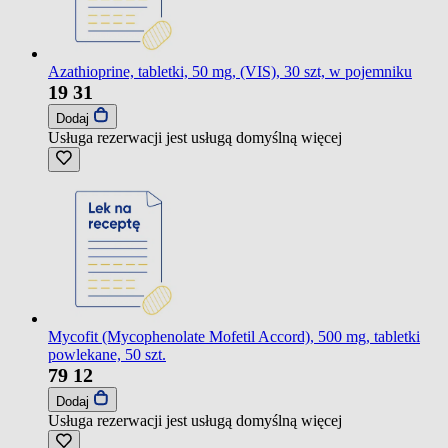
Azathioprine, tabletki, 50 mg, (VIS), 30 szt, w pojemniku
19
31
Dodaj
Usługa rezerwacji jest usługą domyślną
więcej
Mycofit (Mycophenolate Mofetil Accord), 500 mg, tabletki
powlekane, 50 szt.
79
12
Dodaj
Usługa rezerwacji jest usługą domyślną
więcej