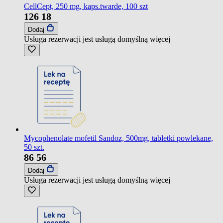
CellCept, 250 mg, kaps.twarde, 100 szt
126
18
Dodaj
Usługa rezerwacji jest usługą domyślną
więcej
Mycophenolate mofetil Sandoz, 500mg, tabletki powlekane,
50 szt.
86
56
Dodaj
Usługa rezerwacji jest usługą domyślną
więcej