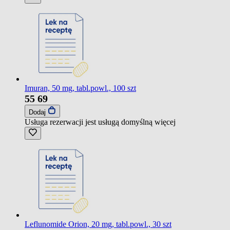
Imuran, 50 mg, tabl.powl., 100 szt
55
69
Dodaj
Usługa rezerwacji jest usługą domyślną
więcej
Leflunomide Orion, 20 mg, tabl.powl., 30 szt