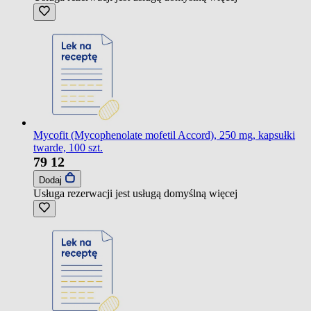
Mycofit (Mycophenolate mofetil Accord), 250 mg, kapsułki
twarde, 100 szt.
79
12
Dodaj
Usługa rezerwacji jest usługą domyślną
więcej