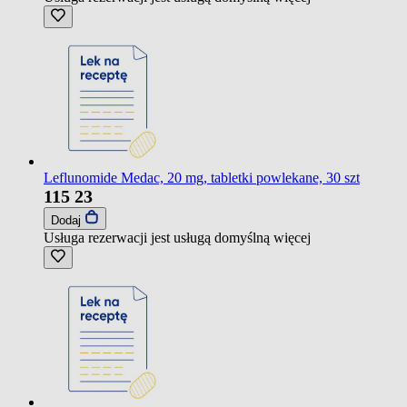
Leflunomide Medac, 20 mg, tabletki powlekane, 30 szt
115
23
Dodaj
Usługa rezerwacji jest usługą domyślną
więcej