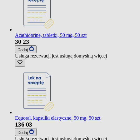
Azathioprine, tabletki, 50 mg, 50 szt
30
23
Dodaj
Usługa rezerwacji jest usługą domyślną
więcej
Equoral, kapsułki elastyczne, 50 mg, 50 szt
136
03
Dodaj
Usługa rezerwacji jest usługą domyślną
więcej