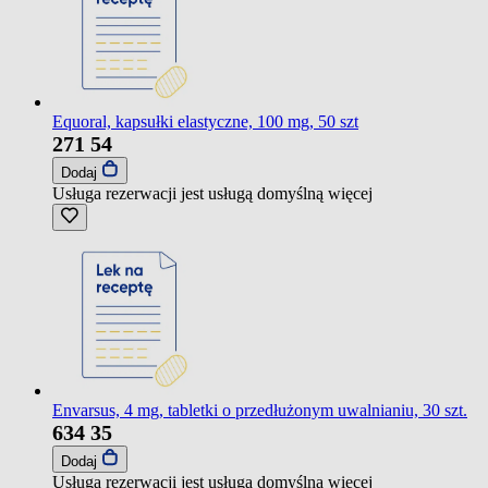
Equoral, kapsułki elastyczne, 100 mg, 50 szt
271
54
Dodaj
Usługa rezerwacji jest usługą domyślną
więcej
Envarsus, 4 mg, tabletki o przedłużonym uwalnianiu, 30 szt.
634
35
Dodaj
Usługa rezerwacji jest usługą domyślną
więcej