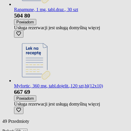
Rapamune, 1 mg, tabl.draz., 30 szt
504
80
Powiadom
Usługa rezerwacji jest usługą domyślną
więcej
Myfortic, 360 mg, tabl.dojelit.,120 szt,bl(12x10)
667
69
Powiadom
Usługa rezerwacji jest usługą domyślną
więcej
49
Przedmioty