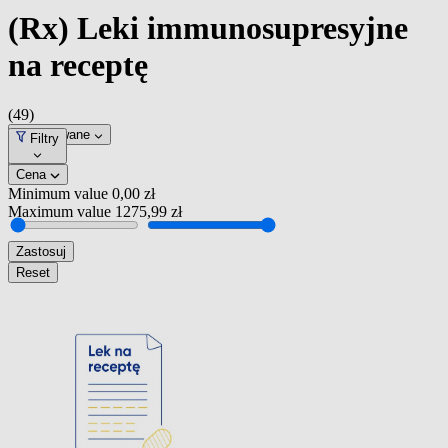
(Rx) Leki immunosupresyjne
na receptę
(49)
Dopasowane
Filtry
Cena
Minimum value
0,00 zł
Maximum value
1275,99 zł
Zastosuj
Reset