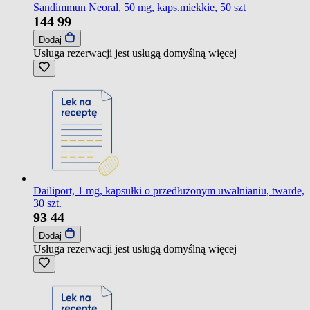
Sandimmun Neoral, 50 mg, kaps.miekkie, 50 szt
144
99
Dodaj
Usługa rezerwacji jest usługą domyślną
więcej
Dailiport, 1 mg, kapsułki o przedłużonym uwalnianiu, twarde,
30 szt.
93
44
Dodaj
Usługa rezerwacji jest usługą domyślną
więcej