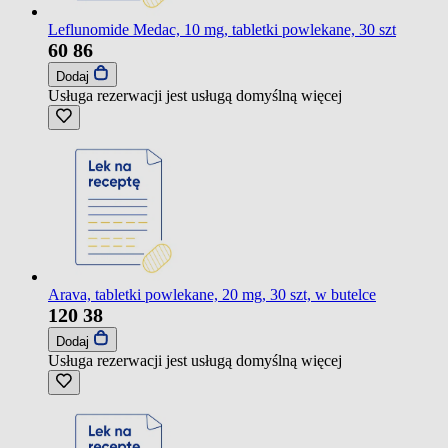
Leflunomide Medac, 10 mg, tabletki powlekane, 30 szt
60
86
Dodaj
Usługa rezerwacji jest usługą domyślną
więcej
Arava, tabletki powlekane, 20 mg, 30 szt, w butelce
120
38
Dodaj
Usługa rezerwacji jest usługą domyślną
więcej