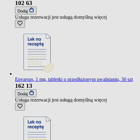
102
63
Dodaj
Usługa rezerwacji jest usługą domyślną
więcej
Envarsus, 1 mg, tabletki o przedłużonym uwalnianiu, 30 szt
162
13
Dodaj
Usługa rezerwacji jest usługą domyślną
więcej