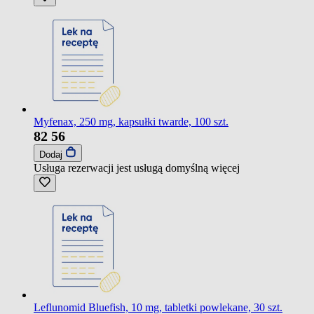
Myfenax, 250 mg, kapsułki twarde, 100 szt.
82
56
Dodaj
Usługa rezerwacji jest usługą domyślną
więcej
Leflunomid Bluefish, 10 mg, tabletki powlekane, 30 szt.