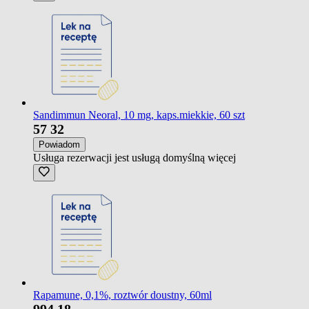
Sandimmun Neoral, 10 mg, kaps.miekkie, 60 szt
57
32
Powiadom
Usługa rezerwacji jest usługą domyślną
więcej
Rapamune, 0,1%, roztwór doustny, 60ml
994
18