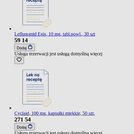
Leflunomid Egis, 10 mg, tabl.powl., 30 szt
59
14
Dodaj
Usługa rezerwacji jest usługą domyślną
więcej
Cyclaid, 100 mg, kapsułki miękkie, 50 szt.
271
54
Dodaj
Usługa rezerwacji jest usługą domyślną
więcej