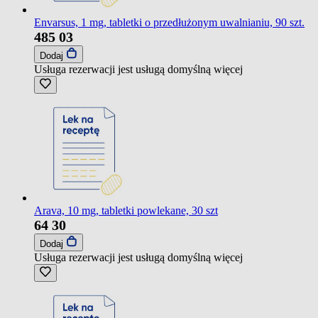
Envarsus, 1 mg, tabletki o przedłużonym uwalnianiu, 90 szt.
485
03
Dodaj
Usługa rezerwacji jest usługą domyślną
więcej
Arava, 10 mg, tabletki powlekane, 30 szt
64
30
Dodaj
Usługa rezerwacji jest usługą domyślną
więcej