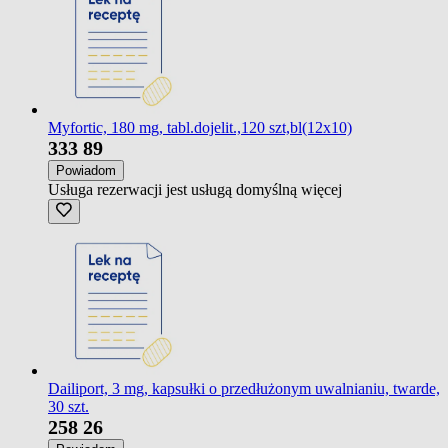
Myfortic, 180 mg, tabl.dojelit.,120 szt,bl(12x10)
333
89
Powiadom
Usługa rezerwacji jest usługą domyślną
więcej
Dailiport, 3 mg, kapsułki o przedłużonym uwalnianiu, twarde,
30 szt.
258
26