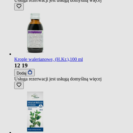
Usługa rezerwacji jest usługą domyślną
więcej
Krople walerianowe, (H.Kr.),100 ml
12
19
Dodaj
Usługa rezerwacji jest usługą domyślną
więcej