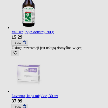
Valused, płyn doustny, 90 g
15
29
Dodaj
Usługa rezerwacji jest usługą domyślną
więcej
Laventra, kaps.miękkie, 30 szt
37
99
Dodaj