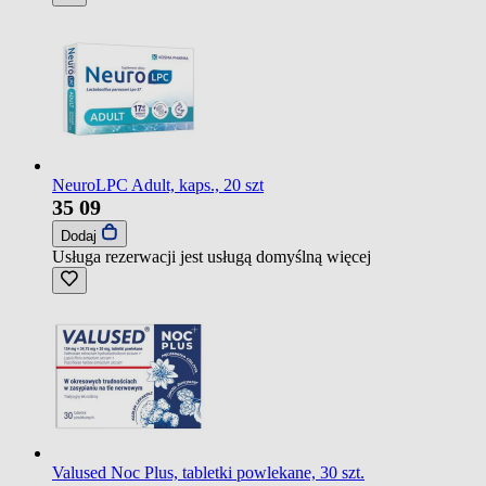
NeuroLPC Adult, kaps., 20 szt
35
09
Dodaj
Usługa rezerwacji jest usługą domyślną
więcej
Valused Noc Plus, tabletki powlekane, 30 szt.