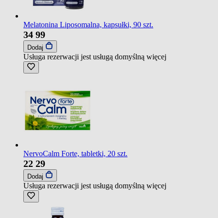
Melatonina Liposomalna, kapsułki, 90 szt.
34
99
Dodaj
Usługa rezerwacji jest usługą domyślną
więcej
NervoCalm Forte, tabletki, 20 szt.
22
29
Dodaj
Usługa rezerwacji jest usługą domyślną
więcej