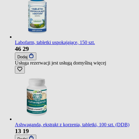
Labofarm, tabletki uspokajające, 150 szt.
46
29
Dodaj
Usługa rezerwacji jest usługą domyślną
więcej
Ashwaganda, ekstrakt z korzenia, tabletki, 100 szt. (DDB)
13
19