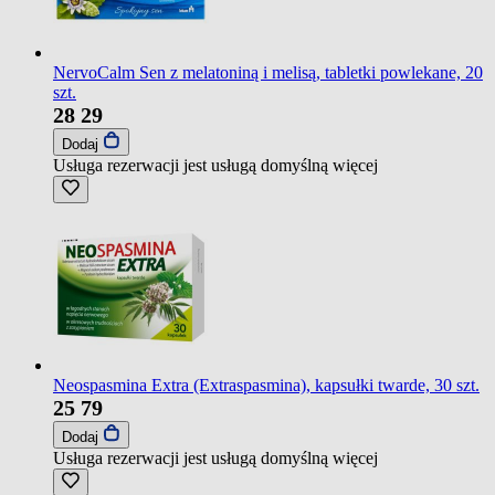
NervoCalm Sen z melatoniną i melisą, tabletki powlekane, 20
szt.
28
29
Dodaj
Usługa rezerwacji jest usługą domyślną
więcej
Neospasmina Extra (Extraspasmina), kapsułki twarde, 30 szt.
25
79
Dodaj
Usługa rezerwacji jest usługą domyślną
więcej