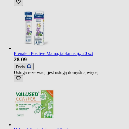
Prenalen Positive Mama, tabl.musuj., 20 szt
28
09
Dodaj
Usługa rezerwacji jest usługą domyślną
więcej