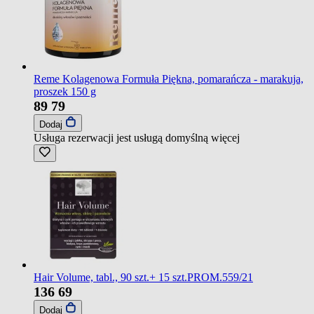
Reme Kolagenowa Formuła Piękna, pomarańcza - marakuja,
proszek 150 g
89
79
Dodaj
Usługa rezerwacji jest usługą domyślną
więcej
Hair Volume, tabl., 90 szt.+ 15 szt.PROM.559/21
136
69
Dodaj