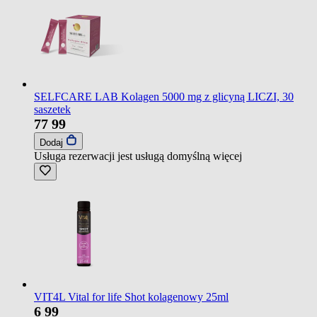
SELFCARE LAB Kolagen 5000 mg z glicyną LICZI, 30
saszetek
77
99
Dodaj
Usługa rezerwacji jest usługą domyślną
więcej
VIT4L Vital for life Shot kolagenowy 25ml
6
99