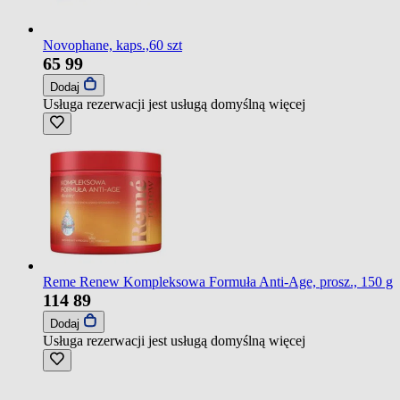
Novophane, kaps.,60 szt
65
99
Dodaj
Usługa rezerwacji jest usługą domyślną
więcej
Reme Renew Kompleksowa Formuła Anti-Age, prosz., 150 g
114
89
Dodaj
Usługa rezerwacji jest usługą domyślną
więcej