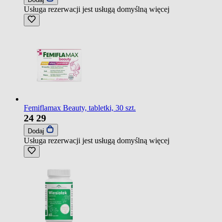
Usługa rezerwacji jest usługą domyślną
więcej
Femiflamax Beauty, tabletki, 30 szt.
24
29
Dodaj
Usługa rezerwacji jest usługą domyślną
więcej