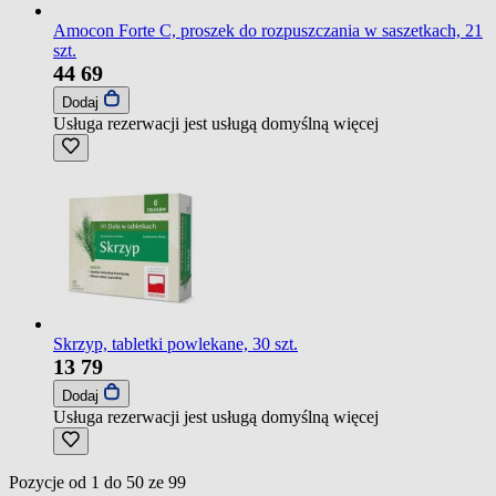
Amocon Forte C, proszek do rozpuszczania w saszetkach, 21
szt.
44
69
Dodaj
Usługa rezerwacji jest usługą domyślną
więcej
Skrzyp, tabletki powlekane, 30 szt.
13
79
Dodaj
Usługa rezerwacji jest usługą domyślną
więcej
Pozycje od
1
do
50
ze
99