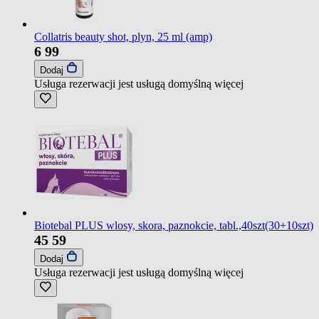
Collatris beauty shot, plyn, 25 ml (amp)
6
99
Dodaj
Usługa rezerwacji jest usługą domyślną
więcej
Biotebal PLUS wlosy, skora, paznokcie, tabl.,40szt(30+10szt)
45
59
Dodaj
Usługa rezerwacji jest usługą domyślną
więcej