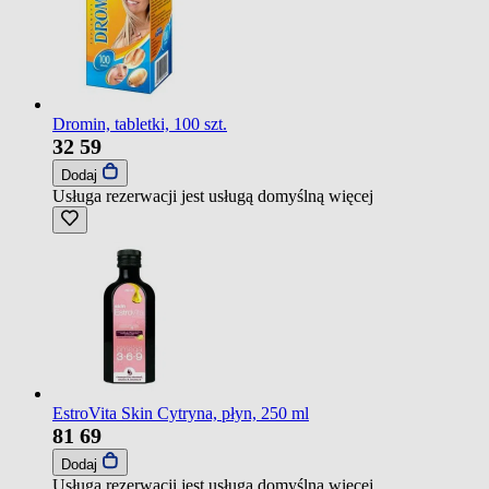
Dromin, tabletki, 100 szt.
32
59
Dodaj
Usługa rezerwacji jest usługą domyślną
więcej
EstroVita Skin Cytryna, płyn, 250 ml
81
69
Dodaj
Usługa rezerwacji jest usługą domyślną
więcej