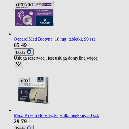
OeparolMed Biotyna, 10 mg, tabletki, 90 szt
65
49
Dodaj
Usługa rezerwacji jest usługą domyślną
więcej
Maxi Krzem Booster, kapsułki miękkie, 30 szt.
29
79
Dodaj