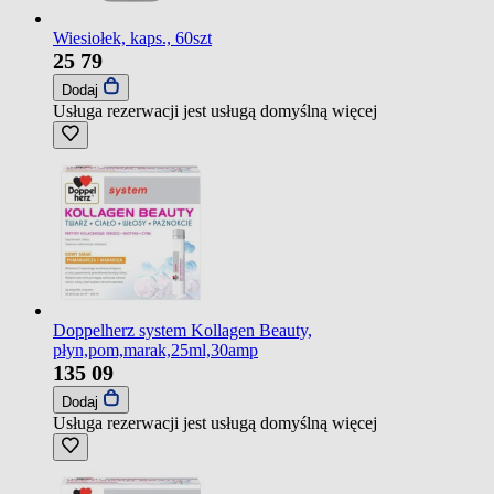
Wiesiołek, kaps., 60szt
25
79
Dodaj
Usługa rezerwacji jest usługą domyślną
więcej
Doppelherz system Kollagen Beauty,
płyn,pom,marak,25ml,30amp
135
09
Dodaj
Usługa rezerwacji jest usługą domyślną
więcej