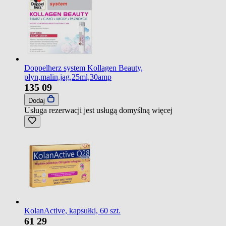
Doppelherz system Kollagen Beauty,
płyn,malin,jag,25ml,30amp
135
09
Dodaj
Usługa rezerwacji jest usługą domyślną
więcej
KolanActive, kapsułki, 60 szt.
61
29