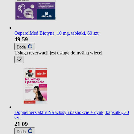
OeparolMed Biotyna, 10 mg, tabletki, 60 szt
49
59
Dodaj
Usługa rezerwacji jest usługą domyślną
więcej
Doppelherz aktiv Na włosy i paznokcie + cynk, kapsułki, 30
szt.
21
09
Dodaj