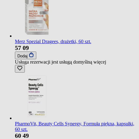
Merz Spezial Dragees, drażetki, 60 szt.
57
09
Dodaj
Usługa rezerwacji jest usługą domyślną
więcej
PharmoVit, Beauty Cells Synergy, Formuła piękna, kapsułki,
60 szt.
60
49