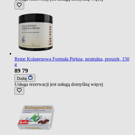
Reme Kolagenowa Formuła Piękna, neutralna, proszek, 150
g
89
79
Dodaj
Usługa rezerwacji jest usługą domyślną
więcej