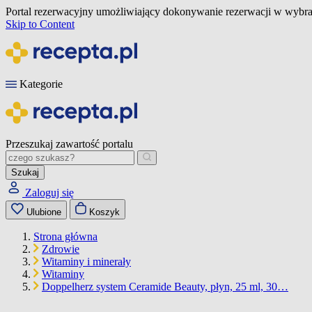
Portal rezerwacyjny umożliwiający dokonywanie rezerwacji w wybra
Skip to Content
Kategorie
Przeszukaj zawartość portalu
Szukaj
Zaloguj się
Ulubione
Koszyk
Strona główna
Zdrowie
Witaminy i minerały
Witaminy
Doppelherz system Ceramide Beauty, płyn, 25 ml, 30…