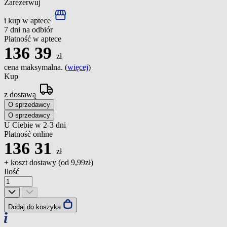
Zarezerwuj
i kup w aptece
7 dni na odbiór
Płatność w aptece
136
39
zł
cena maksymalna. (
więcej
)
Kup
z dostawą
O sprzedawcy
O sprzedawcy
U Ciebie w 2-3 dni
Płatność online
136
31
zł
+ koszt dostawy (od
9,99zł
)
Ilość
Dodaj do koszyka