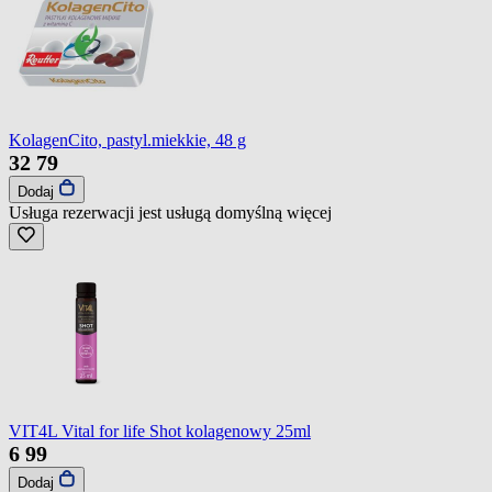
KolagenCito, pastyl.miekkie, 48 g
32
79
Dodaj
Usługa rezerwacji jest usługą domyślną
więcej
VIT4L Vital for life Shot kolagenowy 25ml
6
99
Dodaj