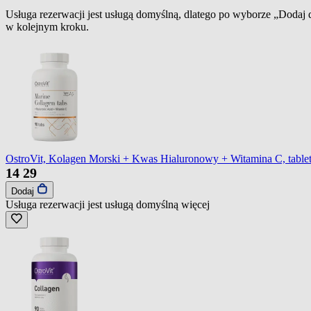
Usługa rezerwacji jest usługą domyślną, dlatego po wyborze „Dodaj
w kolejnym kroku.
OstroVit, Kolagen Morski + Kwas Hialuronowy + Witamina C, tabletk
14
29
Dodaj
Usługa rezerwacji jest usługą domyślną
więcej