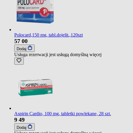
Polocard,150 mg, tabl.dojelit.,120szt
57
00
Dodaj
Usługa rezerwacji jest usługą domyślną
więcej
Aspirin Cardio, 100 mg, tabletki powlekane, 28 szt.
9
49
Dodaj