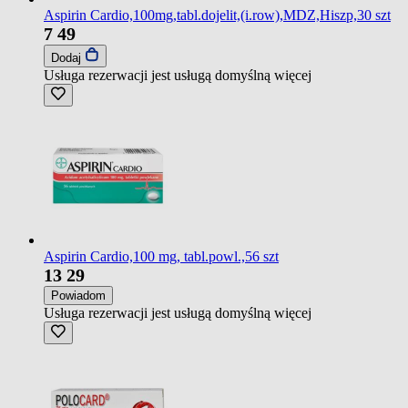
Aspirin Cardio,100mg,tabl.dojelit,(i.row),MDZ,Hiszp,30 szt
7
49
Dodaj
Usługa rezerwacji jest usługą domyślną
więcej
Aspirin Cardio,100 mg, tabl.powl.,56 szt
13
29
Powiadom
Usługa rezerwacji jest usługą domyślną
więcej