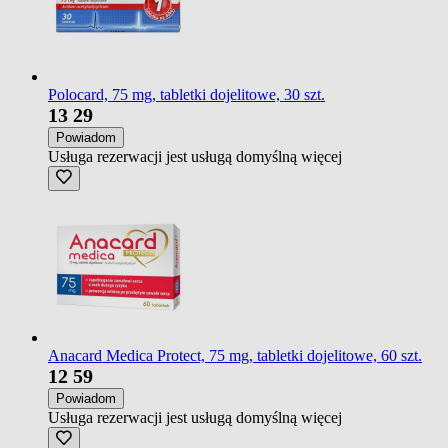
Polocard, 75 mg, tabletki dojelitowe, 30 szt.
13
29
Powiadom
Usługa rezerwacji jest usługą domyślną
więcej
Anacard Medica Protect, 75 mg, tabletki dojelitowe, 60 szt.
12
59
Powiadom
Usługa rezerwacji jest usługą domyślną
więcej