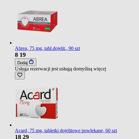
Abrea, 75 mg, tabl.dojelit., 90 szt
8
19
Dodaj
Usługa rezerwacji jest usługą domyślną
więcej
Acard, 75 mg, tabletki dojelitowe powlekane, 60 szt
18
29