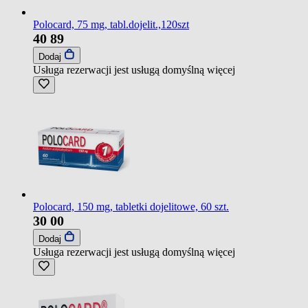
Polocard, 75 mg, tabl.dojelit.,120szt
40
89
Dodaj
Usługa rezerwacji jest usługą domyślną
więcej
Polocard, 150 mg, tabletki dojelitowe, 60 szt.
30
00
Dodaj
Usługa rezerwacji jest usługą domyślną
więcej