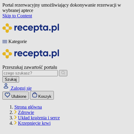
Portal rezerwacyjny umożliwiający dokonywanie rezerwacji w
wybranej aptece
Skip to Content
Kategorie
Przeszukaj zawartość portalu
Szukaj
Zaloguj się
Ulubione
Koszyk
Strona główna
Zdrowie
Układ krążenia i serce
Krzepnięcie krwi