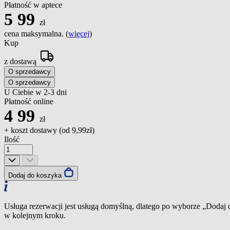
Płatność w aptece
5
99
zł
cena maksymalna. (
więcej
)
Kup
z dostawą
O sprzedawcy
O sprzedawcy
U Ciebie w 2-3 dni
Płatność online
4
99
zł
+ koszt dostawy (od
9,99zł
)
Ilość
Dodaj do koszyka
Usługa rezerwacji jest usługą domyślną, dlatego po wyborze „Dodaj
w kolejnym kroku.