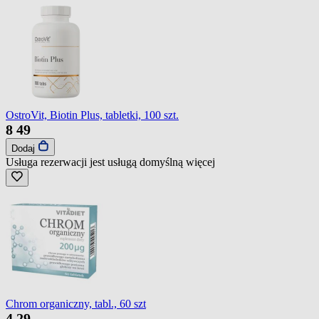
OstroVit, Biotin Plus, tabletki, 100 szt.
8
49
Dodaj
Usługa rezerwacji jest usługą domyślną
więcej
Chrom organiczny, tabl., 60 szt
4
29