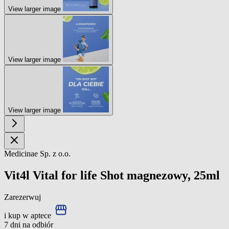
View larger image
View larger image
View larger image
Medicinae Sp. z o.o.
Vit4l Vital for life Shot magnezowy, 25ml
Zarezerwuj
i kup w aptece
7 dni na odbiór