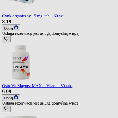
Cynk organiczny 15 mg, tabl., 60 szt
8
19
Dodaj
Usługa rezerwacji jest usługą domyślną
więcej
OstroVit Magnez MAX + Vitamin 60 tabs
6
09
Dodaj
Usługa rezerwacji jest usługą domyślną
więcej