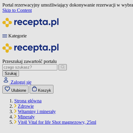
Portal rezerwacyjny umożliwiający dokonywanie rezerwacji w wybra
Skip to Content
Kategorie
Przeszukaj zawartość portalu
Szukaj
Zaloguj się
Ulubione
Koszyk
Strona główna
Zdrowie
Witaminy i minerały
Minerały
Vit4l Vital for life Shot magnezowy, 25ml