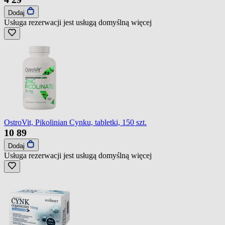
Dodaj
Usługa rezerwacji jest usługą domyślną
więcej
OstroVit, Pikolinian Cynku, tabletki, 150 szt.
10
89
Dodaj
Usługa rezerwacji jest usługą domyślną
więcej