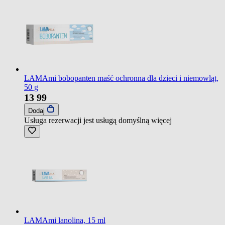
LAMAmi bobopanten maść ochronna dla dzieci i niemowląt,
50 g
13
99
Dodaj
Usługa rezerwacji jest usługą domyślną
więcej
LAMAmi lanolina, 15 ml