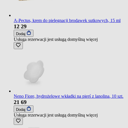
A-Pectus, krem do pielęgnacji brodawek sutkowych, 15 ml
12
29
Dodaj
Usługa rezerwacji jest usługą domyślną
więcej
Neno Fiore, hydrożelowe wkładki na pierś z lanoliną, 10 szt.
21
69
Dodaj
Usługa rezerwacji jest usługą domyślną
więcej