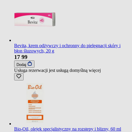
Bevita, krem odżywczy i ochronny do pielęgnacji skóry i
błon śluzowych, 20 g
17
99
Dodaj
Usługa rezerwacji jest usługą domyślną
więcej
Bio-Oil, olejek specjalistyczny na rozstępy i blizny, 60 ml