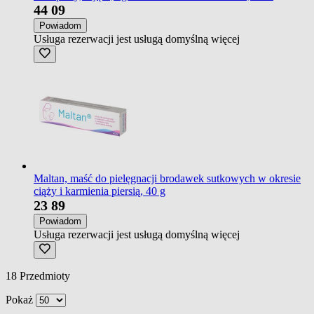
44
09
Powiadom
Usługa rezerwacji jest usługą domyślną
więcej
Maltan, maść do pielęgnacji brodawek sutkowych w okresie
ciąży i karmienia piersią, 40 g
23
89
Powiadom
Usługa rezerwacji jest usługą domyślną
więcej
18
Przedmioty
Pokaż