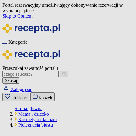
Portal rezerwacyjny umożliwiający dokonywanie rezerwacji w
wybranej aptece
Skip to Content
Kategorie
Przeszukaj zawartość portalu
Szukaj
Zaloguj się
Ulubione
Koszyk
Strona główna
Mama i dziecko
Kosmetyki dla mam
Pielęgnacja biustu