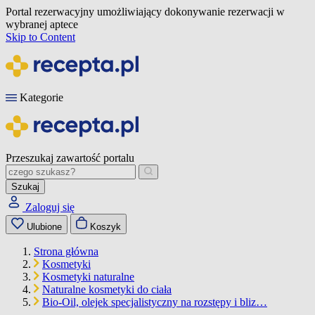
Portal rezerwacyjny umożliwiający dokonywanie rezerwacji w
wybranej aptece
Skip to Content
Kategorie
Przeszukaj zawartość portalu
Szukaj
Zaloguj się
Ulubione
Koszyk
Strona główna
Kosmetyki
Kosmetyki naturalne
Naturalne kosmetyki do ciała
Bio-Oil, olejek specjalistyczny na rozstępy i bliz…