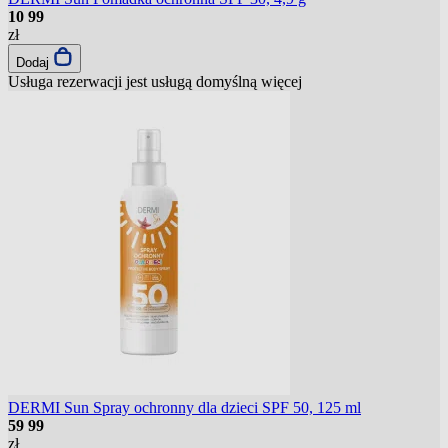
10
99
zł
Dodaj
Usługa rezerwacji jest usługą domyślną
więcej
DERMI Sun Spray ochronny dla dzieci SPF 50, 125 ml
59
99
zł