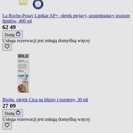
La Roche-Posay Lipikar AP+, olejek myjący, uzupełniający poziom
lipidów, 400 ml
62
49
Dodaj
Usługa rezerwacji jest usługą domyślną
więcej
Bioliq, olejek Cica na blizny i rozstępy, 30 ml
27
09
Dodaj
Usługa rezerwacji jest usługą domyślną
więcej