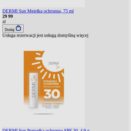
DERMI Sun Mgiełka ochronna, 75 ml
29
99
zł
Dodaj
Usługa rezerwacji jest usługą domyślną
więcej
DERMI Sun Pomadka ochronna SPF 30, 4,9 g