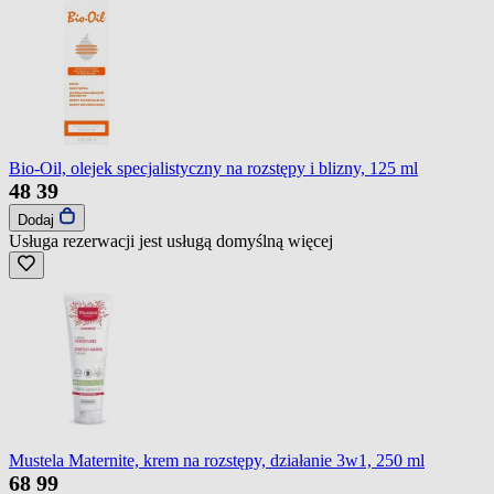
Bio-Oil, olejek specjalistyczny na rozstępy i blizny, 125 ml
48
39
Dodaj
Usługa rezerwacji jest usługą domyślną
więcej
Mustela Maternite, krem na rozstępy, działanie 3w1, 250 ml
68
99