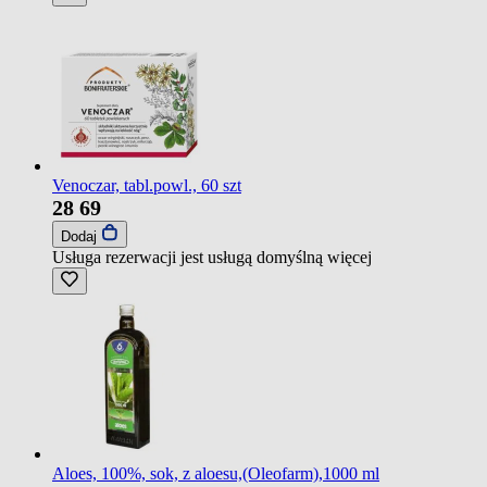
Venoczar, tabl.powl., 60 szt
28
69
Dodaj
Usługa rezerwacji jest usługą domyślną
więcej
Aloes, 100%, sok, z aloesu,(Oleofarm),1000 ml