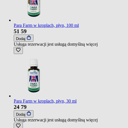
Para Farm w kroplach, płyn, 100 ml
51
59
Dodaj
Usługa rezerwacji jest usługą domyślną
więcej
Para Farm w kroplach, płyn, 30 ml
24
79
Dodaj
Usługa rezerwacji jest usługą domyślną
więcej