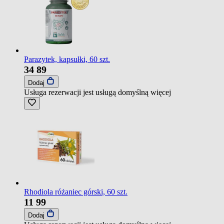
Parazytek, kapsułki, 60 szt.
34
89
Dodaj
Usługa rezerwacji jest usługą domyślną
więcej
Rhodiola różaniec górski, 60 szt.
11
99
Dodaj