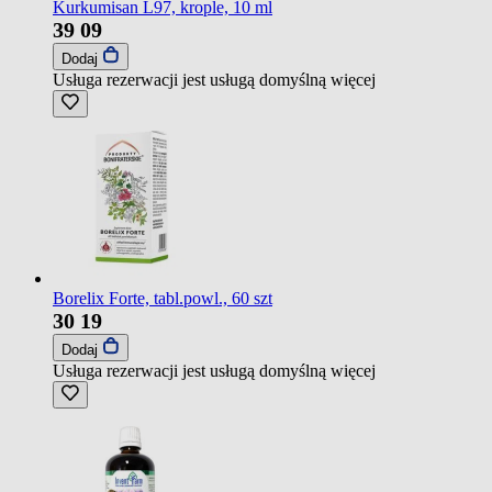
Kurkumisan L97, krople, 10 ml
39
09
Dodaj
Usługa rezerwacji jest usługą domyślną
więcej
Borelix Forte, tabl.powl., 60 szt
30
19
Dodaj
Usługa rezerwacji jest usługą domyślną
więcej