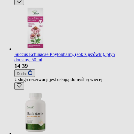
Succus Echinacae Phytopharm, (sok z jeżówki), płyn
doustny, 50 ml
14
39
Dodaj
Usługa rezerwacji jest usługą domyślną
więcej