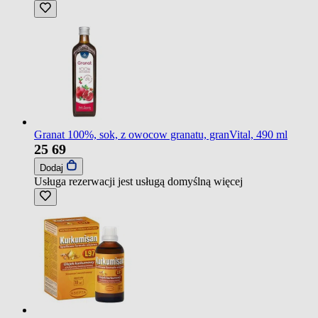
Granat 100%, sok, z owocow granatu, granVital, 490 ml
25
69
Dodaj
Usługa rezerwacji jest usługą domyślną
więcej