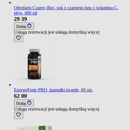
Oleofarm Czarny Bez, sok z czarnego bzu z witaminą C,
płyn, 490 ml
29
39
Dodaj
Usługa rezerwacji jest usługą domyślną
więcej
EnergoForte PRO, kapsułki twarde, 60 szt.
62
00
Dodaj
Usługa rezerwacji jest usługą domyślną
więcej