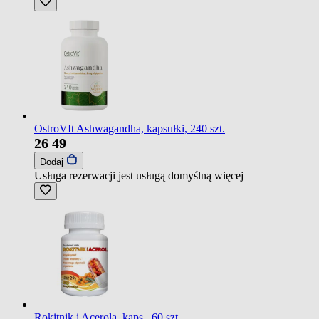
OstroVIt Ashwagandha, kapsułki, 240 szt.
26
49
Dodaj
Usługa rezerwacji jest usługą domyślną
więcej
Rokitnik i Acerola, kaps., 60 szt