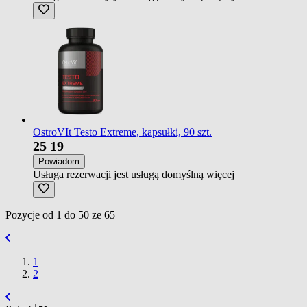
OstroVIt Testo Extreme, kapsułki, 90 szt.
25
19
Powiadom
Usługa rezerwacji jest usługą domyślną
więcej
Pozycje od
1
do
50
ze
65
1
2