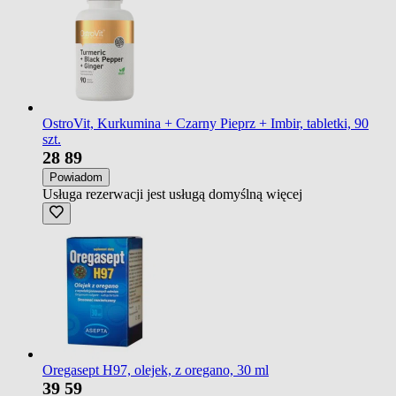
OstroVit, Kurkumina + Czarny Pieprz + Imbir, tabletki, 90
szt.
28
89
Powiadom
Usługa rezerwacji jest usługą domyślną
więcej
Oregasept H97, olejek, z oregano, 30 ml
39
59