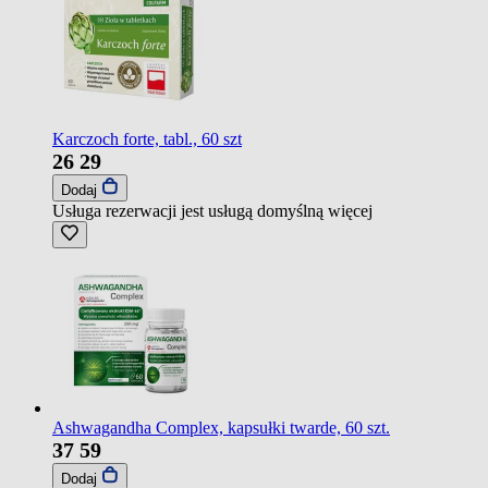
Karczoch forte, tabl., 60 szt
26
29
Dodaj
Usługa rezerwacji jest usługą domyślną
więcej
Ashwagandha Complex, kapsułki twarde, 60 szt.
37
59
Dodaj