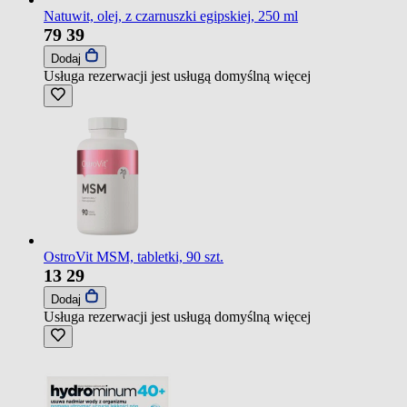
Natuwit, olej, z czarnuszki egipskiej, 250 ml
79
39
Dodaj
Usługa rezerwacji jest usługą domyślną
więcej
OstroVit MSM, tabletki, 90 szt.
13
29
Dodaj
Usługa rezerwacji jest usługą domyślną
więcej