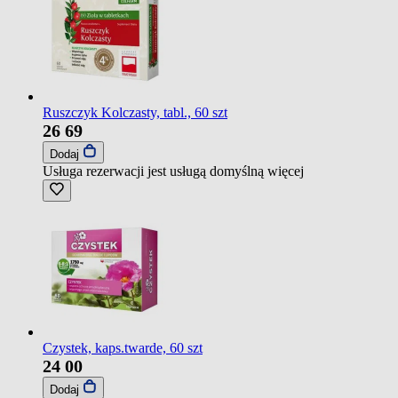
Ruszczyk Kolczasty, tabl., 60 szt
26
69
Dodaj
Usługa rezerwacji jest usługą domyślną
więcej
Czystek, kaps.twarde, 60 szt
24
00
Dodaj