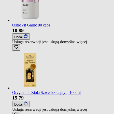
OstroVit Garlic 90 caps
10
89
Dodaj
Usługa rezerwacji jest usługą domyślną
więcej
Oryginalne Ziola Szwedzkie, plyn, 100 ml
15
79
Dodaj
Usługa rezerwacji jest usługą domyślną
więcej