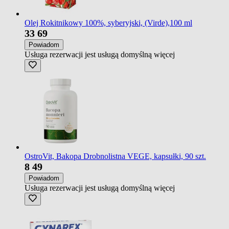
Olej Rokitnikowy 100%, syberyjski, (Virde),100 ml
33
69
Powiadom
Usługa rezerwacji jest usługą domyślną
więcej
OstroVit, Bakopa Drobnolistna VEGE, kapsułki, 90 szt.
8
49
Powiadom
Usługa rezerwacji jest usługą domyślną
więcej