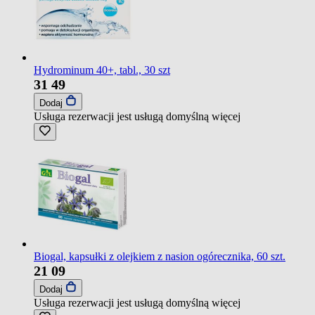
Hydrominum 40+, tabl., 30 szt
31
49
Dodaj
Usługa rezerwacji jest usługą domyślną
więcej
Biogal, kapsułki z olejkiem z nasion ogórecznika, 60 szt.
21
09
Dodaj
Usługa rezerwacji jest usługą domyślną
więcej