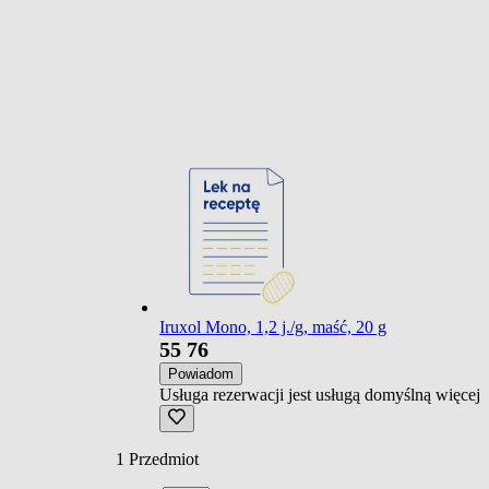
Iruxol Mono, 1,2 j./g, maść, 20 g
55
76
Powiadom
Usługa rezerwacji jest usługą domyślną
więcej
1
Przedmiot