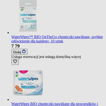
WaterWipes™ BIO OnTheGo chusteczki nawilżane, szybkie
odświeżenie dla każdego, 10 sztuk
7
79
Dodaj
Usługa rezerwacji jest usługą domyślną
więcej
WaterWipes BIO chusteczki nawilżane dla noworodków i