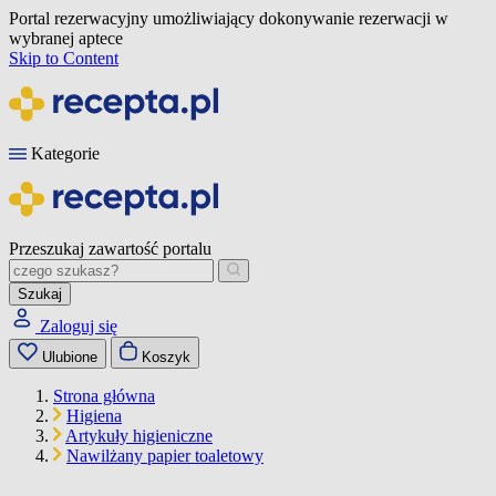
Portal rezerwacyjny umożliwiający dokonywanie rezerwacji w
wybranej aptece
Skip to Content
Kategorie
Przeszukaj zawartość portalu
Szukaj
Zaloguj się
Ulubione
Koszyk
Strona główna
Higiena
Artykuły higieniczne
Nawilżany papier toaletowy