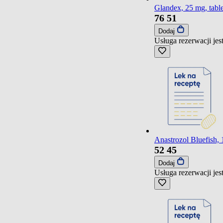
Glandex, 25 mg, table
76
51
Dodaj
Usługa rezerwacji je
Anastrozol Bluefish, 
52
45
Dodaj
Usługa rezerwacji je