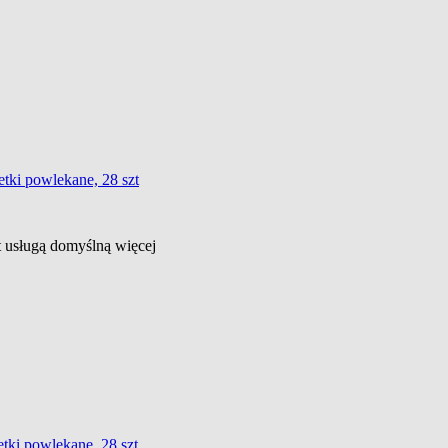
etki powlekane, 28 szt
st usługą domyślną
więcej
etki powlekane, 28 szt