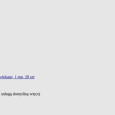
wlekane, 1 mg, 28 szt
st usługą domyślną
więcej