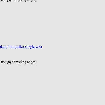
plant, 1 ampułko-strzykawka
st usługą domyślną
więcej