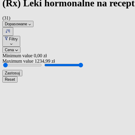
(Rx) Leki hormonalne na recept
(31)
Dopasowane
Filtry
Cena
Minimum value
0,00 zł
Maximum value
1234,99 zł
Zastosuj
Reset