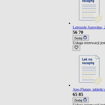
Letrozole Aurovitas, 2
56
70
Dodaj
Usługa rezerwacji je
Apo-Flutam, tabletki
65
85
Dodaj
Usługa rezerwacji je