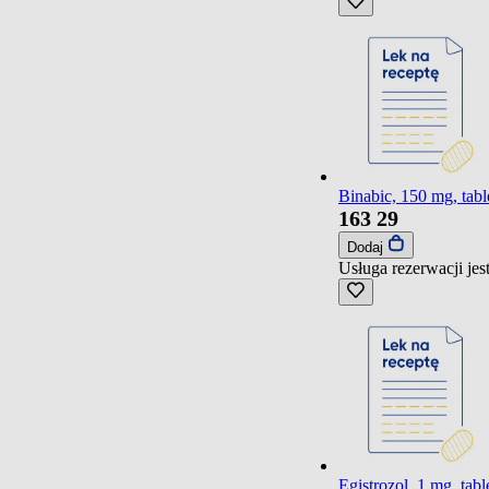
Binabic, 150 mg, tabl
163
29
Dodaj
Usługa rezerwacji je
Egistrozol, 1 mg, tabl