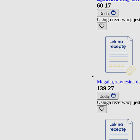
60
17
Dodaj
Usługa rezerwacji je
Megalia, zawiesina do
139
27
Dodaj
Usługa rezerwacji je