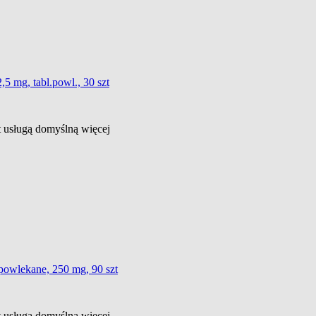
,5 mg, tabl.powl., 30 szt
st usługą domyślną
więcej
 powlekane, 250 mg, 90 szt
st usługą domyślną
więcej