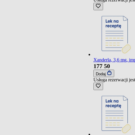
Xanderla, 3,6 mg, im
177
50
Dodaj
Usługa rezerwacji je