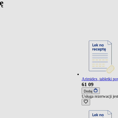
ę
Arimidex, tabletki po
61
09
Dodaj
Usługa rezerwacji je