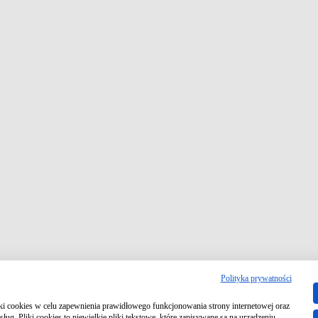
Polityka prywatności
iki cookies w celu zapewnienia prawidłowego funkcjonowania strony internetowej oraz
ług. Pliki cookies to niewielkie pliki tekstowe, które zapisywane są na urządzeniu