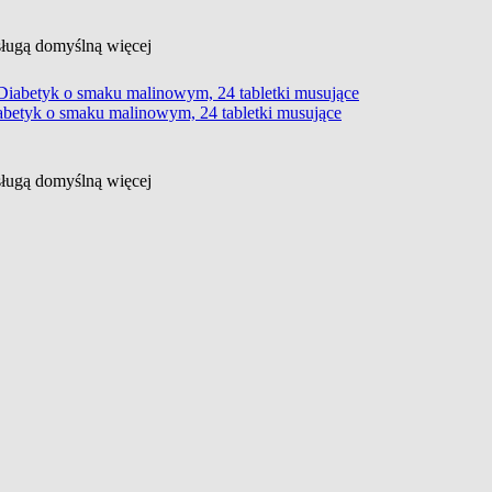
usługą domyślną
więcej
abetyk o smaku malinowym, 24 tabletki musujące
usługą domyślną
więcej