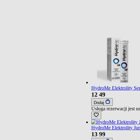
HydroMe Elektrolity Se
12
49
Dodaj
Usługa rezerwacji jest 
HydroMe Elektrolity Ju
13
99