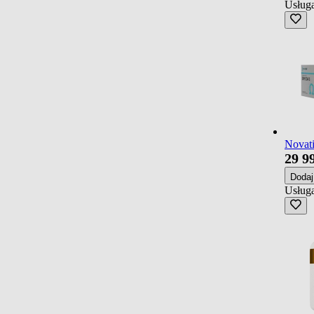
Usługa
Novati
29
9
Doda
Usługa