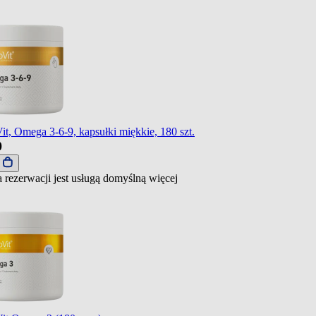
it, Omega 3-6-9, kapsułki miękkie, 180 szt.
9
j
 rezerwacji jest usługą domyślną
więcej