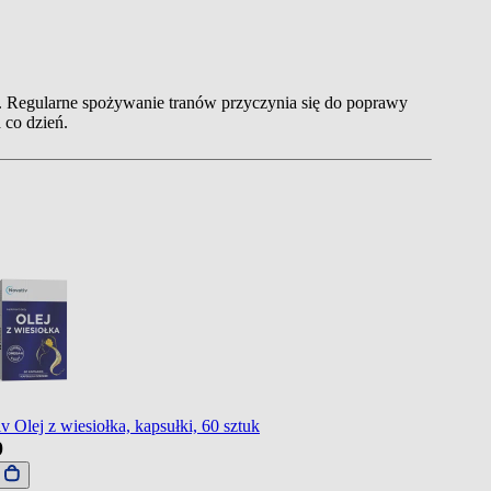
. Regularne spożywanie tranów przyczynia się do poprawy
 co dzień.
v Olej z wiesiołka, kapsułki, 60 sztuk
9
j