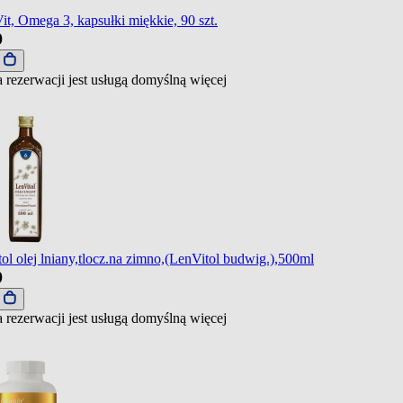
it, Omega 3, kapsułki miękkie, 90 szt.
9
j
 rezerwacji jest usługą domyślną
więcej
ol olej lniany,tlocz.na zimno,(LenVitol budwig.),500ml
9
j
 rezerwacji jest usługą domyślną
więcej