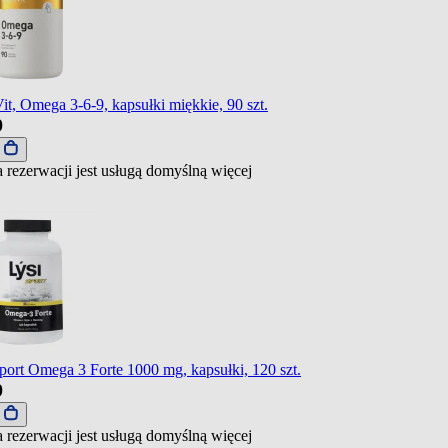
it, Omega 3-6-9, kapsułki miękkie, 90 szt.
9
j
 rezerwacji jest usługą domyślną
więcej
port Omega 3 Forte 1000 mg, kapsułki, 120 szt.
9
j
 rezerwacji jest usługą domyślną
więcej