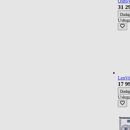
OstroV
31
2
Doda
Usługa
LenVit
17
9
Doda
Usługa