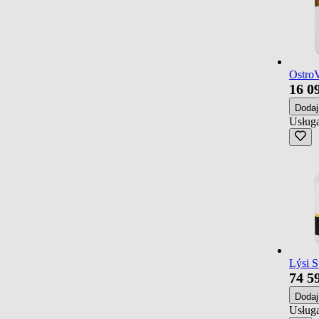
OstroV
16
0
Doda
Usługa
Lýsi S
74
5
Doda
Usługa