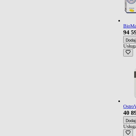
BioMar
94
5
Doda
Usługa
OstroV
40
8
Doda
Usługa