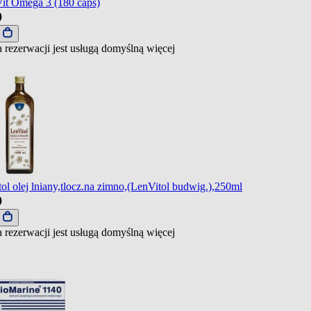
it Omega 3 (180 caps)
9
j
 rezerwacji jest usługą domyślną
więcej
ol olej lniany,tlocz.na zimno,(LenVitol budwig.),250ml
9
j
 rezerwacji jest usługą domyślną
więcej