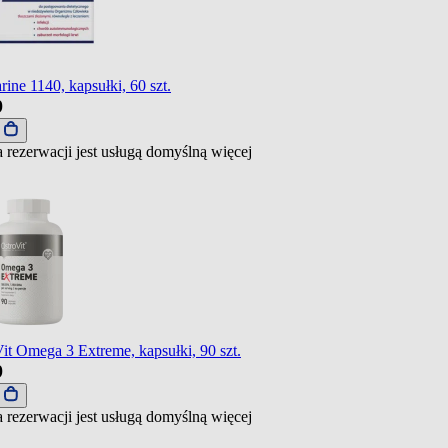
ine 1140, kapsułki, 60 szt.
9
j
 rezerwacji jest usługą domyślną
więcej
it Omega 3 Extreme, kapsułki, 90 szt.
9
j
 rezerwacji jest usługą domyślną
więcej