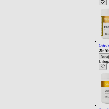
OstroV
29
5
Doda
Usługa