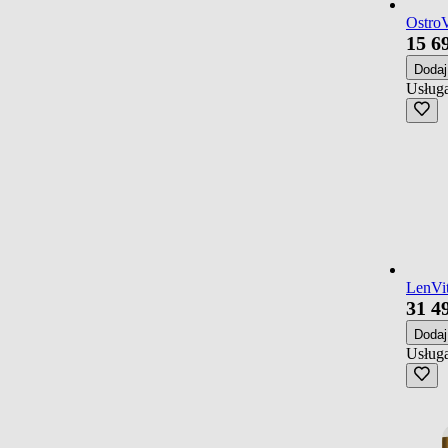
OstroV
15
6
Doda
Usługa
LenVit
31
4
Doda
Usługa