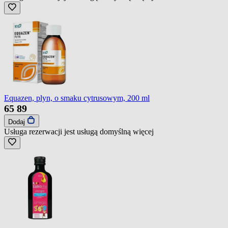
Equazen, plyn, o smaku cytrusowym, 200 ml
65
89
Dodaj
Usługa rezerwacji jest usługą domyślną
więcej