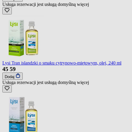
Usługa rezerwacji jest usługą domyślną
więcej
Lysi Tran islandzki o smaku cytrynowo-miętowym, olej, 240 ml
45
59
Dodaj
Usługa rezerwacji jest usługą domyślną
więcej