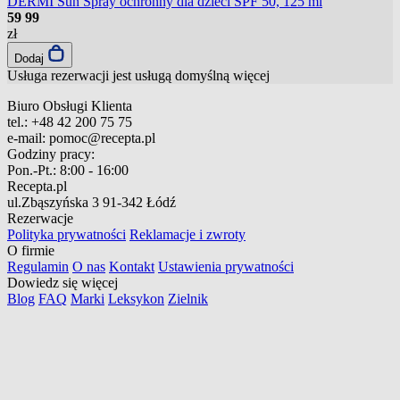
DERMI Sun Spray ochronny dla dzieci SPF 50, 125 ml
59
99
zł
Dodaj
Usługa rezerwacji jest usługą domyślną
więcej
Biuro Obsługi Klienta
tel.:
+48 42 200 75 75
e-mail:
pomoc@recepta.pl
Godziny pracy:
Pon.-Pt.:
8:00 - 16:00
Recepta.pl
ul.Zbąszyńska 3
91-342 Łódź
Rezerwacje
Polityka prywatności
Reklamacje i zwroty
O firmie
Regulamin
O nas
Kontakt
Ustawienia prywatności
Dowiedz się więcej
Blog
FAQ
Marki
Leksykon
Zielnik