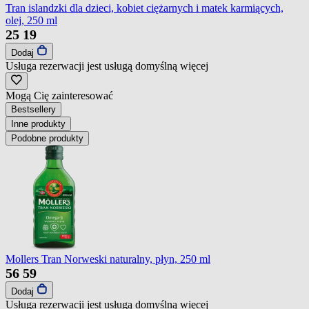
Tran islandzki dla dzieci, kobiet ciężarnych i matek karmiących,
olej, 250 ml
25
19
Dodaj
Usługa rezerwacji jest usługą domyślną
więcej
Mogą Cię zainteresować
Bestsellery
Inne produkty
Podobne produkty
Mollers Tran Norweski naturalny, płyn, 250 ml
56
59
Dodaj
Usługa rezerwacji jest usługą domyślną
więcej