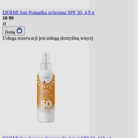
DERMI Sun Pomadka ochronna SPF 30, 4,9 g
10
99
zł
Dodaj
Usługa rezerwacji jest usługą domyślną
więcej