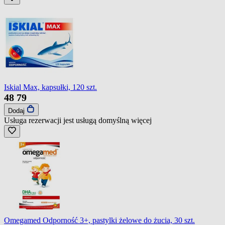
Iskial Max, kapsułki, 120 szt.
48
79
Dodaj
Usługa rezerwacji jest usługą domyślną
więcej
Omegamed Odporność 3+, pastylki żelowe do żucia, 30 szt.