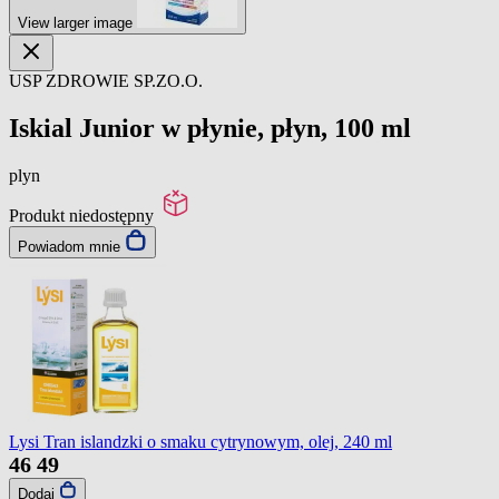
View larger image
USP ZDROWIE SP.ZO.O.
Iskial Junior w płynie, płyn, 100 ml
plyn
Produkt niedostępny
Powiadom mnie
Lysi Tran islandzki o smaku cytrynowym, olej, 240 ml
46
49
Dodaj