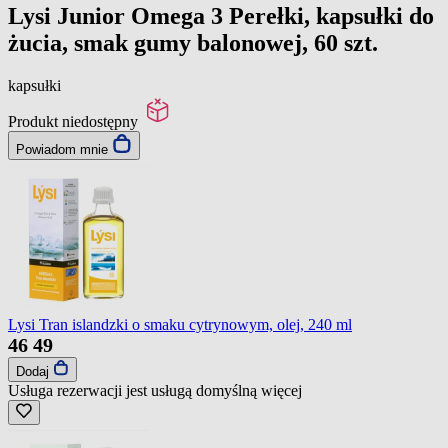
Lysi Junior Omega 3 Perełki, kapsułki do
żucia, smak gumy balonowej, 60 szt.
kapsułki
Produkt niedostępny
Powiadom mnie
Lysi Tran islandzki o smaku cytrynowym, olej, 240 ml
46
49
Dodaj
Usługa rezerwacji jest usługą domyślną
więcej