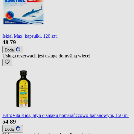
Iskial Max, kapsułki, 120 szt.
48
79
Dodaj
Usługa rezerwacji jest usługą domyślną
więcej
EstroVita Kids, płyn o smaku pomarańczowo-bananowym, 150 ml
54
89
Dodaj