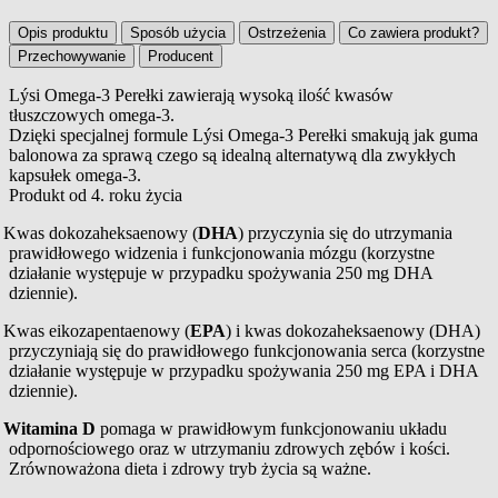
Opis produktu
Sposób użycia
Ostrzeżenia
Co zawiera produkt?
Przechowywanie
Producent
Lýsi Omega-3 Perełki zawierają wysoką ilość kwasów
tłuszczowych omega-3.
Opis produktu
Dzięki specjalnej formule Lýsi Omega-3 Perełki smakują jak guma
balonowa za sprawą czego są idealną alternatywą dla zwykłych
kapsułek omega-3.
Produkt od 4. roku życia
Kwas dokozaheksaenowy (
DHA
) przyczynia się do utrzymania
prawidłowego widzenia i funkcjonowania mózgu (korzystne
działanie występuje w przypadku spożywania 250 mg DHA
dziennie).
Kwas eikozapentaenowy (
EPA
) i kwas dokozaheksaenowy (DHA)
przyczyniają się do prawidłowego funkcjonowania serca (korzystne
działanie występuje w przypadku spożywania 250 mg EPA i DHA
dziennie).
Witamina D
pomaga w prawidłowym funkcjonowaniu układu
odpornościowego oraz w utrzymaniu zdrowych zębów i kości.
Zrównoważona dieta i zdrowy tryb życia są ważne.