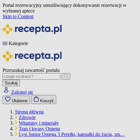
Portal rezerwacyjny umożliwiający dokonywanie rezerwacji w
wybranej aptece
Skip to Content
Kategorie
Przeszukaj zawartość portalu
Szukaj
Zaloguj się
Ulubione
Koszyk
Strona główna
Zdrowie
Witaminy i minerały
Tran i kwasy Omega
Lysi Junior Omega 3 Perełki, kapsułki do żucia, sm…