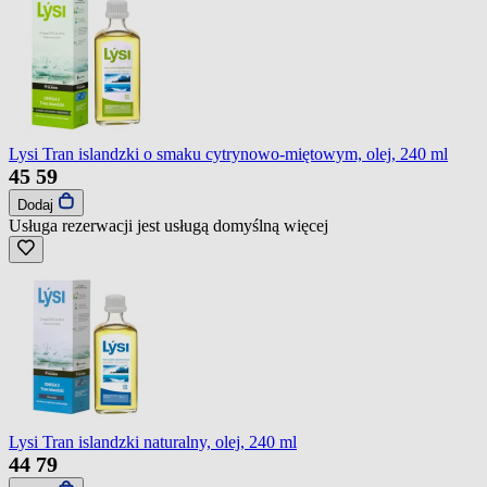
Lysi Tran islandzki o smaku cytrynowo-miętowym, olej, 240 ml
45
59
Dodaj
Usługa rezerwacji jest usługą domyślną
więcej
Lysi Tran islandzki naturalny, olej, 240 ml
44
79