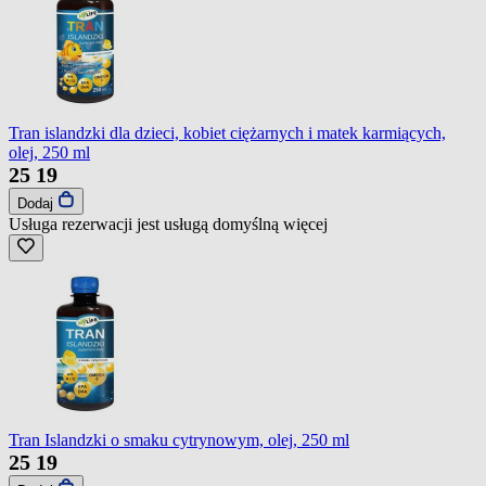
Tran islandzki dla dzieci, kobiet ciężarnych i matek karmiących,
olej, 250 ml
25
19
Dodaj
Usługa rezerwacji jest usługą domyślną
więcej
Tran Islandzki o smaku cytrynowym, olej, 250 ml
25
19