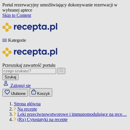
Portal rezerwacyjny umożliwiający dokonywanie rezerwacji w
wybranej aptece
Skip to Content
Kategorie
Przeszukaj zawartość portalu
Szukaj
Zaloguj się
Ulubione
Koszyk
Strona główna
Na receptę
Leki przeciwnowotworowe i immunomodulujące na rece…
(Rx) Cytostatyki na receptę