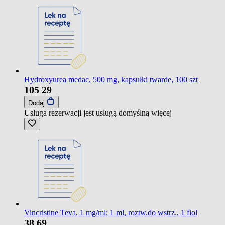
Hydroxyurea medac, 500 mg, kapsułki twarde, 100 szt
105
29
Dodaj
Usługa rezerwacji jest usługą domyślną
więcej
Vincristine Teva, 1 mg/ml; 1 ml, roztw.do wstrz., 1 fiol
38
69