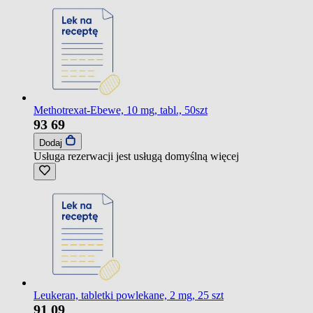
Methotrexat-Ebewe, 10 mg, tabl., 50szt
93
69
Dodaj
Usługa rezerwacji jest usługą domyślną
więcej
Leukeran, tabletki powlekane, 2 mg, 25 szt
91
09