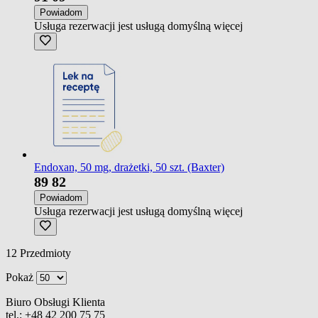
Powiadom
Usługa rezerwacji jest usługą domyślną
więcej
Endoxan, 50 mg, drażetki, 50 szt. (Baxter)
89
82
Powiadom
Usługa rezerwacji jest usługą domyślną
więcej
12
Przedmioty
Pokaż
Biuro Obsługi Klienta
tel.:
+48 42 200 75 75