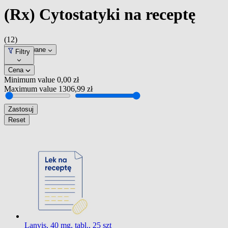
(Rx) Cytostatyki na receptę
(12)
Dopasowane
Filtry
Cena
Minimum value
0,00 zł
Maximum value
1306,99 zł
Zastosuj
Reset
Lanvis, 40 mg, tabl., 25 szt