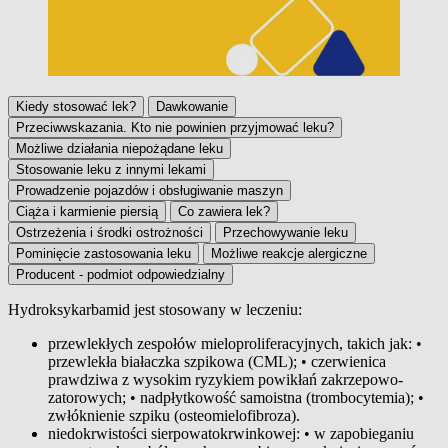
Kiedy stosować lek?
Dawkowanie
Przeciwwskazania. Kto nie powinien przyjmować leku?
Możliwe działania niepożądane leku
Stosowanie leku z innymi lekami
Prowadzenie pojazdów i obsługiwanie maszyn
Ciąża i karmienie piersią
Co zawiera lek?
Ostrzeżenia i środki ostrożności
Przechowywanie leku
Pominięcie zastosowania leku
Możliwe reakcje alergiczne
Producent - podmiot odpowiedzialny
Hydroksykarbamid jest stosowany w leczeniu:
Kiedy stosować lek?
przewlekłych zespołów mieloproliferacyjnych, takich jak: •
przewlekła białaczka szpikowa (CML); • czerwienica
prawdziwa z wysokim ryzykiem powikłań zakrzepowo-
zatorowych; • nadpłytkowość samoistna (trombocytemia); •
zwłóknienie szpiku (osteomielofibroza).
niedokrwistości sierpowatokrwinkowej: • w zapobieganiu