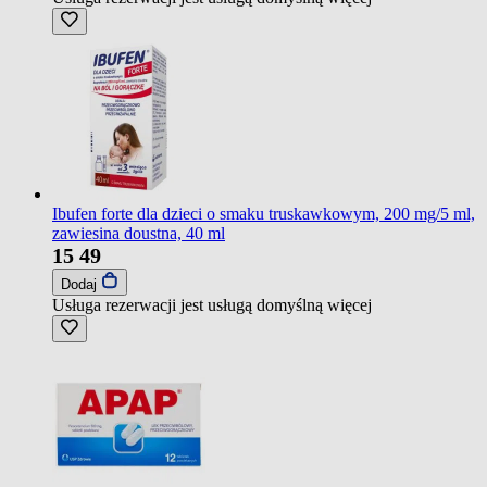
Ibufen forte dla dzieci o smaku truskawkowym, 200 mg/5 ml,
zawiesina doustna, 40 ml
15
49
Dodaj
Usługa rezerwacji jest usługą domyślną
więcej