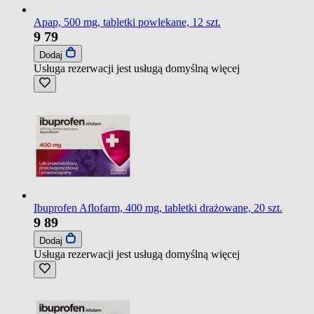
Apap, 500 mg, tabletki powlekane, 12 szt.
9
79
Dodaj
Usługa rezerwacji jest usługą domyślną
więcej
Ibuprofen Aflofarm, 400 mg, tabletki drażowane, 20 szt.
9
89
Dodaj
Usługa rezerwacji jest usługą domyślną
więcej