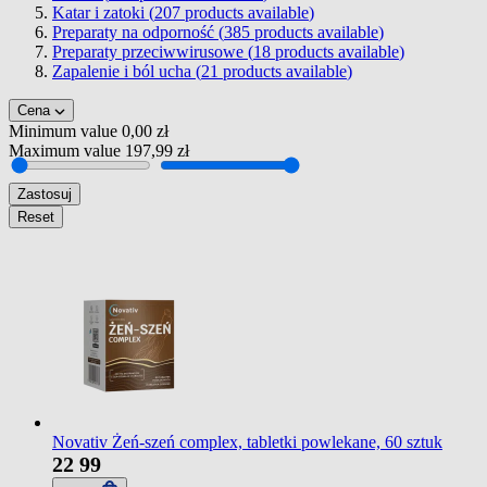
Katar i zatoki (
207
products available
)
Preparaty na odporność (
385
products available
)
Preparaty przeciwwirusowe (
18
products available
)
Zapalenie i ból ucha (
21
products available
)
Cena
Minimum value
0,00 zł
Maximum value
197,99 zł
Zastosuj
Reset
Novativ Żeń-szeń complex, tabletki powlekane, 60 sztuk
22
99