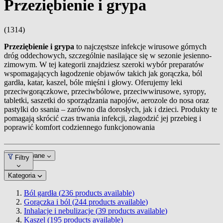
Przeziębienie i grypa
(1314)
Przeziębienie i grypa
to najczęstsze infekcje wirusowe górnych
dróg oddechowych, szczególnie nasilające się w sezonie jesienno-
zimowym. W tej kategorii znajdziesz szeroki wybór preparatów
wspomagających łagodzenie objawów takich jak gorączka, ból
gardła, katar, kaszel, bóle mięśni i głowy. Oferujemy leki
przeciwgorączkowe, przeciwbólowe, przeciwwirusowe, syropy,
tabletki, saszetki do sporządzania napojów, aerozole do nosa oraz
pastylki do ssania – zarówno dla dorosłych, jak i dzieci. Produkty te
pomagają skrócić czas trwania infekcji, złagodzić jej przebieg i
poprawić komfort codziennego funkcjonowania
Dopasowane
Filtry
Kategoria
Ból gardła (
236
products available
)
Gorączka i ból (
244
products available
)
Inhalacje i nebulizacje (
39
products available
)
Kaszel (
195
products available
)