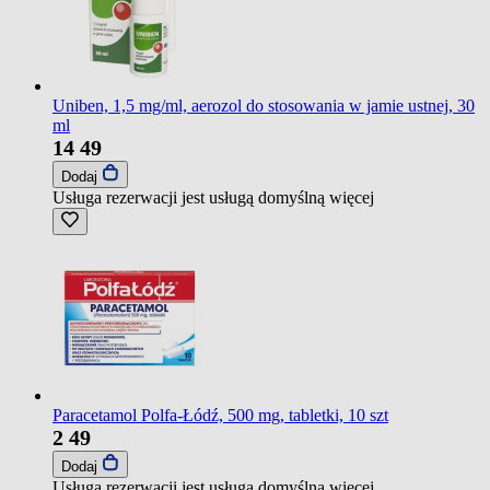
Uniben, 1,5 mg/ml, aerozol do stosowania w jamie ustnej, 30
ml
14
49
Dodaj
Usługa rezerwacji jest usługą domyślną
więcej
Paracetamol Polfa-Łódź, 500 mg, tabletki, 10 szt
2
49
Dodaj
Usługa rezerwacji jest usługą domyślną
więcej