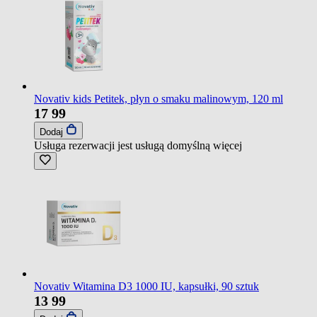
Novativ kids Petitek, płyn o smaku malinowym, 120 ml
17
99
Dodaj
Usługa rezerwacji jest usługą domyślną
więcej
Novativ Witamina D3 1000 IU, kapsułki, 90 sztuk
13
99