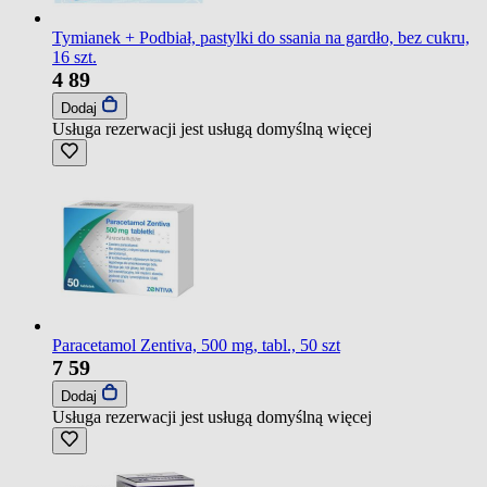
Tymianek + Podbiał, pastylki do ssania na gardło, bez cukru,
16 szt.
4
89
Dodaj
Usługa rezerwacji jest usługą domyślną
więcej
Paracetamol Zentiva, 500 mg, tabl., 50 szt
7
59
Dodaj
Usługa rezerwacji jest usługą domyślną
więcej