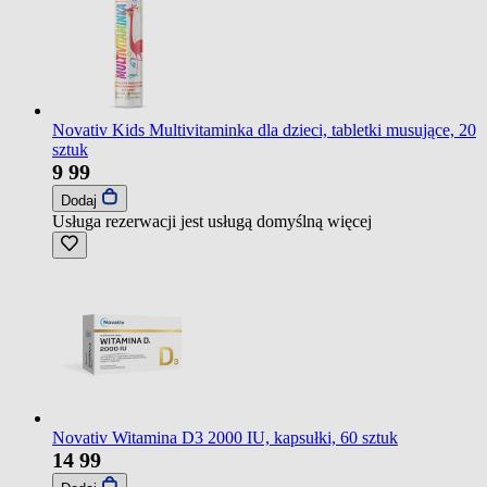
Novativ Kids Multivitaminka dla dzieci, tabletki musujące, 20
sztuk
9
99
Dodaj
Usługa rezerwacji jest usługą domyślną
więcej
Novativ Witamina D3 2000 IU, kapsułki, 60 sztuk
14
99