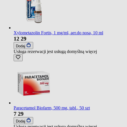
Xylometazolin Fortis, 1 mg/ml, aer.do nosa, 10 ml
12
29
Dodaj
Usługa rezerwacji jest usługą domyślną
więcej
Paracetamol Biofarm, 500 mg, tabl., 50 szt
7
29
Dodaj
Usługa rezerwacji jest usługą domyślną
więcej