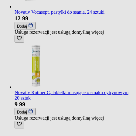
Novativ Vocasept, pastylki do ssania, 24 sztuki
12
99
Dodaj
Usługa rezerwacji jest usługą domyślną
więcej
Novativ Rutiner C, tabletki musujące o smaku cytrynowym,
20 sztuk
9
99
Dodaj
Usługa rezerwacji jest usługą domyślną
więcej