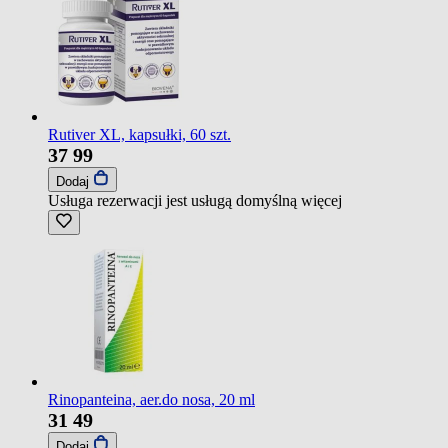
Rutiver XL, kapsułki, 60 szt.
37
99
Dodaj
Usługa rezerwacji jest usługą domyślną
więcej
Rinopanteina, aer.do nosa, 20 ml
31
49
Dodaj