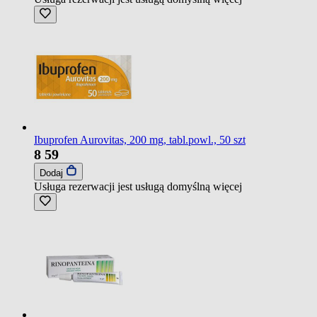
Ibuprofen Aurovitas, 200 mg, tabl.powl., 50 szt
8
59
Dodaj
Usługa rezerwacji jest usługą domyślną
więcej