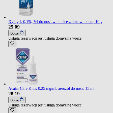
Xylogel, 0,1%, żel do nosa w butelce z dozownikiem, 10 g
25
09
Dodaj
Usługa rezerwacji jest usługą domyślną
więcej
Acatar Care Kids, 0,25 mg/ml, aerozol do nosa, 15 ml
28
19
Dodaj
Usługa rezerwacji jest usługą domyślną
więcej