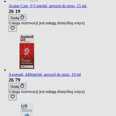
Acatar Care, 0,5 mg/ml, aerozol do nosa, 15 ml.
26
19
Dodaj
Usługa rezerwacji jest usługą domyślną
więcej
Axotonil, 440mg/ml, aerozol do uszu, 10 ml
26
79
Dodaj
Usługa rezerwacji jest usługą domyślną
więcej