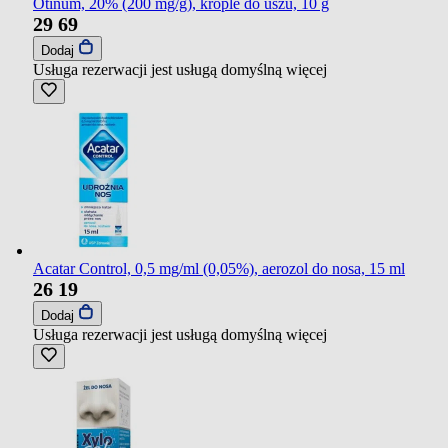
Otinum, 20% (200 mg/g), krople do uszu, 10 g
29
69
Dodaj
Usługa rezerwacji jest usługą domyślną
więcej
Acatar Control, 0,5 mg/ml (0,05%), aerozol do nosa, 15 ml
26
19
Dodaj
Usługa rezerwacji jest usługą domyślną
więcej