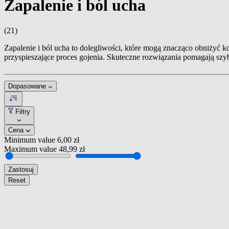
Zapalenie i ból ucha
(21)
Zapalenie i ból ucha to dolegliwości, które mogą znacząco obniżyć k
przyspieszające proces gojenia. Skuteczne rozwiązania pomagają szy
Dopasowane
Filtry
Cena
Minimum value
6,00 zł
Maximum value
48,99 zł
Zastosuj
Reset