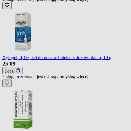
Xylogel, 0,1%, żel do nosa w butelce z dozownikiem, 10 g
25
09
Dodaj
Usługa rezerwacji jest usługą domyślną
więcej