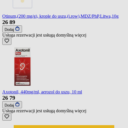
Otinum,(200 mg/g), krople do uszu,(i.row),MDZ/PhP,Litwa,10g
26
89
Dodaj
Usługa rezerwacji jest usługą domyślną
więcej
Axotonil, 440mg/ml, aerozol do uszu, 10 ml
26
79
Dodaj
Usługa rezerwacji jest usługą domyślną
więcej