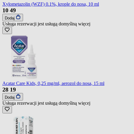
Xylometazolin (WZF) 0.1%, krople do nosa, 10 ml
10
49
Dodaj
Usługa rezerwacji jest usługą domyślną
więcej
Acatar Care Kids, 0,25 mg/ml, aerozol do nosa, 15 ml
28
19
Dodaj
Usługa rezerwacji jest usługą domyślną
więcej