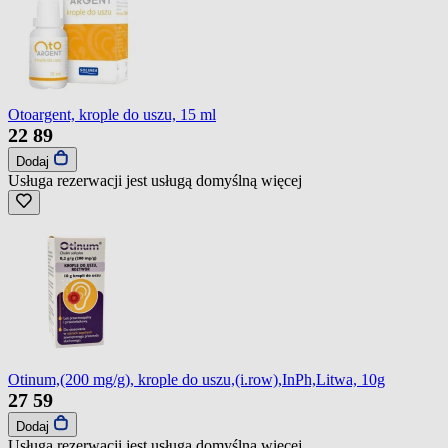
Otoargent, krople do uszu, 15 ml
22
89
Dodaj
Usługa rezerwacji jest usługą domyślną
więcej
Otinum,(200 mg/g), krople do uszu,(i.row),InPh,Litwa, 10g
27
59
Dodaj
Usługa rezerwacji jest usługą domyślną
więcej