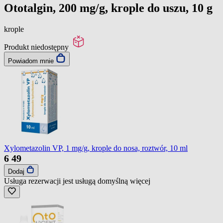
Ototalgin, 200 mg/g, krople do uszu, 10 g
krople
Produkt niedostępny
Powiadom mnie
Xylometazolin VP, 1 mg/g, krople do nosa, roztwór, 10 ml
6
49
Dodaj
Usługa rezerwacji jest usługą domyślną
więcej