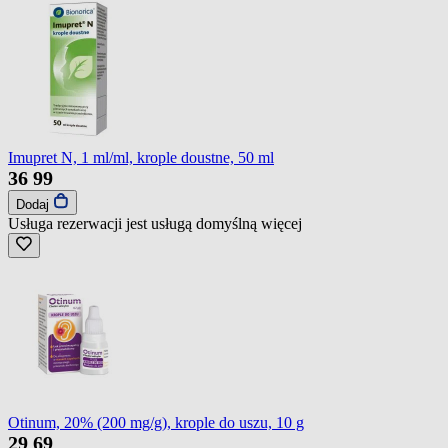
Imupret N, 1 ml/ml, krople doustne, 50 ml
36
99
Dodaj
Usługa rezerwacji jest usługą domyślną
więcej
Otinum, 20% (200 mg/g), krople do uszu, 10 g
29
69