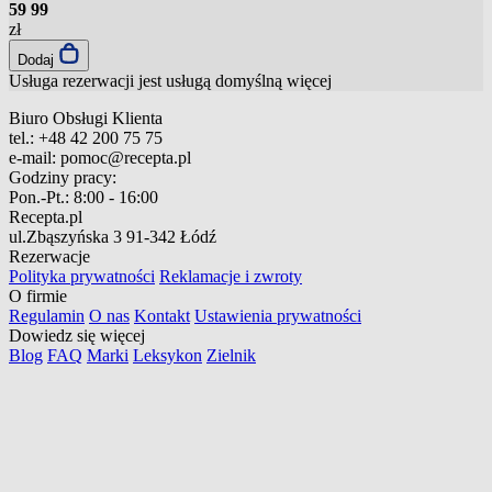
59
99
zł
Dodaj
Usługa rezerwacji jest usługą domyślną
więcej
Biuro Obsługi Klienta
tel.:
+48 42 200 75 75
e-mail:
pomoc@recepta.pl
Godziny pracy:
Pon.-Pt.:
8:00 - 16:00
Recepta.pl
ul.Zbąszyńska 3
91-342 Łódź
Rezerwacje
Polityka prywatności
Reklamacje i zwroty
O firmie
Regulamin
O nas
Kontakt
Ustawienia prywatności
Dowiedz się więcej
Blog
FAQ
Marki
Leksykon
Zielnik