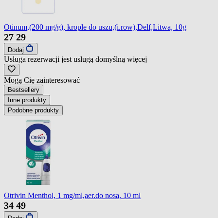
Otinum,(200 mg/g), krople do uszu,(i.row),Delf,Litwa, 10g
27
29
Dodaj
Usługa rezerwacji jest usługą domyślną
więcej
Mogą Cię zainteresować
Bestsellery
Inne produkty
Podobne produkty
Otrivin Menthol, 1 mg/ml,aer.do nosa, 10 ml
34
49