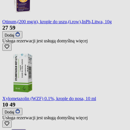
Otinum,(200 mg/g), krople do uszu,(i.row),InPh,Litwa, 10g
27
59
Dodaj
Usługa rezerwacji jest usługą domyślną
więcej
Xylometazolin (WZF) 0.1%, krople do nosa, 10 ml
10
49
Dodaj
Usługa rezerwacji jest usługą domyślną
więcej