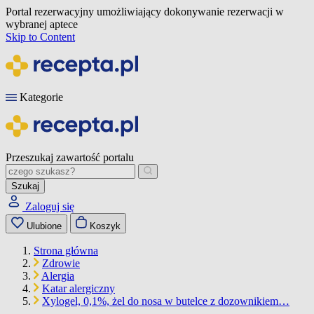
Portal rezerwacyjny umożliwiający dokonywanie rezerwacji w
wybranej aptece
Skip to Content
Kategorie
Przeszukaj zawartość portalu
Szukaj
Zaloguj się
Ulubione
Koszyk
Strona główna
Zdrowie
Alergia
Katar alergiczny
Xylogel, 0,1%, żel do nosa w butelce z dozownikiem…