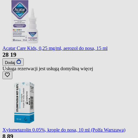
Acatar Care Kids, 0,25 mg/ml, aerozol do nosa, 15 ml
28
19
Dodaj
Usługa rezerwacji jest usługą domyślną
więcej
Xylometazolin 0.05%, krople do nosa, 10 ml (Polfa Warszawa)
8
89