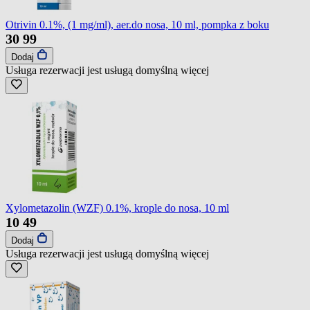
Otrivin 0.1%, (1 mg/ml), aer.do nosa, 10 ml, pompka z boku
30
99
Dodaj
Usługa rezerwacji jest usługą domyślną
więcej
Xylometazolin (WZF) 0.1%, krople do nosa, 10 ml
10
49
Dodaj
Usługa rezerwacji jest usługą domyślną
więcej