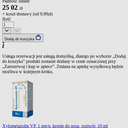
Płatność online
25
02
zł
+ koszt dostawy (od
9,99zł
)
Ilość
Dodaj do koszyka
Usługa rezerwacji jest usługą domyślną, dlatego po wyborze „Dodaj
do koszyka” produkt zostanie dodany w cenie oznaczonej przy
„Zarezerwuj i kup w aptece”. Zmiana na aptekę wysyłkową będzie
możliwa w kolejnym kroku.
Xylometazolin VP, 1 mg/g, krople do nosa, roztwór, 10 ml