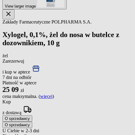
View larger image
Zakłady Farmaceutyczne POLPHARMA S.A.
Xylogel, 0,1%, żel do nosa w butelce z
dozownikiem, 10 g
żel
Zarezerwuj
i kup w aptece
7 dni na odbiór
Płatność w aptece
25
09
zł
cena maksymalna. (
więcej
)
Kup
z dostawą
O sprzedawcy
O sprzedawcy
U Ciebie w 2-3 dni