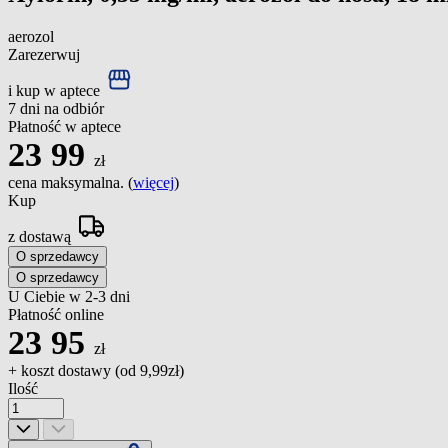
aerozol
Zarezerwuj
i kup w aptece
7 dni na odbiór
Płatność w aptece
23
99
zł
cena maksymalna. (
więcej
)
Kup
z dostawą
O sprzedawcy
O sprzedawcy
U Ciebie w 2-3 dni
Płatność online
23
95
zł
+ koszt dostawy (od
9,99zł
)
Ilość