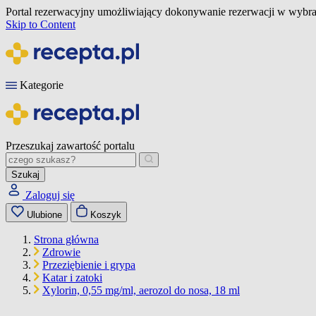
Portal rezerwacyjny umożliwiający dokonywanie rezerwacji w wybra
Skip to Content
Kategorie
Przeszukaj zawartość portalu
Szukaj
Zaloguj się
Ulubione
Koszyk
Strona główna
Zdrowie
Przeziębienie i grypa
Katar i zatoki
Xylorin, 0,55 mg/ml, aerozol do nosa, 18 ml