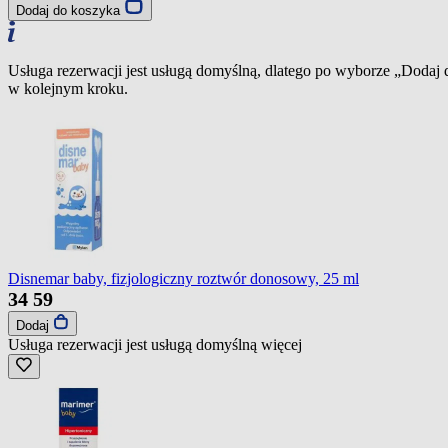
Dodaj do koszyka
Usługa rezerwacji jest usługą domyślną, dlatego po wyborze „Dodaj
w kolejnym kroku.
Disnemar baby, fizjologiczny roztwór donosowy, 25 ml
34
59
Dodaj
Usługa rezerwacji jest usługą domyślną
więcej