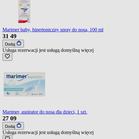
Marimer baby, hipertoniczny spray do nosa, 100 ml
31
49
Dodaj
Usługa rezerwacji jest usługą domyślną
więcej
Marimer, aspirator do nosa dla dzieci, 1 szt.
27
09
Dodaj
Usługa rezerwacji jest usługą domyślną
więcej