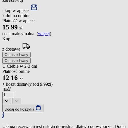
Zarezerwuj
i kup w aptece
7 dni na odbiór
Płatność w aptece
15
99
zł
cena maksymalna. (
więcej
)
Kup
z dostawą
O sprzedawcy
O sprzedawcy
U Ciebie w 2-3 dni
Płatność online
12
16
zł
+ koszt dostawy (od
9,99zł
)
Ilość
Dodaj do koszyka
Usługa rezerwacji jest usługą domyślną, dlatego po wyborze „Dodaj