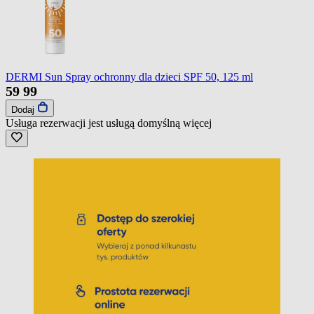
DERMI Sun Spray ochronny dla dzieci SPF 50, 125 ml
59
99
Dodaj
Usługa rezerwacji jest usługą domyślną
więcej