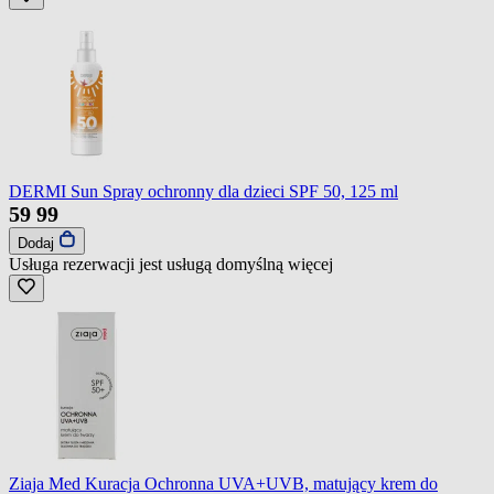
DERMI Sun Spray ochronny dla dzieci SPF 50, 125 ml
59
99
Dodaj
Usługa rezerwacji jest usługą domyślną
więcej
Ziaja Med Kuracja Ochronna UVA+UVB, matujący krem do