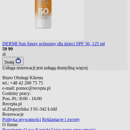
DERMI Sun Spray ochronny dla dzieci SPF 50, 125 ml
59
99
zł
Dodaj
Usługa rezerwacji jest usługą domyślną
więcej
Biuro Obsługi Klienta
tel.:
+48 42 200 75 75
e-mail:
pomoc@recepta.pl
Godziny pracy:
Pon.-Pt.:
8:00 - 16:00
Recepta.pl
ul.Zbąszyńska 3
91-342 Łódź
Rezerwacje
Polityka prywatności
Reklamacje i zwroty
O firmie
Regulamin
O nas
Kontakt
Ustawienia prywatności